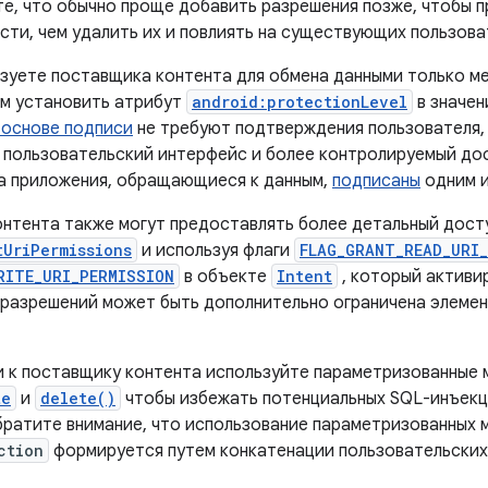
те, что обычно проще добавить разрешения позже, чтобы 
сти, чем удалить их и повлиять на существующих пользова
ьзуете поставщика контента для обмена данными только м
м установить атрибут
android:protectionLevel
в значе
 основе подписи
не требуют подтверждения пользователя,
 пользовательский интерфейс и более контролируемый до
да приложения, обращающиеся к данным,
подписаны
одним и
нтента также могут предоставлять более детальный досту
tUriPermissions
и используя флаги
FLAG_GRANT_READ_URI
RITE_URI_PERMISSION
в объекте
Intent
, который активи
 разрешений может быть дополнительно ограничена элеме
 к поставщику контента используйте параметризованные м
te
и
delete()
чтобы избежать потенциальных SQL-инъекц
братите внимание, что использование параметризованных 
ction
формируется путем конкатенации пользовательских