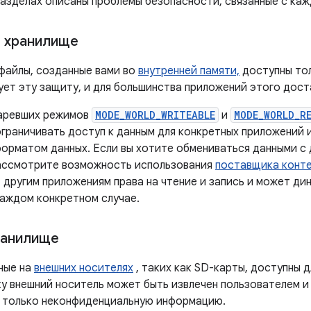
азделах описаны проблемы безопасности, связанные с ка
 хранилище
файлы, созданные вами во
внутренней памяти,
доступны то
ует эту защиту, и для большинства приложений этого дост
таревших режимов
MODE_WORLD_WRITEABLE
и
MODE_WORLD_R
ограничивать доступ к данным для конкретных приложений 
форматом данных. Если вы хотите обмениваться данными с
ассмотрите возможность использования
поставщика конт
 другим приложениям права на чтение и запись и может ди
каждом конкретном случае.
ранилище
ные на
внешних носителях
, таких как SD-карты, доступны д
ку внешний носитель может быть извлечен пользователем и
м только неконфиденциальную информацию.