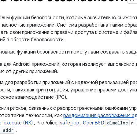
роены функции безопасности, которые значительно снижаю
опасностью приложений. Система разработана таким образо
ать свои приложения с правами доступа к системе и файла
ий в области безопасности.
овные функции безопасности помогут вам создавать защ
 для Android-приложений, которая изолирует выполнение 
ия от других приложений.
а для разработки приложений с надежной реализацией ра
ости, таких как криптография, управление правами доступ
ссное взаимодействие (IPC).
ения рисков, связанных с распространенными ошибками упр
ются такие технологии, как
рандомизация расположения а
o-execute (NX)
, ProPolice,
safe_iop
,
OpenBSD
dlmalloc
и
n_addr
.