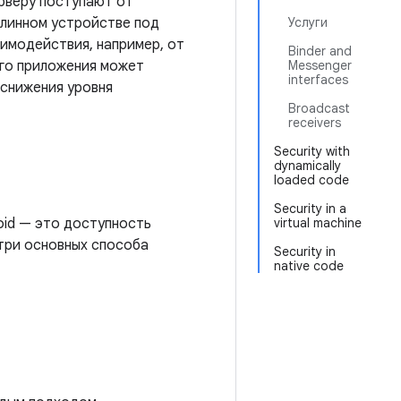
рверу поступают от
длинном устройстве под
Услуги
аимодействия, например, от
Binder and
его приложения может
Messenger
interfaces
снижения уровня
Broadcast
receivers
Security with
dynamically
loaded code
Security in a
oid — это доступность
virtual machine
 три основных способа
Security in
native code