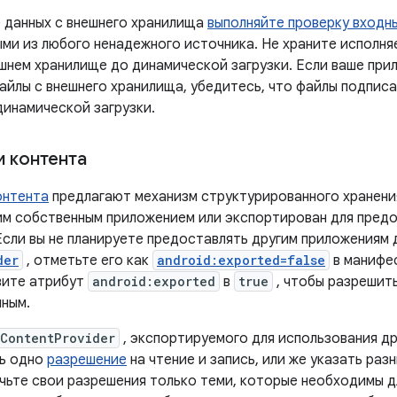
 данных с внешнего хранилища
выполняйте проверку входн
ыми из любого ненадежного источника. Не храните исполн
ешнем хранилище до динамической загрузки. Если ваше при
айлы с внешнего хранилища, убедитесь, что файлы подпис
динамической загрузки.
 контента
онтента
предлагают механизм структурированного хранени
им собственным приложением или экспортирован для предо
Если вы не планируете предоставлять другим приложениям 
der
, отметьте его как
android:exported=false
в манифе
вите атрибут
android:exported
в
true
, чтобы разрешит
нным.
ContentProvider
, экспортируемого для использования др
ть одно
разрешение
на чтение и запись, или же указать раз
ичьте свои разрешения только теми, которые необходимы д