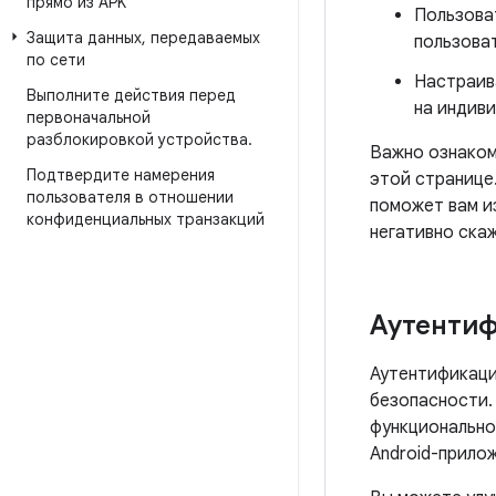
прямо из APK
Пользова
Защита данных
,
передаваемых
пользова
по сети
Настраив
Выполните действия перед
на индив
первоначальной
разблокировкой устройства
.
Важно ознаком
Подтвердите намерения
этой странице
пользователя в отношении
поможет вам и
конфиденциальных транзакций
негативно скаж
Аутенти
Аутентификаци
безопасности.
функционально
Android-прило