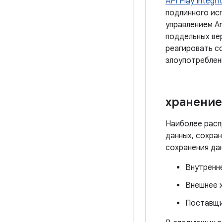
API Play Integri
подлинного ис
управлением A
поддельных ве
реагировать с
злоупотреблен
хранение
Наиболее расп
данных, сохра
сохранения да
Внутренн
Внешнее 
Поставщи