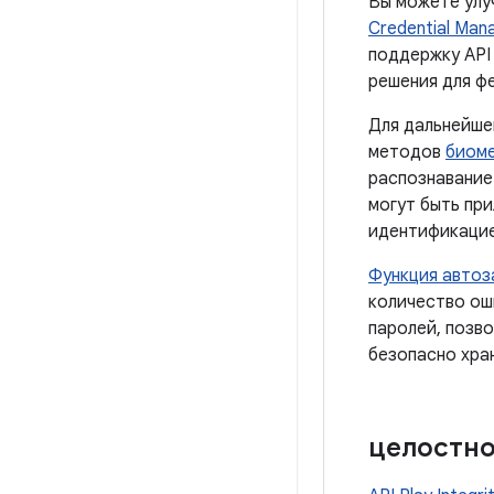
Вы можете улу
Credential Man
поддержку API
решения для ф
Для дальнейше
методов
биоме
распознавание
могут быть пр
идентификацие
Функция автоз
количество ош
паролей, позв
безопасно хра
целостно