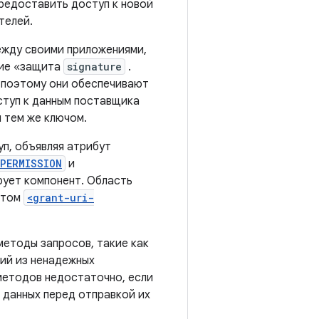
предоставить доступ к новой
телей.
ежду своими приложениями,
ние «защита
signature
.
 поэтому они обеспечивают
ступ к данным поставщика
 тем же ключом.
п, объявляя атрибут
_PERMISSION
и
рует компонент. Область
нтом
<grant-uri-
етоды запросов, такие как
ий из ненадежных
методов недостаточно, если
 данных перед отправкой их