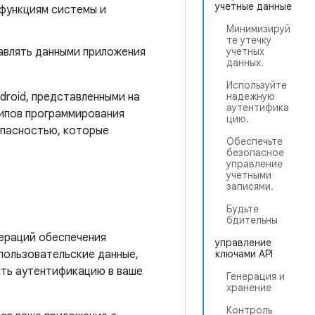
учетные данные
 функциям системы и
Минимизируй
те утечку
авлять данными приложения
учетных
данных.
Используйте
roid, представленными на
надежную
аутентифика
ципов программирования
цию.
опасностью, которые
Обеспечьте
безопасное
управление
учетными
записями.
Будьте
бдительны
пераций обеспечения
управление
пользовательские данные,
ключами API
ить аутентификацию в ваше
Генерация и
хранение
Контроль