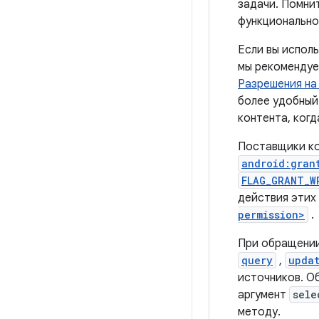
задачи. Помни
функционально
Если вы испол
мы рекомендуе
Разрешения на
более удобный
контента, ког
Поставщики ко
android:gran
FLAG_GRANT_W
действия этих
permission>
.
При обращении
query
,
upda
источников. О
аргумент
sele
методу.