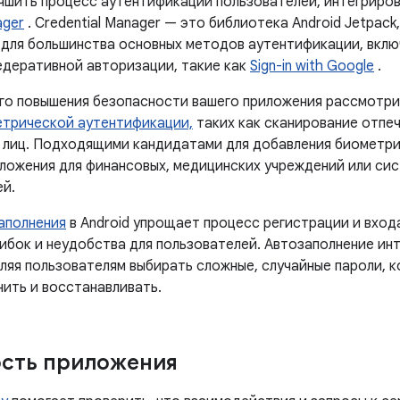
чшить процесс аутентификации пользователей, интегриров
ager
. Credential Manager — это библиотека Android Jetpac
 для большинства основных методов аутентификации, включ
едеративной авторизации, такие как
Sign-in with Google
.
го повышения безопасности вашего приложения рассмотр
трической аутентификации,
таких как сканирование отпеч
 лиц. Подходящими кандидатами для добавления биометр
иложения для финансовых, медицинских учреждений или сис
й.
аполнения
в Android упрощает процесс регистрации и входа
ибок и неудобства для пользователей. Автозаполнение ин
оляя пользователям выбирать сложные, случайные пароли, 
нить и восстанавливать.
сть приложения