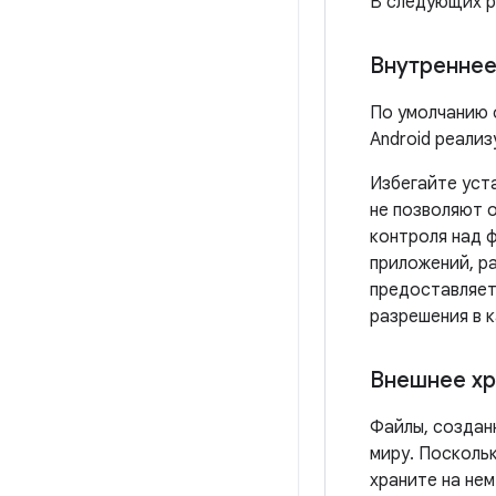
В следующих р
Внутреннее
По умолчанию 
Android реализ
Избегайте ус
не позволяют 
контроля над 
приложений, р
предоставляет
разрешения в 
Внешнее х
Файлы, создан
миру. Посколь
храните на не