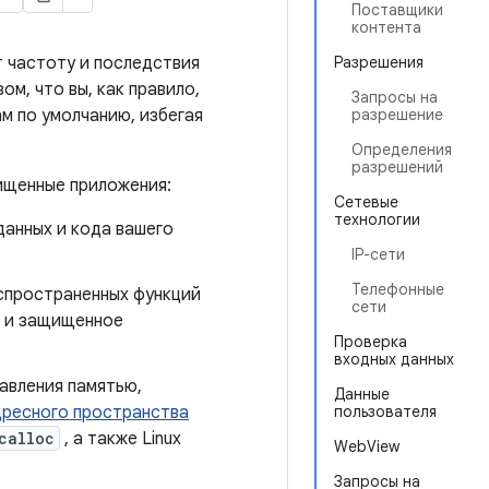
Поставщики
контента
т частоту и последствия
Разрешения
м, что вы, как правило,
Запросы на
м по умолчанию, избегая
разрешение
Определения
разрешений
ищенные приложения:
Сетевые
технологии
данных и кода вашего
IP-сети
Телефонные
спространенных функций
сети
а и защищенное
Проверка
входных данных
авления памятью,
Данные
дресного пространства
пользователя
calloc
, а также Linux
WebView
Запросы на