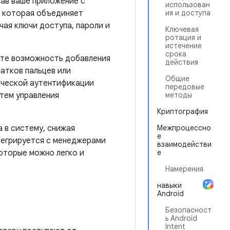
ав ваше приложение с
использован
k, которая объединяет
ия и доступа
ая ключи доступа, пароли и
Ключевая
ротация и
истечение
срока
ите возможность добавления
действия
атков пальцев или
Общие
ической аутентификации
передовые
тем управления
методы
Криптография
 в систему, снижая
Межпроцессно
е
тегрируется с менеджерами
взаимодействи
которые можно легко и
е
Намерения
навыки
Android
Безопасност
ь Android
Intent