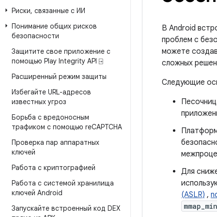
Риски
,
связанные с ИИ
Понимание общих рисков
В Android вст
безопасности
проблем с без
можете создав
Защитите свое приложение с
помощью Play Integrity API ⍈
сложных решен
Расширенный режим защиты
Следующие осн
Избегайте URL-адресов
Песочница
известных угроз
приложен
Борьба с вредоносным
трафиком с помощью re
CAPTCHA
Платформ
безопасн
Проверка пар аппаратных
ключей
межпроце
Работа с криптографией
Для сниж
использу
Работа с системой хранилища
ключей Android
(ASLR)
,
n
mmap_mi
Запускайте встроенный код DEX