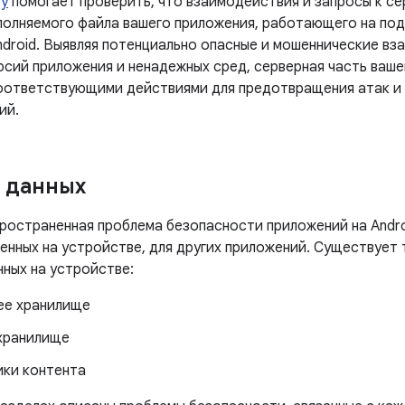
ty
помогает проверить, что взаимодействия и запросы к се
полняемого файла вашего приложения, работающего на по
ndroid. Выявляя потенциально опасные и мошеннические вз
рсий приложения и ненадежных сред, серверная часть ваш
оответствующими действиями для предотвращения атак и 
ий.
 данных
ространенная проблема безопасности приложений на Andr
ненных на устройстве, для других приложений. Существует
нных на устройстве:
ее хранилище
хранилище
ки контента