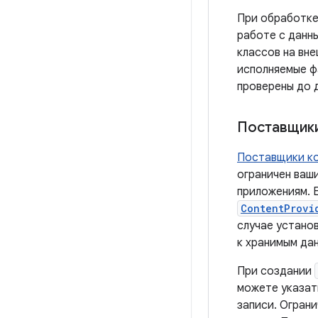
При обработке
работе с данн
классов на вн
исполняемые ф
проверены до 
Поставщики
Поставщики к
ограничен ваш
приложениям. 
ContentProvi
случае устано
к хранимым да
При создании
можете указа
записи. Огран