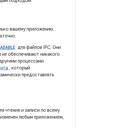
ждым подходом.
лько вашему приложению.
аточно.
EADABLE
для файлов IPC. Они
и не обеспечивают никакого
 другими процессами
ента
, который
намически предоставлять
ля чтения и записи по всему
 изменен любым приложением,