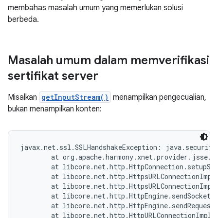
membahas masalah umum yang memerlukan solusi
berbeda.
Masalah umum dalam memverifikasi
sertifikat server
Misalkan
getInputStream()
menampilkan pengecualian,
bukan menampilkan konten:
javax.net.ssl.SSLHandshakeException: java.security
        at org.apache.harmony.xnet.provider.jsse.O
        at libcore.net.http.HttpConnection.setupSec
        at libcore.net.http.HttpsURLConnectionImpl
        at libcore.net.http.HttpsURLConnectionImpl
        at libcore.net.http.HttpEngine.sendSocketRe
        at libcore.net.http.HttpEngine.sendRequest(
        at libcore.net.http.HttpURLConnectionImpl.