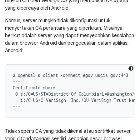
diterbitkan oleh
Verisign
CA yang merupakan CA utama
yang dipercaya oleh Android.
Namun, server mungkin tidak dikonfigurasi untuk
menyertakan CA perantara yang diperlukan. Misalnya,
berikut adalah server yang dapat menyebabkan kesalahan
dalam browser Android dan pengecualian dalam aplikasi
Android:
$ openssl s_client -connect egov.uscis.gov:443

---

Certificate chain

 0 s:/C=US/ST=District Of Columbia/L=Washington/O=
   i:/C=US/O=VeriSign, Inc./OU=VeriSign Trust Netw
Tidak seperti CA yang tidak dikenal atau sertifikat server
yang ditandatangani sendiri, sebagian besar browser