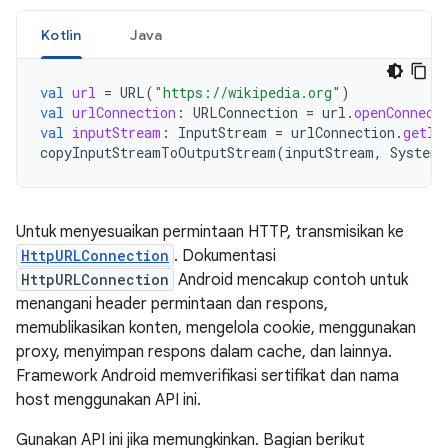
Kotlin
Java
val
url
=
URL
(
"https://wikipedia.org"
)
val
urlConnection
:
URLConnection
=
url
.
openConnect
val
inputStream
:
InputStream
=
urlConnection
.
getIn
copyInputStreamToOutputStream
(
inputStream
,
System
.
Untuk menyesuaikan permintaan HTTP, transmisikan ke
HttpURLConnection
. Dokumentasi
HttpURLConnection
Android mencakup contoh untuk
menangani header permintaan dan respons,
memublikasikan konten, mengelola cookie, menggunakan
proxy, menyimpan respons dalam cache, dan lainnya.
Framework Android memverifikasi sertifikat dan nama
host menggunakan API ini.
Gunakan API ini jika memungkinkan. Bagian berikut