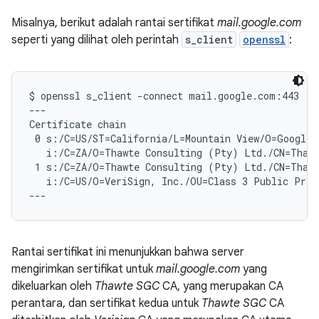
Misalnya, berikut adalah rantai sertifikat
mail.google.com
seperti yang dilihat oleh perintah
s_client
openssl
:
$ openssl s_client -connect mail.google.com:443

---

Certificate chain

 0 s:/C=US/ST=California/L=Mountain View/O=Google 
   i:/C=ZA/O=Thawte Consulting (Pty) Ltd./CN=Thawt
 1 s:/C=ZA/O=Thawte Consulting (Pty) Ltd./CN=Thawt
   i:/C=US/O=VeriSign, Inc./OU=Class 3 Public Prima
Rantai sertifikat ini menunjukkan bahwa server
mengirimkan sertifikat untuk
mail.google.com
yang
dikeluarkan oleh
Thawte SGC
CA, yang merupakan CA
perantara, dan sertifikat kedua untuk
Thawte SGC
CA