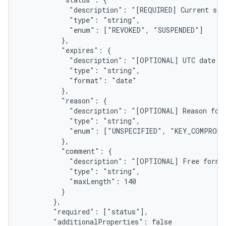
            "description": "[REQUIRED] Current stat
            "type": "string",

            "enum": ["REVOKED", "SUSPENDED"]

          },

          "expires": {

            "description": "[OPTIONAL] UTC date wh
            "type": "string",

            "format": "date"

          },

          "reason": {

            "description": "[OPTIONAL] Reason for 
            "type": "string",

            "enum": ["UNSPECIFIED", "KEY_COMPROMI
          },

          "comment": {

            "description": "[OPTIONAL] Free form c
            "type": "string",

            "maxLength": 140

          }

        },

        "required": ["status"],

        "additionalProperties": false
