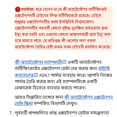
সতর্কতা:
ধরে নেবেন না যে কী অ্যাটেস্টেশন সার্টিফিকেট
এক্সটেনশনটি চেইনের লিফ সার্টিফিকেটে রয়েছে। চেইনে
শুধুমাত্র এক্সটেনশনটির প্রথম উপস্থিতিই বিশ্বাসযোগ্য।
এক্সটেনশনটির পরবর্তী কোনো দৃষ্টান্ত সুরক্ষিত হার্ডওয়্যার দ্বারা
ইস্যু করা হয়নি এবং এগুলো কোনো আক্রমণকারী দ্বারা ইস্যু করা
হয়ে থাকতে পারে, যে অবিশ্বস্ত কী-গুলোর জন্য নকল
অ্যাটেস্টেশন তৈরির চেষ্টা করার সময় চেইনটি প্রসারিত করেছে।
কী অ্যাটেস্টেশন স্যাম্পলটি
একটি অ্যাটেস্টেশন
সার্টিফিকেটের এক্সটেনশন ডেটা বের করার জন্য
বাউন্সি
ক্যাসেলের
ASN.1 পার্সার ব্যবহার করে। আপনি নিজের
পার্সার তৈরি করার জন্য এই স্যাম্পলটিকে একটি
রেফারেন্স হিসেবে ব্যবহার করতে পারেন।
আরও বিস্তারিত তথ্যের জন্য
কী অ্যাটেস্টেশন এক্সটেনশন
ডেটা স্কিমা
সম্পর্কিত বিভাগটি দেখুন।
পূর্ববর্তী ধাপগুলিতে প্রাপ্ত এক্সটেনশন ডেটার সামঞ্জস্যতা