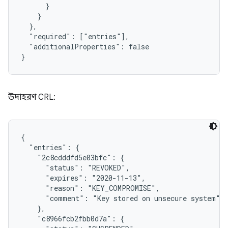
      }

    }

  },

  "required": ["entries"],

  "additionalProperties": false

}
উদাহরণ CRL:
{

  "entries": {

    "2c8cdddfd5e03bfc": {

      "status": "REVOKED",

      "expires": "2020-11-13",

      "reason": "KEY_COMPROMISE",

      "comment": "Key stored on unsecure system"

    },

    "c8966fcb2fbb0d7a": {
