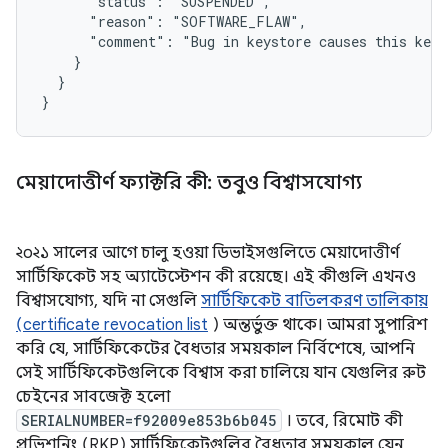
      "status": "SUSPENDED",

      "reason": "SOFTWARE_FLAW",

      "comment": "Bug in keystore causes this key 
    }

  }

মেয়াদোত্তীর্ণ ফ্যাক্টরি কী: তবুও বিশ্বাসযোগ্য
২০২১ সালের আগে চালু হওয়া ডিভাইসগুলিতে মেয়াদোত্তীর্ণ
সার্টিফিকেট সহ অ্যাটেস্টেশন কী রয়েছে। এই কীগুলি এখনও
বিশ্বাসযোগ্য, যদি না সেগুলি
সার্টিফিকেট বাতিলকরণ তালিকায়
(certificate revocation list
) অন্তর্ভুক্ত থাকে। আমরা সুপারিশ
করি যে, সার্টিফিকেটের বৈধতার সময়কাল নির্বিশেষে, আপনি
সেই সার্টিফিকেটগুলিকে বিশ্বাস করা চালিয়ে যান যেগুলির রুট
চেইনের সাবজেক্ট হলো
SERIALNUMBER=f92009e853b6b045
। তবে, রিমোট কী
প্রভিশনিং (RKP) সার্টিফিকেটগুলির বৈধতার সময়কাল যেন