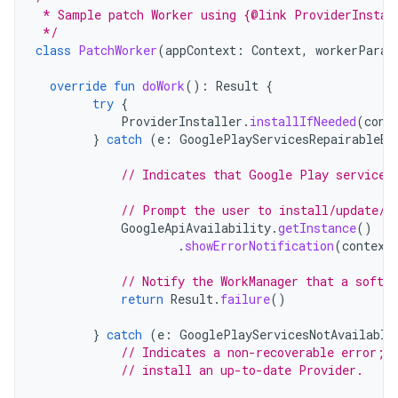
 * Sample patch Worker using {@link ProviderInstal
 */
class
PatchWorker
(
appContext
:
Context
,
workerParam
override
fun
doWork
():
Result
{
try
{
ProviderInstaller
.
installIfNeeded
(
cont
}
catch
(
e
:
GooglePlayServicesRepairableEx
// Indicates that Google Play services
// Prompt the user to install/update/e
GoogleApiAvailability
.
getInstance
()
.
showErrorNotification
(
context
// Notify the WorkManager that a soft e
return
Result
.
failure
()
}
catch
(
e
:
GooglePlayServicesNotAvailable
// Indicates a non-recoverable error; 
// install an up-to-date Provider.