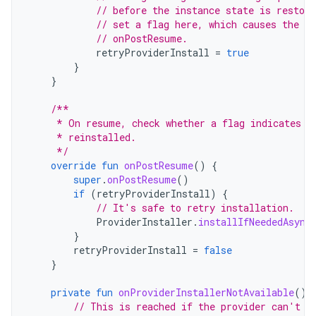
// before the instance state is restore
// set a flag here, which causes the f
// onPostResume.
retryProviderInstall
=
true
}
}
/**
     * On resume, check whether a flag indicates t
     * reinstalled.
     */
override
fun
onPostResume
()
{
super
.
onPostResume
()
if
(
retryProviderInstall
)
{
// It's safe to retry installation.
ProviderInstaller
.
installIfNeededAsync
}
retryProviderInstall
=
false
}
private
fun
onProviderInstallerNotAvailable
()
// This is reached if the provider can't b