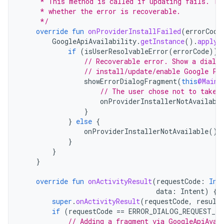
     * This method is called if updating fails. Th
     * whether the error is recoverable.
     */
override
fun
onProviderInstallFailed
(
errorCode
GoogleApiAvailability
.
getInstance
().
apply
if
(
isUserResolvableError
(
errorCode
))
// Recoverable error. Show a dialo
// install/update/enable Google Pl
showErrorDialogFragment
(
this
@MainA
// The user chose not to take 
onProviderInstallerNotAvailabl
}
}
else
{
onProviderInstallerNotAvailable
()
}
}
}
override
fun
onActivityResult
(
requestCode
:
Int
data
:
Intent
)
{
super
.
onActivityResult
(
requestCode
,
result
if
(
requestCode
==
ERROR_DIALOG_REQUEST_CO
// Adding a fragment via GoogleApiAvai