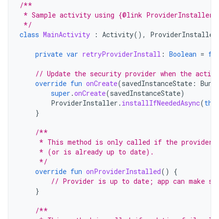
/**
 * Sample activity using {@link ProviderInstaller}
 */
class
MainActivity
:
Activity
(),
ProviderInstaller
private
var
retryProviderInstall
:
Boolean
=
fa
// Update the security provider when the activi
override
fun
onCreate
(
savedInstanceState
:
Bund
super
.
onCreate
(
savedInstanceState
)
ProviderInstaller
.
installIfNeededAsync
(
thi
}
/**
     * This method is only called if the provider 
     * (or is already up to date).
     */
override
fun
onProviderInstalled
()
{
// Provider is up to date; app can make se
}
/**