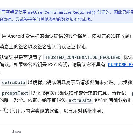
由于密钥是使用
创建的，因此只能
setUserConfirmationRequired()
的数据。尝试签署任何其他类型的数据都不会成功。
用 Android 受保护的确认提供的安全保障，依赖方必须在收
消息上的签名以及签名密钥的认证证书链。
认证证书是否设置了
TRUSTED_CONFIRMATION_REQUIRED
标记
确认。如果签名密钥是 RSA 密钥，请确认它不具有
PURPOSE_E
。
查
extraData
以确保此确认消息属于新请求但尚未处理。此步骤
析
promptText
以获取有关已确认操作或请求的信息。请谨记，
的唯一部分。依赖方绝不能假设
extraData
包含的待确认数据
下代码段所示内容类似的逻辑，以显示对话框本身：
Java