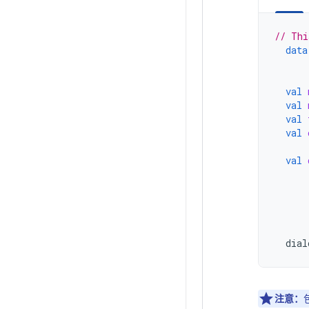
// Thi
data
val
val
val
val
val
dial
注意：