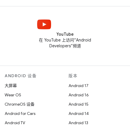
YouTube
在 YouTube 上访问“Android
Developers”频道
ANDROID 设备
版本
大屏幕
Android 17
Wear OS
Android 16
ChromeOS 设备
Android 15
Android for Cars
Android 14
Android TV
Android 13