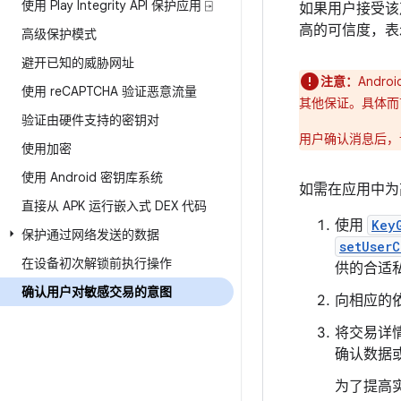
使用 Play Integrity API 保护应用 ⍈
如果用户接受该
高的可信度，表
高级保护模式
避开已知的威胁网址
注意：
Andr
使用 re
CAPTCHA 验证恶意流量
其他保证。具体而
验证由硬件支持的密钥对
用户确认消息后，
使用加密
使用 Android 密钥库系统
如需在应用中为
直接从 APK 运行嵌入式 DEX 代码
使用
Key
保护通过网络发送的数据
setUserC
在设备初次解锁前执行操作
供的合适
确认用户对敏感交易的意图
向相应的
将交易详情
确认数据
为了提高实