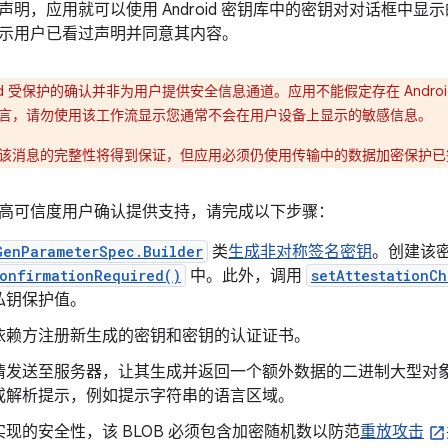
声明，应用就可以使用 Android 密钥库中的密钥对对话框中
示用户已看过声明并同意其内容。
oid 受保护的确认并非为用户提供安全信息通道。应用不能假定存在 Andr
言，请勿使用该工作流显示您通常不会在用户设备上显示的敏感信息。
该消息的完整性将得到保证，但应用必须仍使用传输中的数据加密保护已
高可信度用户确认提供支持，请完成以下步骤：
GenParameterSpec.Builder
类
生成非对称签名密钥
。创建该
onfirmationRequired()
中。此外，调用
setAttestationCh
私钥保护值。
依赖方注册新生成的密钥和密钥的认证证书。
发送至服务器，让其生成并返回一个额外数据的二进制大型对象 (
或解析提示，例如提示字符串的语言区域。
现的安全性，该 BLOB 必须包含加密随机数以防范
重放攻击