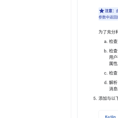
注意：
参数中返回
为了充分利
检查
检查
用户
属性
检
解
消息
添加与以
Kotlin