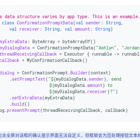
s data structure varies by app type. This is an example
class
ConfirmationPromptData
(
val
sender
:
String
,
val
receiver
:
String
,
val
amount
:
String
)
myExtraData
:
ByteArray
=
byteArrayOf
()
myDialogData
=
ConfirmationPromptData
(
"Ashlyn"
,
"Jordan
threadReceivingCallback
=
Executor
{
runnable
->
runnabl
callback
=
MyConfirmationCallback
()
dialog
=
ConfirmationPrompt
.
Builder
(
context
)
.
setPromptText
(
"
${
myDialogData
.
sender
}
, send
${
myDialogData
.
amount
}
 to
${
myDialogData
.
receiver
}
?"
)
.
setExtraData
(
myExtraData
)
.
build
()
og
.
presentPrompt
(
threadReceivingCallback
,
callback
)
包含全屏对话框的确认提示界面无法自定义，但框架会为您处理按钮文本