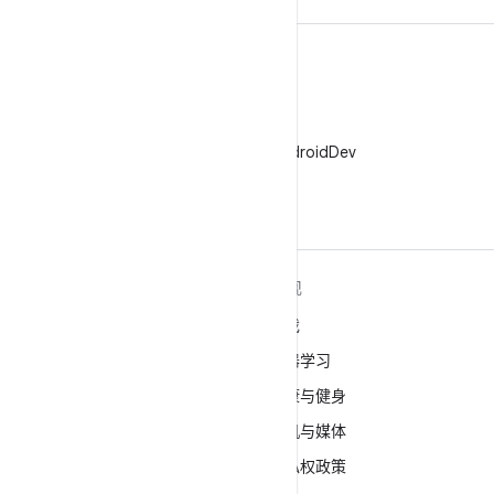
X
在 X 上关注 @AndroidDev
关于 ANDROID
发现
Android
游戏
适用于企业的 Android
机器学习
安全
健康与健身
源代码
相机与媒体
新闻
隐私权政策