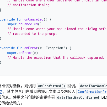
// Handle case where user declined the prompt in the
// confirmation dialog.
}
override
fun
onCanceled
()
{
super
.
onCanceled
()
// Handle case where your app closed the dialog befo
// responded to the prompt.
}
override
fun
onError
(
e
:
Exception?)
{
super
.
onError
(
e
)
// Handle the exception that the callback captured.
}
批准该对话框，则调用
onConfirmed()
回调。
dataThatWasC
，其中包含用户看到的提示文本以及您传入
ConfirmationPr
细信息。使用之前创建的密钥签署
dataThatWasConfirmed
BL
回传给依赖方。