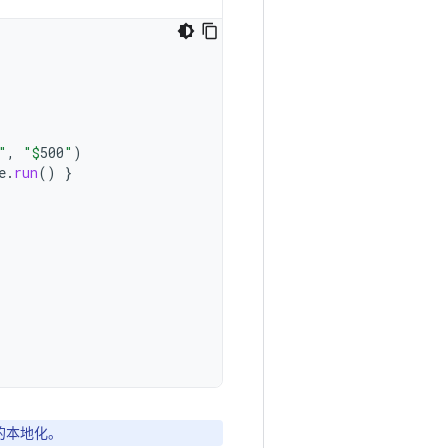
.
"
,
"
$
500
"
)
e
.
run
()
}
的本地化。