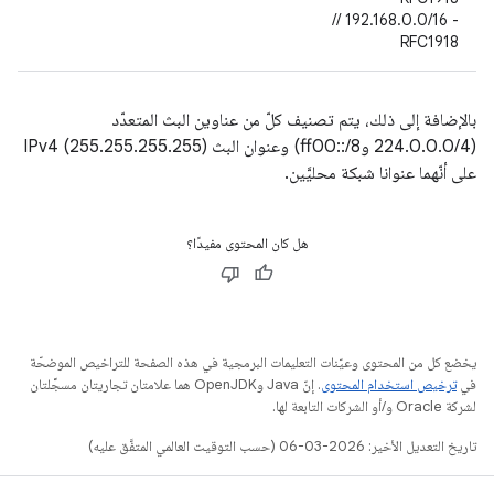
- 192.168.0.0/16 //
RFC1918
بالإضافة إلى ذلك، يتم تصنيف كلّ من عناوين البث المتعدّد
(224.0.0.0/4 وff00::/8) وعنوان البث IPv4 (255.255.255.255)
على أنّهما عنوانا شبكة محليَّين.
هل كان المحتوى مفيدًا؟
يخضع كل من المحتوى وعيّنات التعليمات البرمجية في هذه الصفحة للتراخيص الموضحّة
في
ترخيص استخدام المحتوى
. إنّ Java وOpenJDK هما علامتان تجاريتان مسجَّلتان
لشركة Oracle و/أو الشركات التابعة لها.
تاريخ التعديل الأخير: 2026-03-06 (حسب التوقيت العالمي المتفَّق عليه)