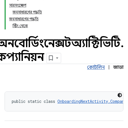
সারসংক্ষেপ
জনসাধারণের পদ্ধতি
জনসাধারণের পদ্ধতি
স্ট্রিং থেকে
অনবোর্ডিংনেক্সটঅ্যাক্টিভিটি
.
কম্প্যানিয়ন
কোটলিন
|
জাভা
public static class 
OnboardingNextActivity.Compani