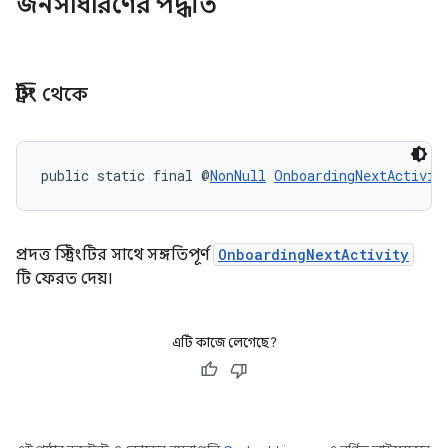
জনসাধারণের পদ্ধতি
স্ট্রিং থেকে
public static final @
NonNull
OnboardingNextActivit
প্রদত্ত স্ট্রিংটির সাথে সঙ্গতিপূর্ণ
OnboardingNextActivity
টি ফেরত দেয়।
এটি কাজে লেগেছে?