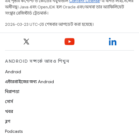
এই পৃষ্ঠার কন্টেন্ট ও কোডের নমুনাগুলি
Content License
-এ বর্ণিত লাইসেন্সের
অধীনস্থ। Java এবং OpenJDK হল Oracle এবং/অথবা তার অ্যাফিলিয়েট
সংস্থার রেজিস্টার্ড ট্রেডমার্ক।
2026-03-23 UTC-তে শেষবার আপডেট করা হয়েছে।
ANDROID সম্পর্কে আরও শিখুন
Android
এন্টারপ্রাইজের জন্য Android
নিরাপত্তা
সোর্স
খবর
ব্লগ
Podcasts