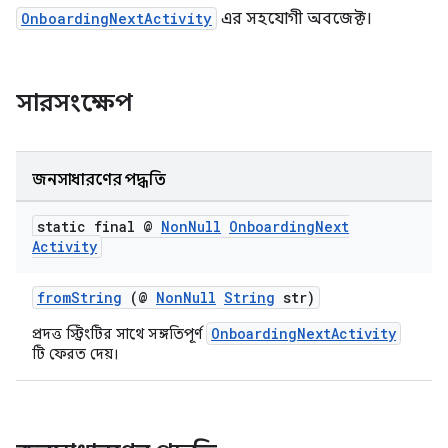
OnboardingNextActivity
এর সহযোগী অবজেক্ট।
সারসংক্ষেপ
জনসাধারণের পদ্ধতি
static final @
Non
Null
Onboarding
Next
Activity
fromString
(@
NonNull
String
str)
OnboardingNextActivity
প্রদত্ত স্ট্রিংটির সাথে সঙ্গতিপূর্ণ
টি ফেরত দেয়।