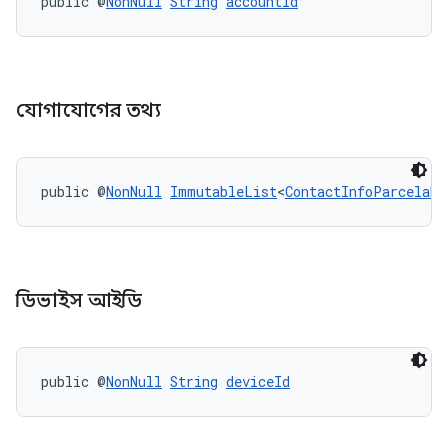
public @
NonNull
String
accountId
যোগাযোগের তথ্য
public @
NonNull
ImmutableList
<
ContactInfoParcelabl
ডিভাইস আইডি
public @
NonNull
String
deviceId