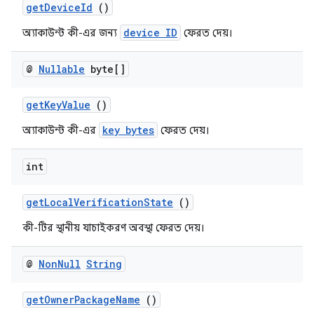
getDeviceId
()
device ID
অ্যাকাউন্ট কী-এর জন্য
ফেরত দেয়।
@
Nullable
byte[]
getKeyValue
()
key bytes
অ্যাকাউন্ট কী-এর
ফেরত দেয়।
int
getLocalVerificationState
()
কী-টির স্থানীয় যাচাইকরণ অবস্থা ফেরত দেয়।
@
Non
Null
String
getOwnerPackageName
()