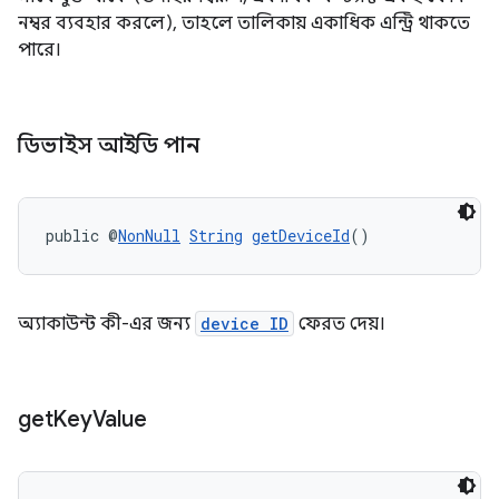
নম্বর ব্যবহার করলে), তাহলে তালিকায় একাধিক এন্ট্রি থাকতে
পারে।
ডিভাইস আইডি পান
public @
NonNull
String
getDeviceId
()
অ্যাকাউন্ট কী-এর জন্য
device ID
ফেরত দেয়।
get
Key
Value