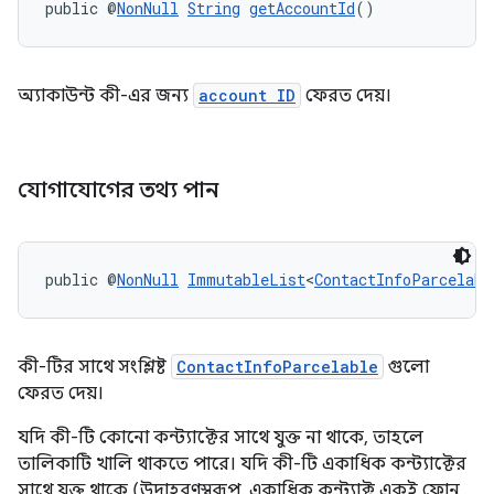
public @
NonNull
String
getAccountId
()
অ্যাকাউন্ট কী-এর জন্য
account ID
ফেরত দেয়।
যোগাযোগের তথ্য পান
public @
NonNull
ImmutableList
<
ContactInfoParcelabl
কী-টির সাথে সংশ্লিষ্ট
ContactInfoParcelable
গুলো
ফেরত দেয়।
যদি কী-টি কোনো কন্ট্যাক্টের সাথে যুক্ত না থাকে, তাহলে
তালিকাটি খালি থাকতে পারে। যদি কী-টি একাধিক কন্ট্যাক্টের
সাথে যুক্ত থাকে (উদাহরণস্বরূপ, একাধিক কন্ট্যাক্ট একই ফোন