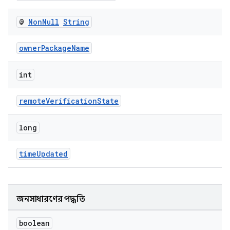
@
Non
Null
String
ownerPackageName
int
remoteVerificationState
long
timeUpdated
জনসাধারণের পদ্ধতি
boolean