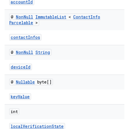
accountId
@
Non
Null
Immutable
List
<
Contact
Info
Parcelable
>
contactInfos
@
Non
Null
String
deviceId
@
Nullable
byte[]
keyValue
int
localVerificationState