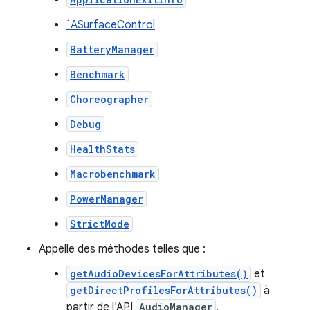
`ASurfaceControl
BatteryManager
Benchmark
Choreographer
Debug
HealthStats
Macrobenchmark
PowerManager
StrictMode
Appelle des méthodes telles que :
getAudioDevicesForAttributes()
et
getDirectProfilesForAttributes()
à
partir de l'API
AudioManager
.