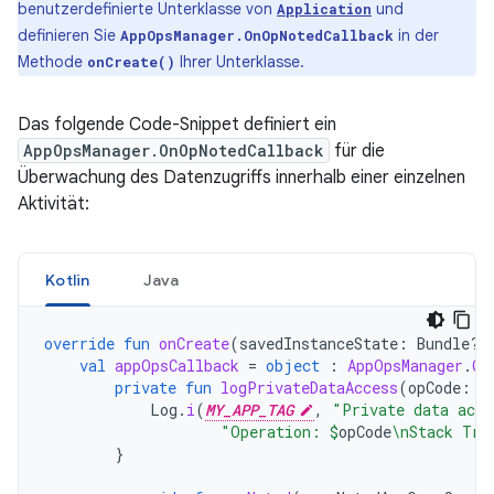
benutzerdefinierte Unterklasse von
und
Application
definieren Sie
in der
AppOpsManager.OnOpNotedCallback
Methode
Ihrer Unterklasse.
onCreate()
Das folgende Code-Snippet definiert ein
AppOpsManager.OnOpNotedCallback
für die
Überwachung des Datenzugriffs innerhalb einer einzelnen
Aktivität:
Kotlin
Java
override
fun
onCreate
(
savedInstanceState
:
Bundle?)
val
appOpsCallback
=
object
:
AppOpsManager
.
On
private
fun
logPrivateDataAccess
(
opCode
:
S
Log
.
i
(
MY_APP_TAG
,
"Private data acce
"Operation: 
$
opCode
\nStack Tra
}