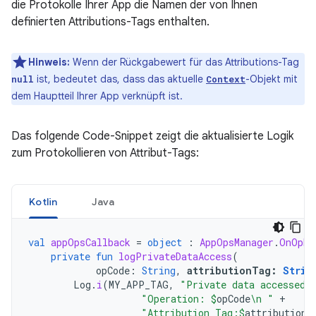
die Protokolle Ihrer App die Namen der von Ihnen
definierten Attributions-Tags enthalten.
Hinweis:
Wenn der Rückgabewert für das Attributions-Tag
ist, bedeutet das, dass das aktuelle
-Objekt mit
null
Context
dem Hauptteil Ihrer App verknüpft ist.
Das folgende Code-Snippet zeigt die aktualisierte Logik
zum Protokollieren von Attribut-Tags:
Kotlin
Java
val
appOpsCallback
=
object
:
AppOpsManager
.
OnOpNo
private
fun
logPrivateDataAccess
(
opCode
:
String
,
attributionTag
:
Strin
Log
.
i
(
MY_APP_TAG
,
"Private data accessed.
"Operation: 
$
opCode
\n "
+
"Attribution Tag:
$
attributionT