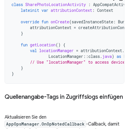
class
SharePhotoLocationActivity
:
AppCompatActivi
lateinit
var
attributionContext
:
Context
override
fun
onCreate
(
savedInstanceState
:
Bund
attributionContext
=
createAttributionConte
}
fun
getLocation
()
{
val
locationManager
=
attributionContext
.
g
LocationManager
::
class
.
java
)
as
Lo
// Use "locationManager" to access device 
}
}
Quellenangabe-Tags in Zugriffslogs einfügen
Aktualisieren Sie den
AppOpsManager.OnOpNotedCallback
-Callback, damit