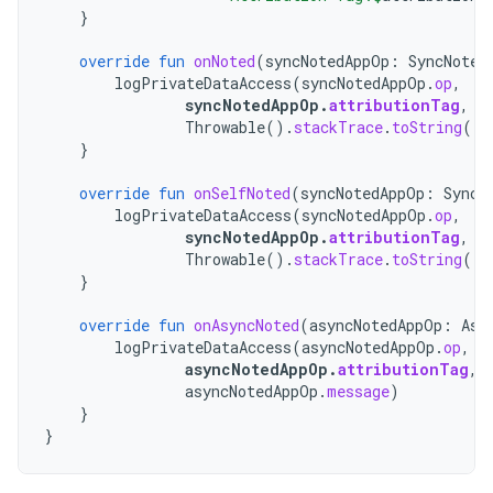
}
override
fun
onNoted
(
syncNotedAppOp
:
SyncNoted
logPrivateDataAccess
(
syncNotedAppOp
.
op
,
syncNotedAppOp
.
attributionTag
,
Throwable
().
stackTrace
.
toString
())
}
override
fun
onSelfNoted
(
syncNotedAppOp
:
SyncN
logPrivateDataAccess
(
syncNotedAppOp
.
op
,
syncNotedAppOp
.
attributionTag
,
Throwable
().
stackTrace
.
toString
())
}
override
fun
onAsyncNoted
(
asyncNotedAppOp
:
Asy
logPrivateDataAccess
(
asyncNotedAppOp
.
op
,
asyncNotedAppOp
.
attributionTag
,
asyncNotedAppOp
.
message
)
}
}