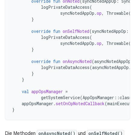
override
fun
onNoted
(
syncNotedAppOp
:
SyncN
logPrivateDataAccess
(
syncNotedAppOp
.
op
,
Throwable
()
}
override
fun
onSelfNoted
(
syncNotedAppOp
:
S
logPrivateDataAccess
(
syncNotedAppOp
.
op
,
Throwable
()
}
override
fun
onAsyncNoted
(
asyncNotedAppOp
:
logPrivateDataAccess
(
asyncNotedAppOp
.
o
}
}
val
appOpsManager
=
getSystemService
(
AppOpsManager
::
class
.
appOpsManager
.
setOnOpNotedCallback
(
mainExecuto
}
Die Methoden
onAsyncNoted()
und
onSelfNoted()