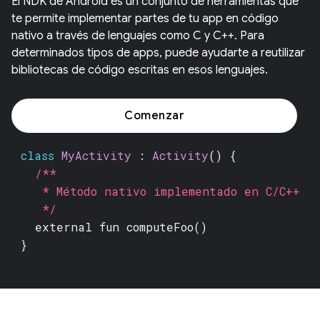
El NDK de Android es un conjunto de herramientas que
te permite implementar partes de tu app en código
nativo a través de lenguajes como C y C++. Para
determinados tipos de apps, puede ayudarte a reutilizar
bibliotecas de código escritas en esos lenguajes.
Comenzar
class
MyActivity
:
Activity
() {
/**
* Método nativo implementado en C/C++
*/
external fun
computeFoo()
}