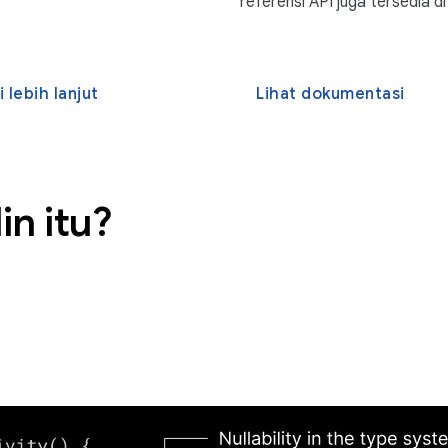
referensi API juga tersedia di
i lebih lanjut
Lihat dokumentasi
in itu?