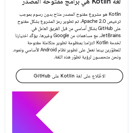
لغة Kotlin هي برامج مفتوحة المصدر
Kotlin هو مشروع مفتوح المصدر متاح بدون رسوم بموجب
ترخيص Apache 2.0. تم تطوير رمز المشروع بشكل مفتوح
على GitHub بشكل أساسي من قبل الفريق العامل في
JetBrains، مع مساهمات من Google وغيرها. يؤكّد اختيارنا
لخدمة Kotlin التزامنا بمنظومة تطوير متكاملة مفتوحة
للمطوّرين بينما نعمل على تطوير نظام Android الأساسي ونموه،
ونحن متحمسون لرؤية تطوّر هذه اللغة.
الاطّلاع على لغة Kotlin على GitHub