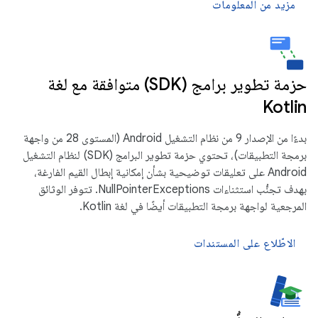
مزيد من المعلومات
حزمة تطوير برامج (SDK) متوافقة مع لغة
Kotlin
بدءًا من الإصدار 9 من نظام التشغيل Android (المستوى 28 من واجهة
برمجة التطبيقات)، تحتوي حزمة تطوير البرامج (SDK) لنظام التشغيل
Android على تعليقات توضيحية بشأن إمكانية إبطال القيم الفارغة،
بهدف تجنُّب استثناءات NullPointerExceptions. تتوفر الوثائق
المرجعية لواجهة برمجة التطبيقات أيضًا في لغة Kotlin.
الاطّلاع على المستندات