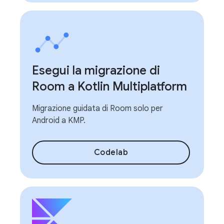
Esegui la migrazione di
Room a Kotlin Multiplatform
Migrazione guidata di Room solo per
Android a KMP.
Codelab