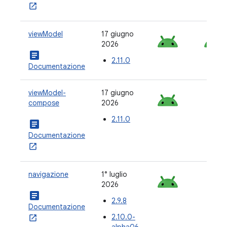
viewModel
17 giugno
2026
article
2.11.0
Documentazione
viewModel-
17 giugno
compose
2026
2.11.0
article
Documentazione
navigazione
1° luglio
2026
article
2.9.8
Documentazione
2.10.0-
alpha06