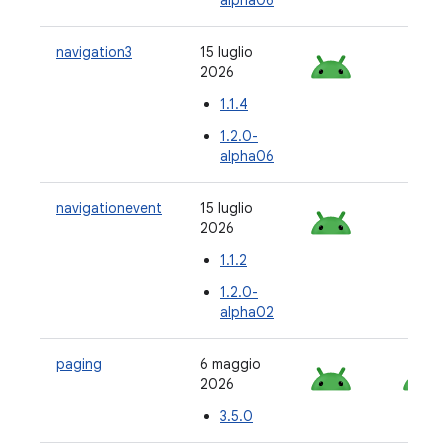
navigation3
15 luglio
2026
1.1.4
1.2.0-
alpha06
navigationevent
15 luglio
2026
1.1.2
1.2.0-
alpha02
paging
6 maggio
2026
3.5.0