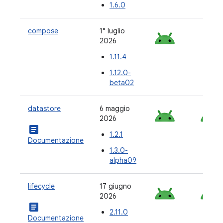
1.6.0
compose
1° luglio
2026
1.11.4
1.12.0-
beta02
datastore
6 maggio
2026
article
1.2.1
Documentazione
1.3.0-
alpha09
lifecycle
17 giugno
2026
article
2.11.0
Documentazione