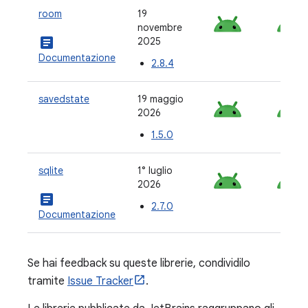
room
19
novembre
article
2025
Documentazione
2.8.4
savedstate
19 maggio
2026
1.5.0
sqlite
1° luglio
2026
article
2.7.0
Documentazione
Se hai feedback su queste librerie, condividilo
tramite
Issue Tracker
.