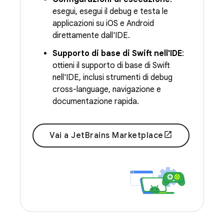
esegui, esegui il debug e testa le
applicazioni su iOS e Android
direttamente dall'IDE.
Supporto di base di Swift nell'IDE
:
ottieni il supporto di base di Swift
nell'IDE, inclusi strumenti di debug
cross-language, navigazione e
documentazione rapida.
Vai a JetBrains Marketplace