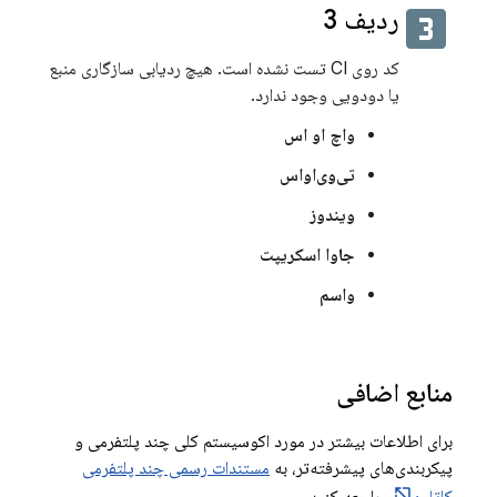
looks_3
ردیف 3
کد روی CI تست نشده است. هیچ ردیابی سازگاری منبع
یا دودویی وجود ندارد.
واچ او اس
تی‌وی‌او‌اس
ویندوز
جاوا اسکریپت
واسم
منابع اضافی
برای اطلاعات بیشتر در مورد اکوسیستم کلی چند پلتفرمی و
پیکربندی‌های پیشرفته‌تر، به
مستندات رسمی چند پلتفرمی
کاتلین
مراجعه کنید.