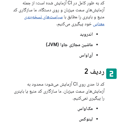
کد به طور کامل در CI آزمایش شده است؛ از جمله
آزمایش‌های سمت میزبان و روی دستگاه. ما سازگاری کد
منبع و باینری را مطابق با
سیاست‌های نسخه‌بندی
معنایی
خود پیگیری می‌کنیم.
اندروید
ماشین مجازی جاوا (JVM)
آی‌او‌اس
looks_two
ردیف 2
کد تا حدی روی CI آزمایش می‌شود؛ محدود به
آزمایش‌های سمت میزبان. ما سازگاری کد منبع یا باینری
را پیگیری نمی‌کنیم.
مک‌او‌اس
لینوکس