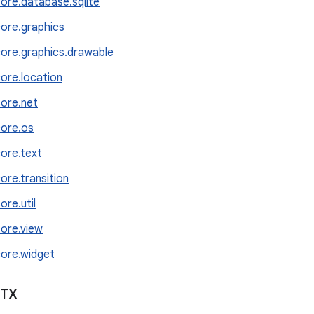
core.database.sqlite
core.graphics
core.graphics.drawable
core.location
core.net
core.os
core.text
ore.transition
ore.util
core.view
core.widget
KTX