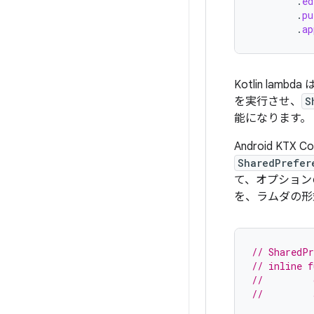
.
ed
.
pu
.
ap
Kotlin l
を実行させ、
S
能になります。
Android KTX 
SharedPrefer
て、オプショ
を、ラムダの形
// SharedPr
// inline f
//         
//         