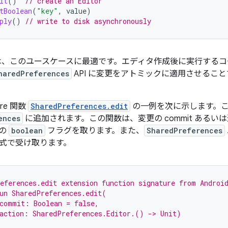
it
()
// create an Editor
tBoolean
(
"key"
,
value
)
ply
()
// write to disk asynchronously
ambda は、このユースケースに最適です。エディタ作成後に実行
haredPreferences
API に変更をアトミックに適用させるこ
Core 関数
SharedPreferences.edit
の一例を次に示します。
ences
に追加されます。この関数は、変更の commit ある
ンの
boolean
フラグを取ります。また、
SharedPreferences
式で受け取ります。
eferences.edit extension function signature from Androi
un SharedPreferences.edit(
commit: Boolean = false,
action: SharedPreferences.Editor.() -> Unit)