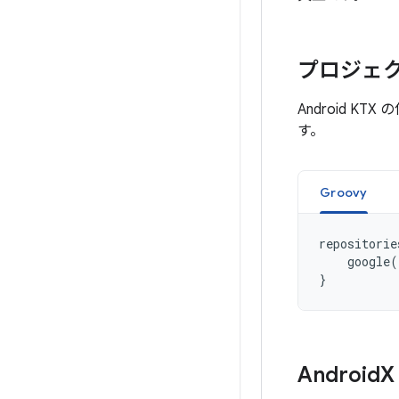
プロジェクト
Android 
す。
Groovy
repositorie
google
(
}
Android
X