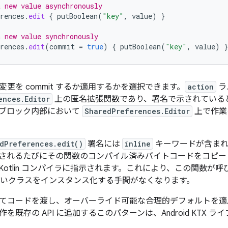
 new value asynchronously
rences
.
edit
{
putBoolean
(
"key"
,
value
)
}
 new value synchronously
rences
.
edit
(
commit
=
true
)
{
putBoolean
(
"key"
,
value
)
}
更を commit するか適用するかを選択できます。
action
ラ
ences.Editor
上の匿名拡張関数であり、署名で示されている
ブロック内部において
SharedPreferences.Editor
上で作業
dPreferences.edit()
署名には
inline
キーワードが含まれ
されるたびにその関数のコンパイル済みバイトコードをコピー
Kotlin コンパイラに指示されます。これにより、この関数が
いクラスをインスタンス化する手間がなくなります。
てコードを渡し、オーバーライド可能な合理的デフォルトを適
を既存の API に追加するこのパターンは、Android KTX