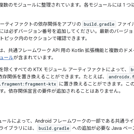
KTX は複数のモジュールに整理されています。各モジュールには 1
アーティファクトの依存関係をアプリの
build.gradle
ファイ
には必ずバージョン番号を追加してください。最新のバージョ
トピック内のセクションで確認できます。
TX には、共通フレームワーク API 用の Kotlin 拡張機能と複
ュール
が含まれています。
を除くすべての KTX モジュール アーティファクトによって、
b
va 依存関係を置き換えることができます。たとえば、
androidx.
.fragment:fragment-ktx
に置き換えることができます。こ
す。依存関係宣言の要件が追加されることはありません。
 モジュールによって、Android フレームワークの一部である共
ライブラリには、
build.gradle
への追加が必要な Java 