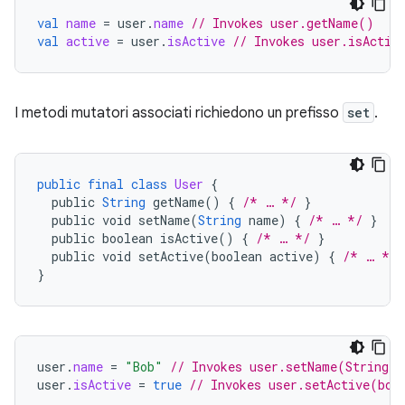
val
name
=
user
.
name
// Invokes user.getName()
val
active
=
user
.
isActive
// Invokes user.isActiv
I metodi mutatori associati richiedono un prefisso
set
.
public
final
class
User
{
public
String
getName
()
{
/* … */
}
public
void
setName
(
String
name
)
{
/* … */
}
public
boolean
isActive
()
{
/* … */
}
public
void
setActive
(
boolean
active
)
{
/* … */
}
user
.
name
=
"Bob"
// Invokes user.setName(String)
user
.
isActive
=
true
// Invokes user.setActive(boo