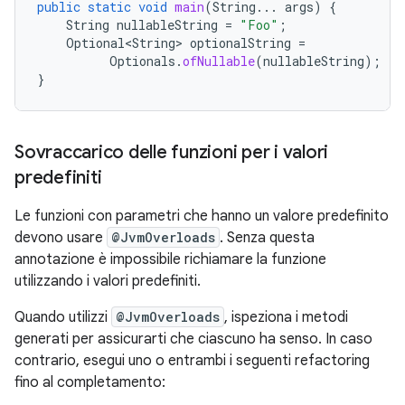
public
static
void
main
(
String
...
args
)
{
String
nullableString
=
"Foo"
;
Optional<String>
optionalString
=
Optionals
.
ofNullable
(
nullableString
);
}
Sovraccarico delle funzioni per i valori
predefiniti
Le funzioni con parametri che hanno un valore predefinito
devono usare
@JvmOverloads
. Senza questa
annotazione è impossibile richiamare la funzione
utilizzando i valori predefiniti.
Quando utilizzi
@JvmOverloads
, ispeziona i metodi
generati per assicurarti che ciascuno ha senso. In caso
contrario, esegui uno o entrambi i seguenti refactoring
fino al completamento: