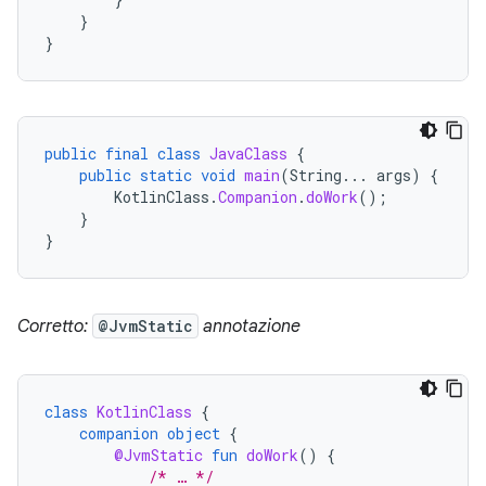
}
}
public
final
class
JavaClass
{
public
static
void
main
(
String
...
args
)
{
KotlinClass
.
Companion
.
doWork
();
}
}
Corretto:
@JvmStatic
annotazione
class
KotlinClass
{
companion
object
{
@JvmStatic
fun
doWork
()
{
/* … */