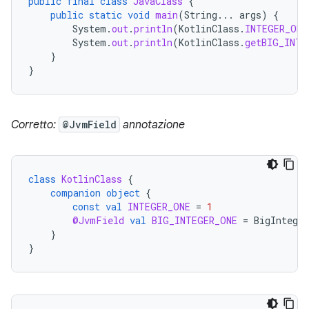
public
final
class
JavaClass
{
public
static
void
main
(
String
...
args
)
{
System
.
out
.
println
(
KotlinClass
.
INTEGER_ONE
System
.
out
.
println
(
KotlinClass
.
getBIG_INTE
}
}
Corretto:
@JvmField
annotazione
class
KotlinClass
{
companion
object
{
const
val
INTEGER_ONE
=
1
@JvmField
val
BIG_INTEGER_ONE
=
BigInteger
}
}