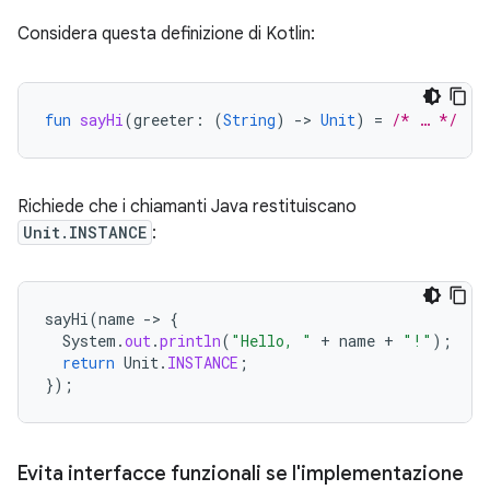
Considera questa definizione di Kotlin:
fun
sayHi
(
greeter
:
(
String
)
-
>
Unit
)
=
/* … */
Richiede che i chiamanti Java restituiscano
Unit.INSTANCE
:
sayHi
(
name
-
>
{
System
.
out
.
println
(
"Hello, "
+
name
+
"!"
);
return
Unit
.
INSTANCE
;
});
Evita interfacce funzionali se l'implementazione