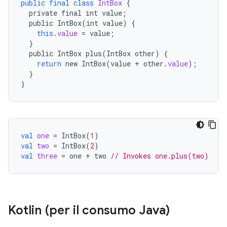
public
final
class
IntBox
{
private
final
int
value
;
public
IntBox
(
int
value
)
{
this
.
value
=
value
;
}
public
IntBox
plus
(
IntBox
other
)
{
return
new
IntBox
(
value
+
other
.
value
);
}
}
val
one
=
IntBox
(
1
)
val
two
=
IntBox
(
2
)
val
three
=
one
+
two
// Invokes one.plus(two)
Kotlin (per il consumo Java)