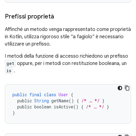
Prefissi proprietà
Affinché un metodo venga rappresentato come proprietà
in Kotlin, utilizza rigoroso stile "a fagiolo" è necessario
utilizzare un prefisso.
I metodi della funzione di accesso richiedono un prefisso
get
oppure, per i metodi con restituzione booleana, un
is
.
public
final
class
User
{
public
String
getName
()
{
/* … */
}
public
boolean
isActive
()
{
/* … */
}
}