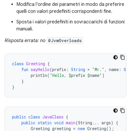
Modifica l'ordine dei parametri in modo da preferire
quelli con valori predefiniti corrispondenti fine.
Sposta i valori predefiniti in sovraccarichi di funzioni
manuali.
Risposta errata: no
@JvmOverloads
class
Greeting
{
fun
sayHello
(
prefix
:
String
=
"Mr."
,
name
:
Str
println
(
"Hello, 
$
prefix
$
name
"
)
}
}
public
class
JavaClass
{
public
static
void
main
(
String
...
args
)
{
Greeting
greeting
=
new
Greeting
();