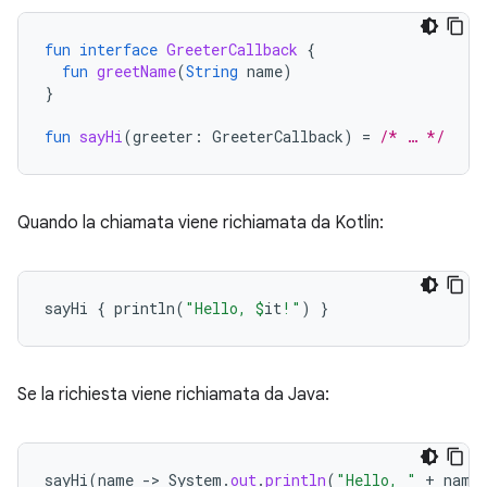
fun
interface
GreeterCallback
{
fun
greetName
(
String
name
)
}
fun
sayHi
(
greeter
:
GreeterCallback
)
=
/* … */
Quando la chiamata viene richiamata da Kotlin:
sayHi
{
println
(
"Hello, 
$
it
!"
)
}
Se la richiesta viene richiamata da Java:
sayHi
(
name
-
>
System
.
out
.
println
(
"Hello, "
+
name