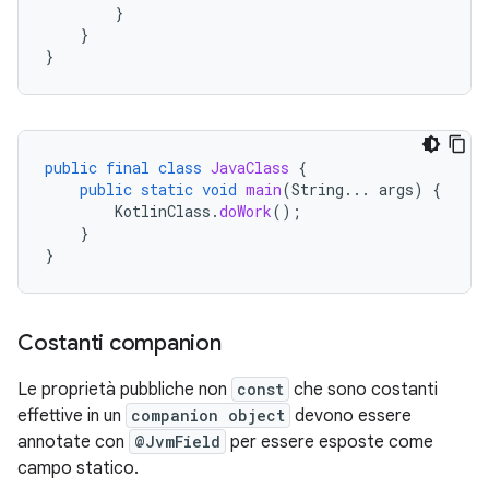
}
}
}
public
final
class
JavaClass
{
public
static
void
main
(
String
...
args
)
{
KotlinClass
.
doWork
();
}
}
Costanti companion
Le proprietà pubbliche non
const
che sono costanti
effettive in un
companion object
devono essere
annotate con
@JvmField
per essere esposte come
campo statico.