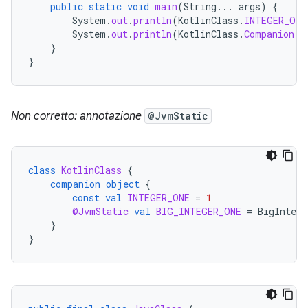
public
static
void
main
(
String
...
args
)
{
System
.
out
.
println
(
KotlinClass
.
INTEGER_ONE
System
.
out
.
println
(
KotlinClass
.
Companion
.
g
}
}
Non corretto:
annotazione
@JvmStatic
class
KotlinClass
{
companion
object
{
const
val
INTEGER_ONE
=
1
@JvmStatic
val
BIG_INTEGER_ONE
=
BigIntege
}
}