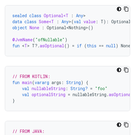
sealed
class
Optional<T
:
Any
data
class
Some<T
:
Any
>
(
val
value
:
T
):
Optional<
object
None
:
Optional<Nothing>
()
@JvmName
(
"ofNullable"
)
fun
<
T
>
T
?.
asOptional
()
=
if
(
this
==
null
)
None
// FROM KOTLIN:
fun
main
(
vararg
args
:
String
)
{
val
nullableString
:
String?
=
"foo"
val
optionalString
=
nullableString
.
asOptional
}
// FROM JAVA: