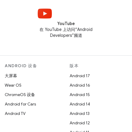
YouTube
在 YouTube 上访问“Android
Developers”频道
ANDROID 设备
版本
大屏幕
Android 17
Wear OS
Android 16
ChromeOS 设备
Android 15
Android for Cars
Android 14
Android TV
Android 13
Android 12