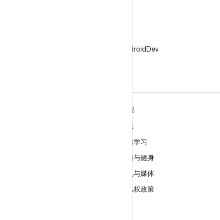
X
在 X 上关注 @AndroidDev
关于 ANDROID
发现
Android
游戏
适用于企业的 Android
机器学习
安全
健康与健身
源代码
相机与媒体
新闻
隐私权政策
博客
5G