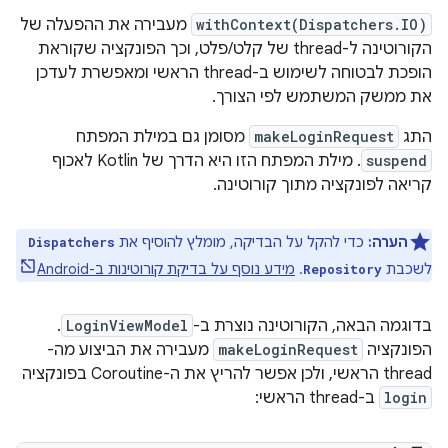
withContext(Dispatchers.IO)
מעבירה את ההפעלה של
הקורוטינה ל-thread של קלט/פלט, וכך הפונקציה שקוראת
הופכת לבטוחה לשימוש ב-thread הראשי ומאפשרת לעדכן
את ממשק המשתמש לפי הצורך.
התג
makeLoginRequest
מסומן גם במילת המפתח
suspend
. מילת המפתח הזו היא הדרך של Kotlin לאכוף
קריאה לפונקציה מתוך קורוטינה.
הערה:
כדי להקל על הבדיקה, מומלץ להוסיף את
Dispatchers
לשכבת
.
מידע נוסף על בדיקת קורוטינות ב-Android
Repository
בדוגמה הבאה, הקורוטינה נוצרת ב-
LoginViewModel
.
הפונקציה
makeLoginRequest
מעבירה את הביצוע מה-
thread הראשי, ולכן אפשר להריץ את ה-Coroutine בפונקציה
login
ב-thread הראשי: