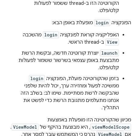
הקורוטינה הזו ב-thread ששמור לפעולות
קלט/פלט.
הפונקציה
login
מופעלת באופן הבא:
האפליקציה קוראת לפונקציה
login
מהשכבה
View
ב-thread הראשי.
launch
יוצרת קורוטינה חדשה, ובקשת הרשת
מתבצעת באופן עצמאי בשרשור ששמור לפעולות
קלט/פלט.
בזמן שהקורוטינה פועלת, הפונקציה
login
ממשיכה לפעול ומחזירה ערך, יכול להיות שלפני
שהבקשה לרשת מסתיימת. שימו לב: בשלב הזה
אנחנו מתעלמים מתגובת הרשת כדי לפשט את
התהליך.
מכיוון שהקורוטינה הזו מופעלת באמצעות
viewModelScope
, היא מבוצעת בהיקף של
ViewModel
.
אם
ViewModel
נהרס כי המשתמש עובר למסך אחר,