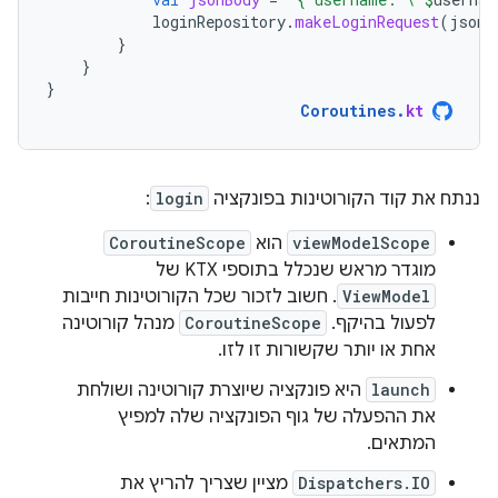
loginRepository
.
makeLoginRequest
(
jsonB
}
}
}
Coroutines
.
kt
ננתח את קוד הקורוטינות בפונקציה
login
:
viewModelScope
הוא
CoroutineScope
מוגדר מראש שנכלל בתוספי KTX של
ViewModel
. חשוב לזכור שכל הקורוטינות חייבות
לפעול בהיקף. ‫
CoroutineScope
מנהל קורוטינה
אחת או יותר שקשורות זו לזו.
launch
היא פונקציה שיוצרת קורוטינה ושולחת
את ההפעלה של גוף הפונקציה שלה למפיץ
המתאים.
Dispatchers.IO
מציין שצריך להריץ את