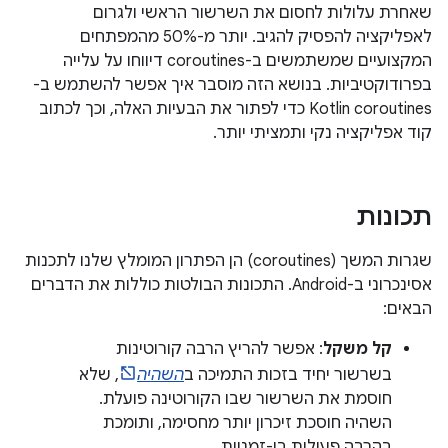
שאחרת עלולות לחסום את השרשור הראשי ולגרום
לאפליקציה להפסיק להגיב. יותר מ-50% מהמפתחים
המקצועיים שמשתמשים ב-coroutines דיווחו על עלייה
בפרודוקטיביות. בנושא הזה מוסבר איך אפשר להשתמש ב-
Kotlin coroutines כדי לפתור את הבעיות האלה, וכך לכתוב
קוד אפליקציה נקי ותמציתי יותר.
תכונות
שגרות המשך (coroutines) הן הפתרון המומלץ שלנו לתכנות
אסינכרוני ב-Android. התכונות הבולטות כוללות את הדברים
הבאים:
קל משקל
: אפשר להריץ הרבה קורוטינות
בשרשור יחיד בזכות התמיכה ב
השהיה
, שלא
חוסמת את השרשור שבו הקורוטינה פועלת.
השהיה חוסכת זיכרון יותר מחסימה, ותומכת
בהרבה פעולות בו-זמניות.