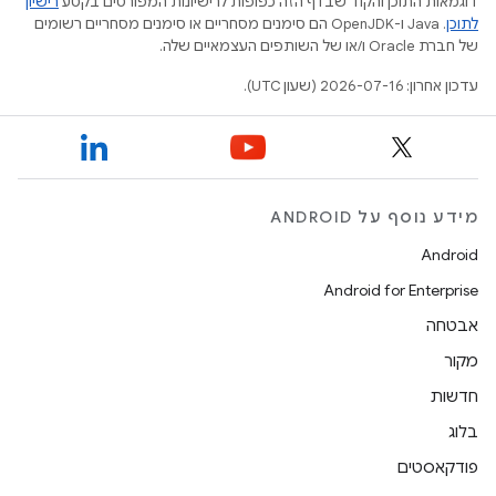
דוגמאות התוכן והקוד שבדף הזה כפופות לרישיונות המפורטים בקטע
רישיון
לתוכן
.‏ Java ו-OpenJDK הם סימנים מסחריים או סימנים מסחריים רשומים
של חברת Oracle ו/או של השותפים העצמאיים שלה.
עדכון אחרון: 2026-07-16 (שעון UTC).
מידע נוסף על ANDROID
Android
Android for Enterprise
אבטחה
מקור
חדשות
בלוג
פודקאסטים