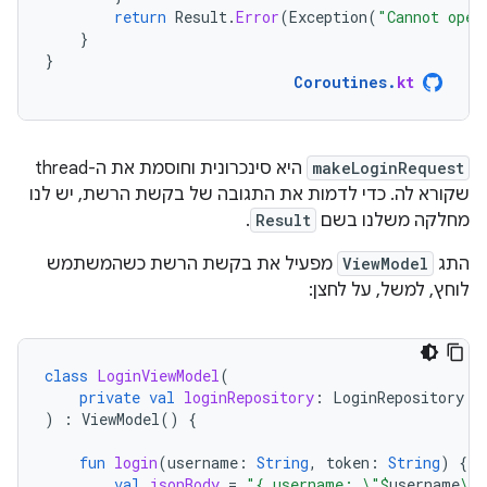
return
Result
.
Error
(
Exception
(
"Cannot open
}
}
Coroutines
.
kt
makeLoginRequest
היא סינכרונית וחוסמת את ה-thread
שקורא לה. כדי לדמות את התגובה של בקשת הרשת, יש לנו
מחלקה משלנו בשם
Result
.
התג
ViewModel
מפעיל את בקשת הרשת כשהמשתמש
לוחץ, למשל, על לחצן:
class
LoginViewModel
(
private
val
loginRepository
:
LoginRepository
)
:
ViewModel
()
{
fun
login
(
username
:
String
,
token
:
String
)
{
val
jsonBody
=
"{ username: \"
$
username
\",