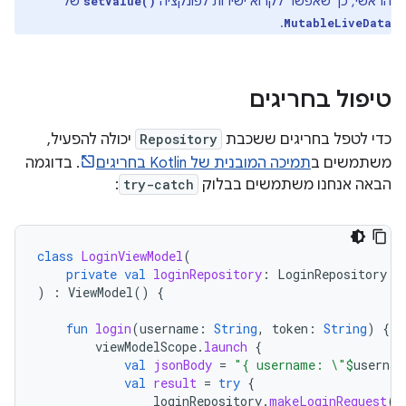
הראשי, כך שאפשר לקרוא ישירות לפונקציה
של
setValue()
.
MutableLiveData
טיפול בחריגים
כדי לטפל בחריגים ששכבת
Repository
יכולה להפעיל,
משתמשים ב
תמיכה המובנית של Kotlin בחריגים
. בדוגמה
הבאה אנחנו משתמשים בבלוק
try-catch
:
class
LoginViewModel
(
private
val
loginRepository
:
LoginRepository
)
:
ViewModel
()
{
fun
login
(
username
:
String
,
token
:
String
)
{
viewModelScope
.
launch
{
val
jsonBody
=
"{ username: \"
$
usernam
val
result
=
try
{
loginRepository
.
makeLoginRequest
(
j