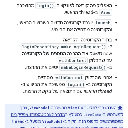
האפליקציה קוראת לפונקציה
login()
מהשכבה
View
ב-thread הראשי.
launch
יוצרת קורוטינה חדשה בשרשור הראשי,
והקורוטינה מתחילה את הביצוע.
בתוך הקורוטינה, הקריאה
ל-
loginRepository.makeLoginRequest()
now
משעה
את ההרצה הנוספת של הקורוטינה
עד שהבלוק
withContext
ב-
makeLoginRequest()
יסיים את ההרצה.
אחרי שהבלוק
withContext
מסתיים,
הקורוטינה ב-
login()
ממשיכה את הביצוע
ב-
thread הראשי
עם התוצאה של בקשת הרשת.
הערה:
כדי לתקשר עם
מהשכבה
, צריך
ViewModel
View
להשתמש ב-
כמומלץ ב
מדריך לארכיטקטורת אפליקציות
.
LiveData
כשמשתמשים בדפוס הזה, הקוד ב-
מופעל ב-thread
ViewModel