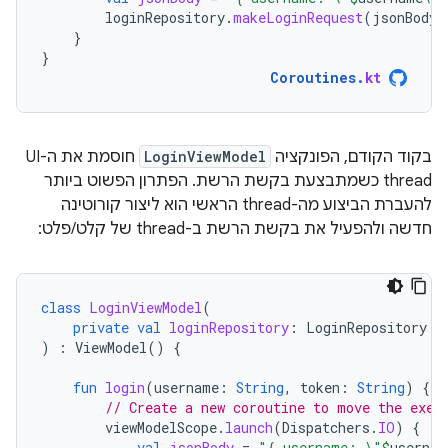
loginRepository
.
makeLoginRequest
(
jsonBody
)
}
}
Coroutines
.
kt
בקוד הקודם, הפונקציה
LoginViewModel
חוסמת את ה-UI
thread כשמתבצעת בקשת הרשת. הפתרון הפשוט ביותר
להעברת הביצוע מה-thread הראשי הוא ליצור קורוטינה
חדשה ולהפעיל את בקשת הרשת ב-thread של קלט/פלט:
class
LoginViewModel
(
private
val
loginRepository
:
LoginRepository
)
:
ViewModel
()
{
fun
login
(
username
:
String
,
token
:
String
)
{
// Create a new coroutine to move the exec
viewModelScope
.
launch
(
Dispatchers
.
IO
)
{
val
jsonBody
=
"{ username: \"
$
usernam