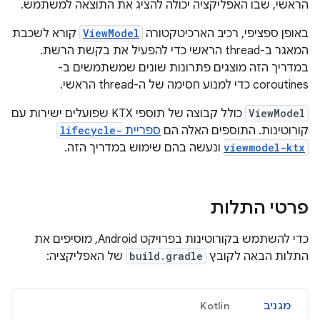
הראשי, שבו האפליקציה יכולה להציג את התוצאה למשתמש.
באופן ספציפי, רכיב הארכיטקטורה
ViewModel
קורא לשכבת
המאגר ב-thread הראשי כדי להפעיל את בקשת הרשת.
במדריך הזה מוצגים פתרונות שונים שמשתמשים ב-
coroutines כדי למנוע חסימה של ה-thread הראשי.
ViewModel
כולל קבוצה של תוספי KTX שפועלים ישירות עם
קורוטינות. התוספים האלה הם
ספריית
lifecycle-
viewmodel-ktx
ונעשה בהם שימוש במדריך הזה.
פרטי התלות
כדי להשתמש בקורוטינות בפרויקט Android, מוסיפים את
התלות הבאה לקובץ
build.gradle
של האפליקציה:
מגניב
Kotlin