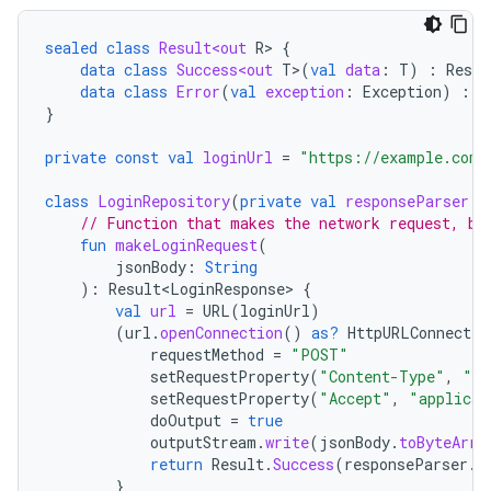
sealed
class
Result<out
R
>
{
data
class
Success<out
T
>
(
val
data
:
T
)
:
Resul
data
class
Error
(
val
exception
:
Exception
)
:
R
}
private
const
val
loginUrl
=
"https://example.com/
class
LoginRepository
(
private
val
responseParser
:
// Function that makes the network request, bl
fun
makeLoginRequest
(
jsonBody
:
String
):
Result<LoginResponse>
{
val
url
=
URL
(
loginUrl
)
(
url
.
openConnection
()
as?
HttpURLConnectio
requestMethod
=
"POST"
setRequestProperty
(
"Content-Type"
,
"ap
setRequestProperty
(
"Accept"
,
"applicat
doOutput
=
true
outputStream
.
write
(
jsonBody
.
toByteArra
return
Result
.
Success
(
responseParser
.
p
}