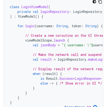
class
LoginViewModel
(
private
val
loginRepository
:
LoginRepository
)
:
ViewModel
()
{
fun
login
(
username
:
String
,
token
:
String
)
{
// Create a new coroutine on the UI thread
viewModelScope
.
launch
{
val
jsonBody
=
"{ username: \"
$
usernam
// Make the network call and suspend e
val
result
=
loginRepository
.
makeLogin
// Display result of the network reque
when
(
result
)
{
is
Result
.
Success<LoginResponse>
-
else
-
>
{
/* Show error in UI */
}
}
}
}
}