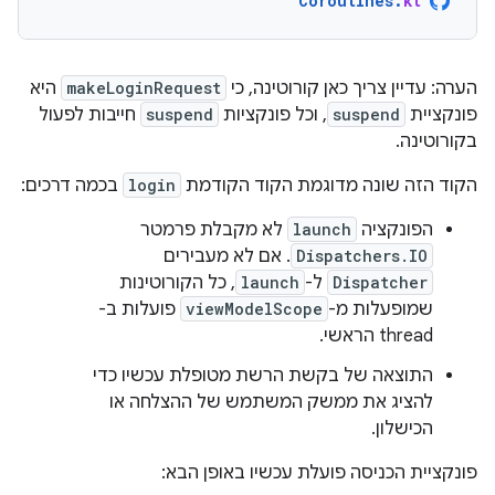
Coroutines
.
kt
הערה: עדיין צריך כאן קורוטינה, כי
makeLoginRequest
היא
פונקציית
suspend
, וכל פונקציות
suspend
חייבות לפעול
בקורוטינה.
הקוד הזה שונה מדוגמת הקוד הקודמת
login
בכמה דרכים:
הפונקציה
launch
לא מקבלת פרמטר
Dispatchers.IO
. אם לא מעבירים
Dispatcher
ל-
launch
, כל הקורוטינות
שמופעלות מ-
viewModelScope
פועלות ב-
thread הראשי.
התוצאה של בקשת הרשת מטופלת עכשיו כדי
להציג את ממשק המשתמש של ההצלחה או
הכישלון.
פונקציית הכניסה פועלת עכשיו באופן הבא: