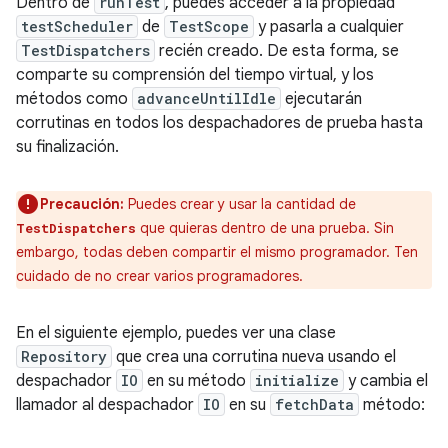
Dentro de
runTest
, puedes acceder a la propiedad
testScheduler
de
TestScope
y pasarla a cualquier
TestDispatchers
recién creado. De esta forma, se
comparte su comprensión del tiempo virtual, y los
métodos como
advanceUntilIdle
ejecutarán
corrutinas en todos los despachadores de prueba hasta
su finalización.
Precaución:
Puedes crear y usar la cantidad de
que quieras dentro de una prueba. Sin
TestDispatchers
embargo, todas deben compartir el mismo programador. Ten
cuidado de no crear varios programadores.
En el siguiente ejemplo, puedes ver una clase
Repository
que crea una corrutina nueva usando el
despachador
IO
en su método
initialize
y cambia el
llamador al despachador
IO
en su
fetchData
método: