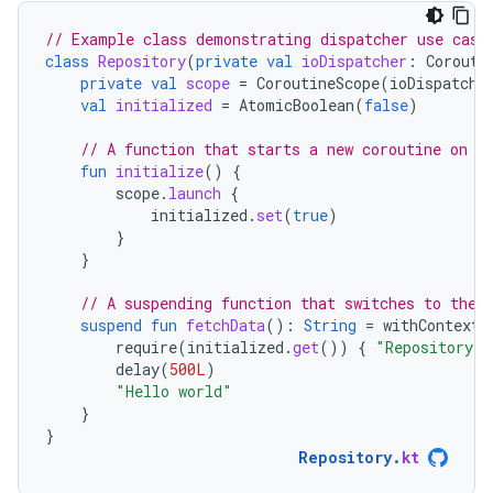
// Example class demonstrating dispatcher use case
class
Repository
(
private
val
ioDispatcher
:
Corouti
private
val
scope
=
CoroutineScope
(
ioDispatche
val
initialized
=
AtomicBoolean
(
false
)
// A function that starts a new coroutine on t
fun
initialize
()
{
scope
.
launch
{
initialized
.
set
(
true
)
}
}
// A suspending function that switches to the 
suspend
fun
fetchData
():
String
=
withContext
(
require
(
initialized
.
get
())
{
"Repository s
delay
(
500L
)
"Hello world"
}
}
Repository
.
kt