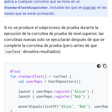
aplica a cualquier corrutina que se inicia en un
, incluidas las que se
insertan
en las
StandardTestDispatcher
clases que se están probando.
Si no se produce el subproceso de prueba durante la
ejecución de la corrutina de prueba de nivel superior, las
corrutinas nuevas solo se ejecutarán después de que se
complete la corrutina de prueba (pero antes de que
runTest
devuelva resultados):
@Test
fun
standardTest
()
=
runTest
{
val
userRepo
=
UserRepository
()
launch
{
userRepo
.
register
(
"Alice"
)
}
launch
{
userRepo
.
register
(
"Bob"
)
}
assertEquals
(
listOf
(
"Alice"
,
"Bob"
),
userRepo
}