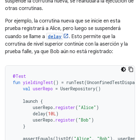
suspende la corrutina nueva, se reanudará la ejecución de
otras corrutinas.
Por ejemplo, la corrutina nueva que se inicie en esta
prueba registrará a Alice, pero luego se suspenderá
cuando se llame a
delay
. Esto permite que la
corrutina de nivel superior continúe con la aserción y la
prueba falle, ya que Bob aún no está registrado:
@Test
fun
yieldingTest
()
=
runTest
(
UnconfinedTestDispatc
val
userRepo
=
UserRepository
()
launch
{
userRepo
.
register
(
"Alice"
)
delay
(
10L
)
userRepo
.
register
(
"Bob"
)
}
assertEquals
(
listOf
(
"Alice"
,
"Bob"
),
userRepo