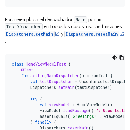
Para reemplazar el despachador
Main
por un
TestDispatcher
en todos los casos, usa las funciones
Dispatchers.setMain
y
Dispatchers.resetMain
.
class
HomeViewModelTest
{
@Test
fun
settingMainDispatcher
()
=
runTest
{
val
testDispatcher
=
UnconfinedTestDispatc
Dispatchers
.
setMain
(
testDispatcher
)
try
{
val
viewModel
=
HomeViewModel
()
viewModel
.
loadMessage
()
// Uses testDi
assertEquals
(
"Greetings!"
,
viewModel
.
m
}
finally
{
Dispatchers
.
resetMain
()