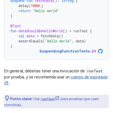
suspend
fun
fetchData
():
String
{
delay
(
1000L
)
return
"Hello world"
}
@Test
fun
dataShouldBeHelloWorld
()
=
runTest
{
val
data
=
fetchData
()
assertEquals
(
"Hello world"
,
data
)
}
SuspendingFunctionTests
.
kt
En general, deberías tener una invocación de
runTest
por prueba, y se recomienda usar un
cuerpo de expresión
.
Punto clave:
Usa
para pruebas que usen
runTest
corrutinas.