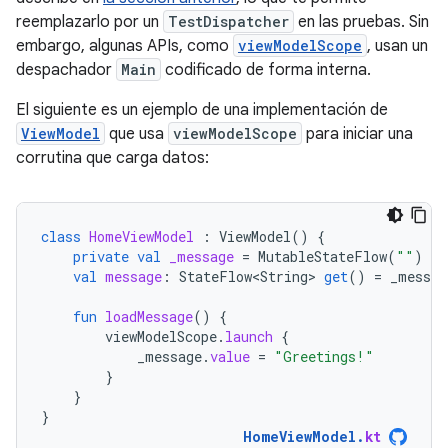
reemplazarlo por un
TestDispatcher
en las pruebas. Sin
embargo, algunas APIs, como
viewModelScope
, usan un
despachador
Main
codificado de forma interna.
El siguiente es un ejemplo de una implementación de
ViewModel
que usa
viewModelScope
para iniciar una
corrutina que carga datos:
class
HomeViewModel
:
ViewModel
()
{
private
val
_message
=
MutableStateFlow
(
""
)
val
message
:
StateFlow<String>
get
()
=
_messag
fun
loadMessage
()
{
viewModelScope
.
launch
{
_message
.
value
=
"Greetings!"
}
}
}
HomeViewModel
.
kt