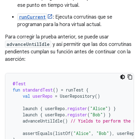
ese punto en tiempo virtual.
runCurrent
: Ejecuta corrutinas que se
programan para la hora virtual actual.
Para corregir la prueba anterior, se puede usar
advanceUntilIdle
y así permitir que las dos corrutinas
pendientes cumplan su función antes de continuar con la
aserción:
@Test
fun
standardTest
()
=
runTest
{
val
userRepo
=
UserRepository
()
launch
{
userRepo
.
register
(
"Alice"
)
}
launch
{
userRepo
.
register
(
"Bob"
)
}
advanceUntilIdle
()
// Yields to perform the re
assertEquals
(
listOf
(
"Alice"
,
"Bob"
),
userRepo