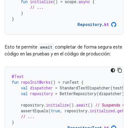
fun
initialize
()
=
scope
.
async
{
// ...
}
}
Repository
.
kt
Esto te permite
await
completar de forma segura este
código en las pruebas y en el código de producción:
@Test
fun
repoInitWorks
()
=
runTest
{
val
dispatcher
=
StandardTestDispatcher
(
testSc
val
repository
=
BetterRepository
(
dispatcher
)
repository
.
initialize
().
await
()
// Suspends un
assertEquals
(
true
,
repository
.
initialized
.
get
(
// ...
}
RepositoryTest
.
kt