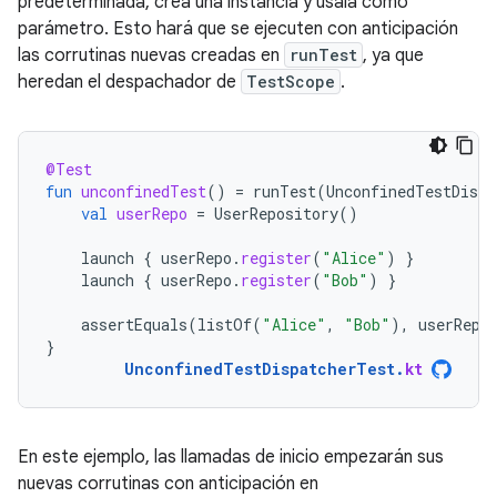
predeterminada, crea una instancia y úsala como
parámetro. Esto hará que se ejecuten con anticipación
las corrutinas nuevas creadas en
runTest
, ya que
heredan el despachador de
TestScope
.
@Test
fun
unconfinedTest
()
=
runTest
(
UnconfinedTestDispa
val
userRepo
=
UserRepository
()
launch
{
userRepo
.
register
(
"Alice"
)
}
launch
{
userRepo
.
register
(
"Bob"
)
}
assertEquals
(
listOf
(
"Alice"
,
"Bob"
),
userRepo
}
UnconfinedTestDispatcherTest
.
kt
En este ejemplo, las llamadas de inicio empezarán sus
nuevas corrutinas con anticipación en