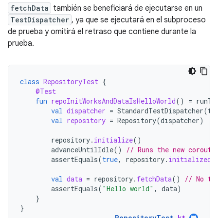
fetchData
también se beneficiará de ejecutarse en un
TestDispatcher
, ya que se ejecutará en el subproceso
de prueba y omitirá el retraso que contiene durante la
prueba.
class
RepositoryTest
{
@Test
fun
repoInitWorksAndDataIsHelloWorld
()
=
runTe
val
dispatcher
=
StandardTestDispatcher
(
te
val
repository
=
Repository
(
dispatcher
)
repository
.
initialize
()
advanceUntilIdle
()
// Runs the new corouti
assertEquals
(
true
,
repository
.
initialized
.
val
data
=
repository
.
fetchData
()
// No th
assertEquals
(
"Hello world"
,
data
)
}
}
RepositoryTest
.
kt