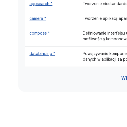
appsearch *
Tworzenie niestandardow
camera *
Tworzenie aplikacji apa
compose *
Definiowanie interfejs
możliwością komponowan
databinding *
Powiązywanie komponent
danych w aplikacji za 
Wi