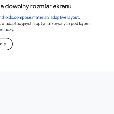
na dowolny rozmiar ekranu
ndroidx.compose.material3.adaptive.layout
,
dów adaptacyjnych zoptymalizowanych pod kątem
etlaczy.
cję