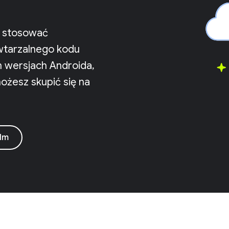
a stosować
wtarzalnego kodu
ch wersjach Androida,
ożesz skupić się na
ilm