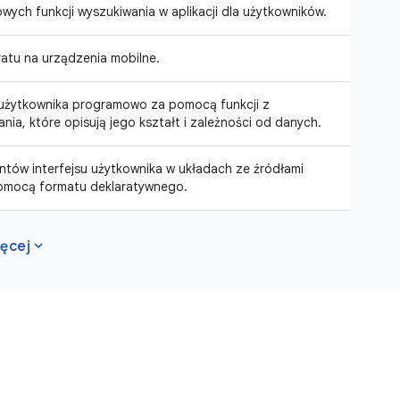
ych funkcji wyszukiwania w aplikacji dla użytkowników.
ratu na urządzenia mobilne.
u użytkownika programowo za pomocą funkcji z
ia, które opisują jego kształt i zależności od danych.
ów interfejsu użytkownika w układach ze źródłami
pomocą formatu deklaratywnego.
expand_more
ęcej