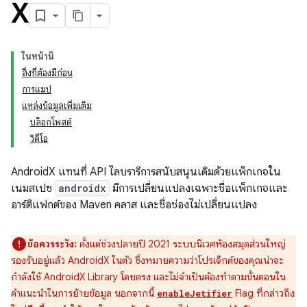
X
ในหน้านี้
สิ่งที่ต้องมีก่อน
การแมป
แหล่งข้อมูลเพิ่มเติม
บล็อกโพสต์
วิดีโอ
AndroidX แทนที่ API ไลบรารีการสนับสนุนเดิมด้วยแพ็กเกจใน
เนมสเปซ
androidx
มีการเปลี่ยนแปลงเฉพาะชื่อแพ็กเกจและ
อาร์ติแฟกต์ของ Maven คลาส และชื่อช่องไม่เปลี่ยนแปลง
ข้อควรระวัง:
ตั้งแต่ช่วงปลายปี 2021 ระบบนิเวศห้องสมุดส่วนใหญ่
รองรับอยู่แล้ว AndroidX ในตัว ซึ่งหมายความว่าโปรเจ็กต์ของคุณน่าจะ
กำลังใช้ AndroidX Library โดยตรง และไม่จำเป็นต้องทำตามขั้นตอนใน
คำแนะนำในการย้ายข้อมูล นอกจากนี้
Flag ที่กล่าวถึง
enableJetifier