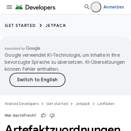
Anmelden
GET STARTED
JETPACK
Google verwendet KI-Technologie, um Inhalte in Ihre
bevorzugte Sprache zu übersetzen. KI-Übersetzungen
können Fehler enthalten.
Android Developers
Get started
Jetpack
Leitfäden
War das hilfreich?
Artefaktzuordnungen