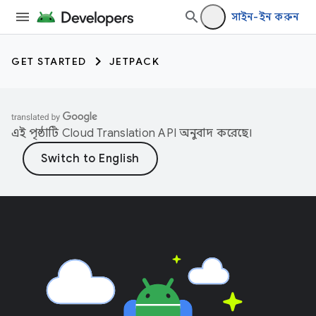
সাইন-ইন করুন
GET STARTED
JETPACK
এই পৃষ্ঠাটি
Cloud Translation API
অনুবাদ করেছে।