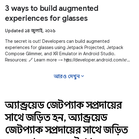
3 ways to build augmented
experiences for glasses
Updated ১৪ জুলাই, ২০২৬
The secret is out! Developers can build augmented
experiences for glasses using Jetpack Projected, Jetpack
Compose Glimmer, and XR Emulator in Android Studio.
Resources: 🔗 Learn more → https://developer.android.com/xr
Subscribe to Android Developers
expand_more
আরও দেখুন
অ্যান্ড্রয়েড জেটপ্যাক সম্প্রদায়ের
সাথে জড়িত হন, অ্যান্ড্রয়েড
জেটপ্যাক সম্প্রদায়ের সাথে জড়িত