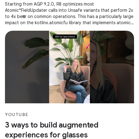
Starting from AGP 9.2.0, R8 optimizes most
Atomic*FieldUpdater calls into Unsafe variants that perform 2x
to 4x better on common operations. This has a particularly large
impact on the kotlinx.atomicfu library that implements atomics
for
YOUTUBE
3 ways to build augmented
experiences for glasses