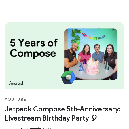
,
YOUTUBE
Jetpack Compose 5th-Anniversary:
Livestream Birthday Party 🎈