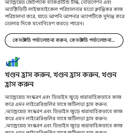
অ্যান্ড্রয়েড জেটপ্যাক ব্যাকগ্রাউন্ড টাস্ক, নেভিগেশন এবং
অ্যাক্টিভিটি লাইফসাইকেল পরিচালনার মতো ক্লান্তিকর কাজ
পরিচালনা করে, যাতে আপনি আপনার অ্যাপটিকে দুর্দান্ত করে
তোলার দিকে মনোনিবেশ করতে পারেন।
কেস স্টাডি পর্যালোচনা করুন, কেস স্টাডি পর্যালোচনা করুন, কেস স্টাডি পর্যালোচনা করুন
খণ্ডন হ্রাস করুন, খণ্ডন হ্রাস করুন, খণ্ডন
হ্রাস করুন
অ্যান্ড্রয়েড সংস্করণ এবং ডিভাইস জুড়ে ধারাবাহিকভাবে কাজ
করে এমন লাইব্রেরিগুলির সাথে জটিলতা হ্রাস করুন৷
,অ্যান্ড্রয়েড সংস্করণ এবং ডিভাইস জুড়ে ধারাবাহিকভাবে কাজ
করে এমন লাইব্রেরিগুলির সাথে জটিলতা হ্রাস করুন৷
,অ্যান্ড্রয়েড সংস্করণ এবং ডিভাইস জুড়ে ধারাবাহিকভাবে কাজ
করে এমন লাইব্রেরিগুলির সাথে জটিলতা হ্রাস করুন৷