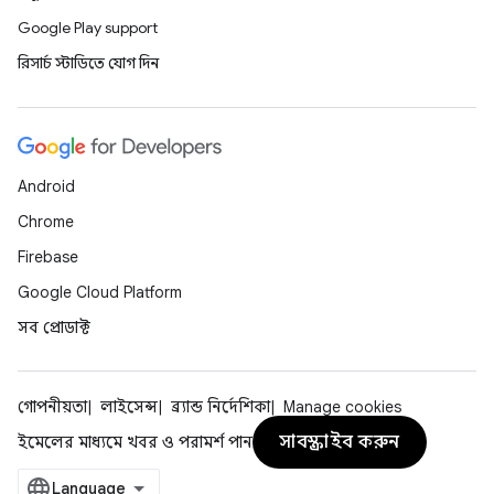
Google Play support
রিসার্চ স্টাডিতে যোগ দিন
Android
Chrome
Firebase
Google Cloud Platform
সব প্রোডাক্ট
গোপনীয়তা
লাইসেন্স
ব্র্যান্ড নির্দেশিকা
Manage cookies
সাবস্ক্রাইব করুন
ইমেলের মাধ্যমে খবর ও পরামর্শ পান