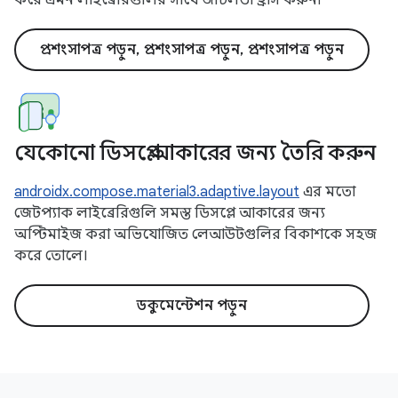
প্রশংসাপত্র পড়ুন, প্রশংসাপত্র পড়ুন, প্রশংসাপত্র পড়ুন
যেকোনো ডিসপ্লে আকারের জন্য তৈরি করুন
androidx.compose.material3.adaptive.layout
এর মতো
জেটপ্যাক লাইব্রেরিগুলি সমস্ত ডিসপ্লে আকারের জন্য
অপ্টিমাইজ করা অভিযোজিত লেআউটগুলির বিকাশকে সহজ
করে তোলে।
ডকুমেন্টেশন পড়ুন