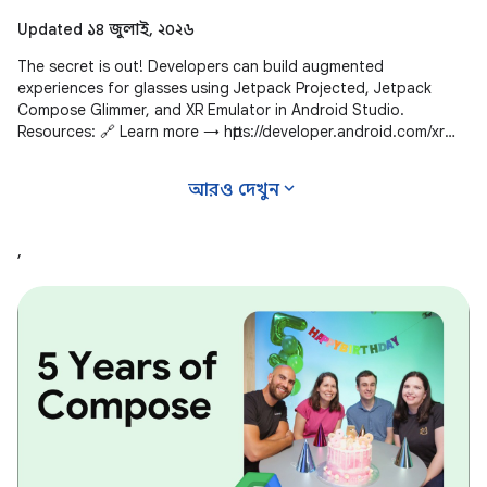
Updated ১৪ জুলাই, ২০২৬
The secret is out! Developers can build augmented
experiences for glasses using Jetpack Projected, Jetpack
Compose Glimmer, and XR Emulator in Android Studio.
Resources: 🔗 Learn more → https://developer.android.com/xr
Subscribe to Android Developers
expand_more
আরও দেখুন
,