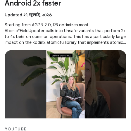
Android 2x faster
Updated ২৭ জুলাই, ২০২৬
Starting from AGP 9.2.0, R8 optimizes most
Atomic*FieldUpdater calls into Unsafe variants that perform 2x
to 4x better on common operations. This has a particularly large
impact on the kotlinx.atomicfu library that implements atomics
for
YOUTUBE