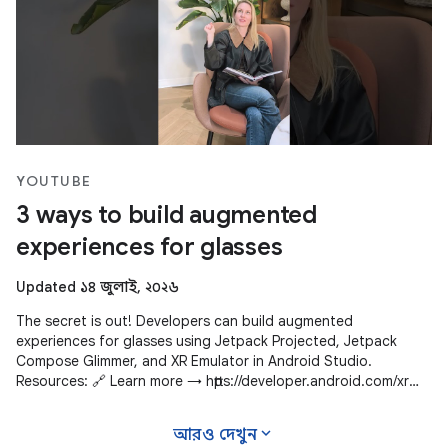
YOUTUBE
3 ways to build augmented
experiences for glasses
Updated ১৪ জুলাই, ২০২৬
The secret is out! Developers can build augmented
experiences for glasses using Jetpack Projected, Jetpack
Compose Glimmer, and XR Emulator in Android Studio.
Resources: 🔗 Learn more → https://developer.android.com/xr
Subscribe to Android Developers
expand_more
আরও দেখুন