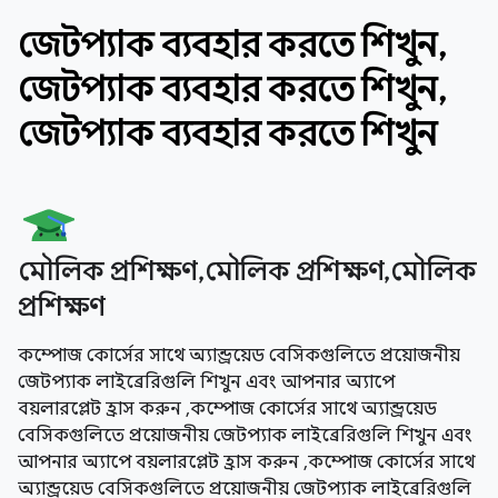
জেটপ্যাক ব্যবহার করতে শিখুন,
জেটপ্যাক ব্যবহার করতে শিখুন,
জেটপ্যাক ব্যবহার করতে শিখুন
মৌলিক প্রশিক্ষণ,মৌলিক প্রশিক্ষণ,মৌলিক
প্রশিক্ষণ
কম্পোজ কোর্সের সাথে অ্যান্ড্রয়েড বেসিকগুলিতে প্রয়োজনীয়
জেটপ্যাক লাইব্রেরিগুলি শিখুন এবং আপনার অ্যাপে
বয়লারপ্লেট হ্রাস করুন ,কম্পোজ কোর্সের সাথে অ্যান্ড্রয়েড
বেসিকগুলিতে প্রয়োজনীয় জেটপ্যাক লাইব্রেরিগুলি শিখুন এবং
আপনার অ্যাপে বয়লারপ্লেট হ্রাস করুন ,কম্পোজ কোর্সের সাথে
অ্যান্ড্রয়েড বেসিকগুলিতে প্রয়োজনীয় জেটপ্যাক লাইব্রেরিগুলি