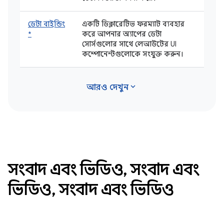
ডেটা বাইন্ডিং
একটি ডিক্লারেটিভ ফরম্যাট ব্যবহার
*
করে আপনার অ্যাপের ডেটা
সোর্সগুলোর সাথে লেআউটের UI
কম্পোনেন্টগুলোকে সংযুক্ত করুন।
expand_more
আরও দেখুন
সংবাদ এবং ভিডিও, সংবাদ এবং
ভিডিও, সংবাদ এবং ভিডিও