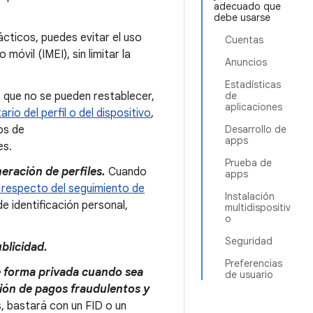
adecuado que
debe usarse
cticos, puedes evitar el uso
Cuentas
óvil (IMEI), sin limitar la
Anuncios
Estadísticas
s que no se pueden restablecer,
de
aplicaciones
ario del perfil o del dispositivo
,
os de
Desarrollo de
apps
es.
Prueba de
eración de perfiles.
Cuando
apps
s respecto del seguimiento de
Instalación
de identificación personal,
multidispositiv
o
Seguridad
blicidad.
Preferencias
e forma privada cuando sea
de usuario
ción de pagos fraudulentos y
, bastará con un FID o un