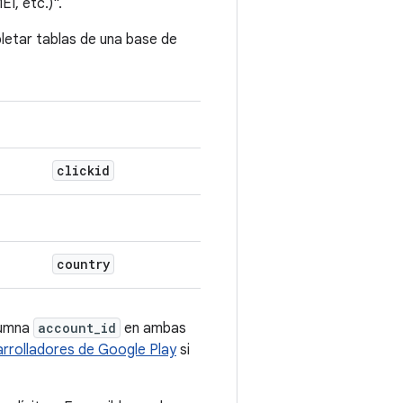
I, etc.)".
etar tablas de una base de
clickid
country
olumna
account_id
en ambas
arrolladores de Google Play
si