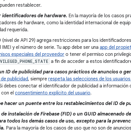
 pueden restablecer.
r identificadores de hardware.
En la mayoría de los casos prá
icadores de hardware, como la identidad internacional de equipo m
dad requerida.
 (nivel de API 29) agrega restricciones para los identificadore
el IMEI y el número de serie. Tu app debe ser una
app del propiet
isos especiales del proveedor
o tener el permiso con privilegi
IVILEGED_PHONE_STATE
a fin de acceder a estos identificador
un ID de publicidad para casos prácticos de anuncios o gen
 de publicidad
, siempre
respeta las selecciones de los usuario
 Si debes conectar el identificador de publicidad a información 
 con el
consentimiento explícito del usuario
.
e hacer un puente entre los restablecimientos del ID de pu
 de instalación de Firebase (FID) o un GUID almacenado d
ara todos los demás casos de uso, excepto para la preven
ía.
Para la mayoría de los casos de uso que no son de anuncios