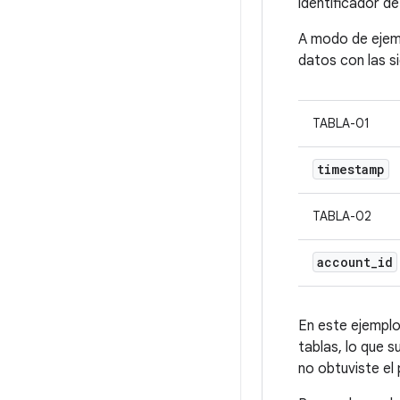
identificador de
A modo de ejem
datos con las s
TABLA-01
timestamp
TABLA-02
account
_
id
En este ejemplo
tablas, lo que s
no obtuviste el