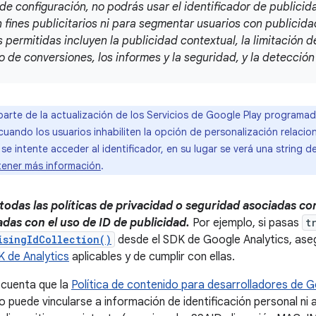
e configuración, no podrás usar el identificador de publicida
 fines publicitarios ni para segmentar usuarios con publicid
 permitidas incluyen la publicidad contextual, la limitación d
 de conversiones, los informes y la seguridad, y la detección
rte de la actualización de los Servicios de Google Play programada
cuando los usuarios inhabiliten la opción de personalización relacio
e intente acceder al identificador, en su lugar se verá una string d
tener más información
.
todas las políticas de privacidad o seguridad asociadas co
adas con el uso de ID de publicidad.
Por ejemplo, si pasas
t
isingIdCollection()
desde el SDK de Google Analytics, aseg
K de Analytics
aplicables y de cumplir con ellas.
 cuenta que la
Política de contenido para desarrolladores de G
o puede vincularse a información de identificación personal ni