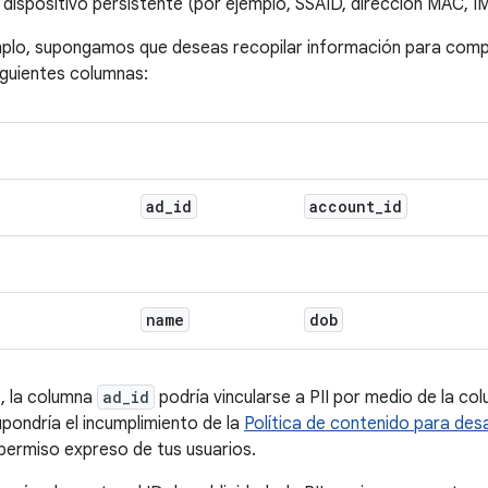
 dispositivo persistente (por ejemplo, SSAID, dirección MAC, IME
plo, supongamos que deseas recopilar información para compl
iguientes columnas:
ad
_
id
account
_
id
name
dob
, la columna
ad_id
podría vincularse a PII por medio de la c
upondría el incumplimiento de la
Política de contenido para des
 permiso expreso de tus usuarios.