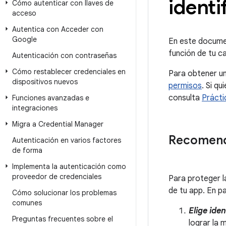
identi
Cómo autenticar con llaves de
acceso
Autentica con Acceder con
Google
En este documen
función de tu c
Autenticación con contraseñas
Cómo restablecer credenciales en
Para obtener un
dispositivos nuevos
permisos
. Si q
consulta
Prácti
Funciones avanzadas e
integraciones
Migra a Credential Manager
Recomenda
Autenticación en varios factores
de forma
Implementa la autenticación como
proveedor de credenciales
Para proteger la
de tu app. En p
Cómo solucionar los problemas
comunes
Elige ide
Preguntas frecuentes sobre el
lograr la 