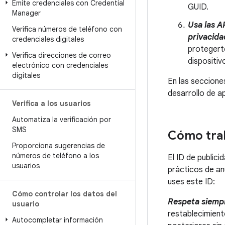
Emite credenciales con Credential
GUID.
Manager
Usa las A
Verifica números de teléfono con
privacida
credenciales digitales
protegerte
Verifica direcciones de correo
dispositiv
electrónico con credenciales
digitales
En las seccione
desarrollo de a
Verifica a los usuarios
Automatiza la verificación por
SMS
Cómo trab
Proporciona sugerencias de
números de teléfono a los
El ID de public
usuarios
prácticos de an
uses este ID:
Cómo controlar los datos del
Respeta siempr
usuario
restablecimiento
Autocompletar información