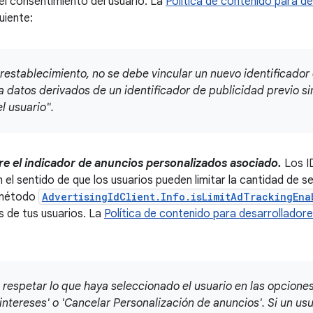
 el consentimiento del usuario. La
Política de contenido para d
uiente:
restablecimiento, no se debe vincular un nuevo identificador
 a datos derivados de un identificador de publicidad previo s
el usuario".
e el indicador de anuncios personalizados asociado.
Los ID
 el sentido de que los usuarios pueden limitar la cantidad de s
 método
AdvertisingIdClient.Info.isLimitAdTrackingEna
s de tus usuarios. La
Política de contenido para desarrollador
respetar lo que haya seleccionado el usuario en las opciones 
ntereses' o 'Cancelar Personalización de anuncios'. Si un usu