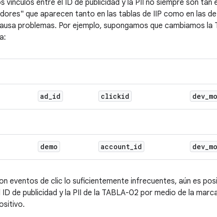
 vínculos entre el ID de publicidad y la PII no siempre son tan 
cadores" que aparecen tanto en las tablas de IIP como en las d
l causa problemas. Por ejemplo, supongamos que cambiamos la
a:
ad
_
id
clickid
dev
_
m
demo
account
_
id
dev
_
m
on eventos de clic lo suficientemente infrecuentes, aún es posi
 ID de publicidad y la PII de la TABLA-02 por medio de la marc
ositivo.