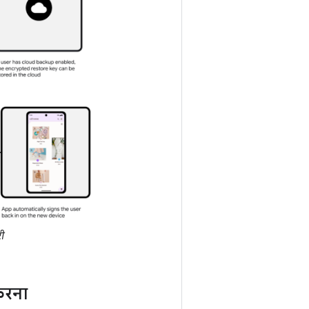
री
 करना