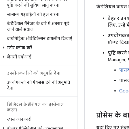
पुष्टि करने की सुविधा लागू करना
क्रेडेंशियल वापस ल
सामान्य गड़बड़ियों को हल करना
बेहतर उपय
क्रेडेंशियल मैनेजर के बारे में अक्सर पूछे
लिए, उन्हें
जाने वाले सवाल
उपयोगकर्त
बायोमेट्रिक ऑथेंटिकेशन डायलॉग दिखाएं
प्रॉम्प्ट द
स्टोर ब्लॉक करें
पुष्टि करन
लेगसी एपीआई
Manager, प
पास
उपयोगकर्ताओं को अनुमति देना
पासवर
उपयोगकर्ता को ऐक्सेस देने की अनुमति
देना
Goog
डिजिटल क्रेडेंशियल का इस्तेमाल
करना
प्रोसेस के ब
खास जानकारी
यहां दिए गए सेक्श
होल्डर ऐप्लिकेशन को Credential