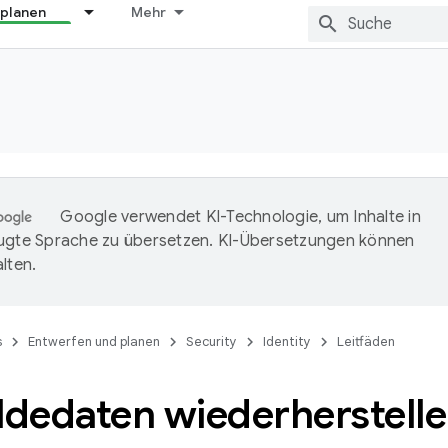
 planen
Mehr
Google verwendet KI-Technologie, um Inhalte in
ugte Sprache zu übersetzen. KI-Übersetzungen können
lten.
s
Entwerfen und planen
Security
Identity
Leitfäden
dedaten wiederherstell