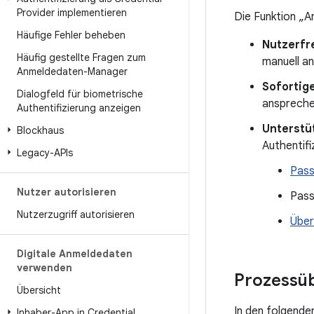
Provider implementieren
Die Funktion „A
Häufige Fehler beheben
Nutzerfr
Häufig gestellte Fragen zum
manuell a
Anmeldedaten-Manager
Sofortige
Dialogfeld für biometrische
anspreche
Authentifizierung anzeigen
Unterstü
Blockhaus
Authentifi
Legacy-APIs
Pass
Nutzer autorisieren
Pass
Nutzerzugriff autorisieren
Über
Digitale Anmeldedaten
verwenden
Prozessüb
Übersicht
In den folgende
Inhaber-App in Credential