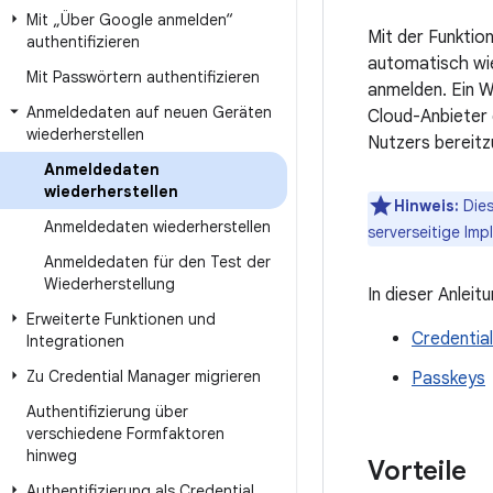
Mit „Über Google anmelden“
Mit der Funktio
authentifizieren
automatisch wie
Mit Passwörtern authentifizieren
anmelden. Ein W
Anmeldedaten auf neuen Geräten
Cloud-Anbieter 
wiederherstellen
Nutzers bereitzu
Anmeldedaten
wiederherstellen
Hinweis:
Dies
Anmeldedaten wiederherstellen
serverseitige Imp
Anmeldedaten für den Test der
Wiederherstellung
In dieser Anlei
Erweiterte Funktionen und
Credentia
Integrationen
Zu Credential Manager migrieren
Passkeys
Authentifizierung über
verschiedene Formfaktoren
hinweg
Vorteile
Authentifizierung als Credential