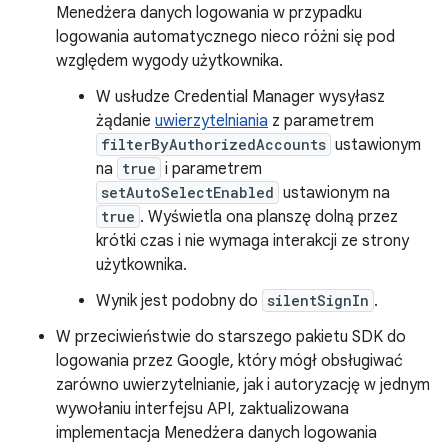
Menedżera danych logowania w przypadku
logowania automatycznego nieco różni się pod
względem wygody użytkownika.
W usłudze Credential Manager wysyłasz
żądanie
uwierzytelniania
z parametrem
filterByAuthorizedAccounts
ustawionym
na
true
i parametrem
setAutoSelectEnabled
ustawionym na
true
. Wyświetla ona planszę dolną przez
krótki czas i nie wymaga interakcji ze strony
użytkownika.
Wynik jest podobny do
silentSignIn
.
W przeciwieństwie do starszego pakietu SDK do
logowania przez Google, który mógł obsługiwać
zarówno uwierzytelnianie, jak i autoryzację w jednym
wywołaniu interfejsu API, zaktualizowana
implementacja Menedżera danych logowania