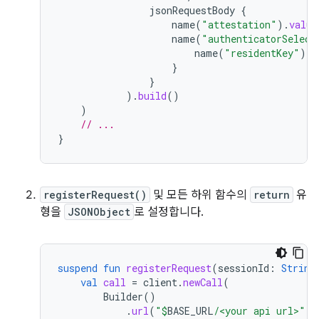
jsonRequestBody
{
name
(
"attestation"
).
value
name
(
"authenticatorSelect
name
(
"residentKey"
).
v
}
}
).
build
()
)
// ...
}
registerRequest()
및 모든 하위 함수의
return
유
형을
JSONObject
로 설정합니다.
suspend
fun
registerRequest
(
sessionId
:
String
val
call
=
client
.
newCall
(
Builder
()
.
url
(
"
$
BASE_URL
/<your api url>"
)