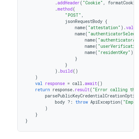
.
addHeader
(
"Cookie"
,
formatCookie
.
method
(
"POST"
,
jsonRequestBody
{
name
(
"attestation"
).
value
name
(
"authenticatorSelect
name
(
"authenticatorAt
name
(
"userVerificatio
name
(
"residentKey"
).
v
}
}
).
build
()
)
val
response
=
call
.
await
()
return
response
.
result
(
"Error calling the
parsePublicKeyCredentialCreationOptio
body
?:
throw
ApiException
(
"Empty
)
}
}