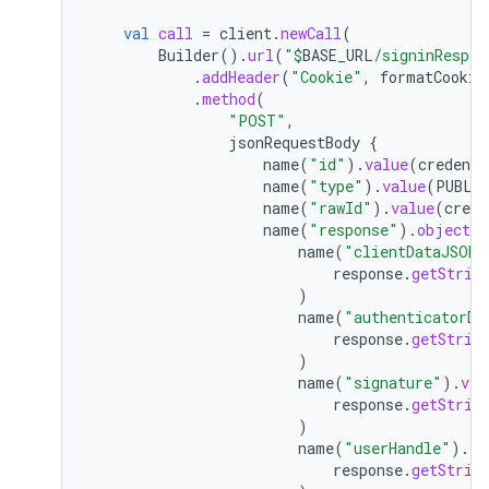
val
call
=
client
.
newCall
(
Builder
().
url
(
"
$
BASE_URL
/signinRespon
.
addHeader
(
"Cookie"
,
formatCookie
.
method
(
"POST"
,
jsonRequestBody
{
name
(
"id"
).
value
(
credenti
name
(
"type"
).
value
(
PUBLI
name
(
"rawId"
).
value
(
crede
name
(
"response"
).
objectVa
name
(
"clientDataJSON"
response
.
getStrin
)
name
(
"authenticatorDa
response
.
getStrin
)
name
(
"signature"
).
val
response
.
getStrin
)
name
(
"userHandle"
).
va
response
.
getStrin