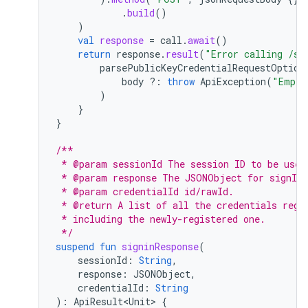
.
build
()
)
val
response
=
call
.
await
()
return
response
.
result
(
"Error calling /si
parsePublicKeyCredentialRequestOption
body
?:
throw
ApiException
(
"Empty
)
}
}
/**
 * @param sessionId The session ID to be used
 * @param response The JSONObject for signInR
 * @param credentialId id/rawId.
 * @return A list of all the credentials regi
 * including the newly-registered one.
 */
suspend
fun
signinResponse
(
sessionId
:
String
,
response
:
JSONObject
,
credentialId
:
String
):
ApiResult<Unit>
{