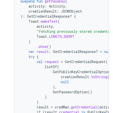
suspend
fun
getPasskey
(
activity
:
Activity
,
creationResult
:
JSONObject
):
GetCredentialResponse? 
{
Toast
.
makeText
(
activity
,
"Fetching previously stored credentia
Toast
.
LENGTH_SHORT
)
.
show
()
var
result
:
GetCredentialResponse? 
=
null
try
{
val
request
=
GetCredentialRequest
(
listOf
(
GetPublicKeyCredentialOption
(
creationResult
.
toString
()
null
),
GetPasswordOption
()
)
)
result
=
credMan
.
getCredential
(
activi
if
(
result
.
credential
is
PublicKeyCre