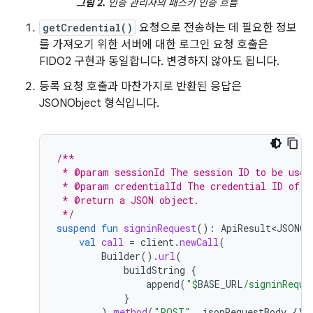
그림 2.
인증 관리자의 패스키 인증 흐름
getCredential()
요청으로 전송하는 데 필요한 정보
를 가져오기 위한 서버에 대한 로그인 요청 호출은
FIDO2 구현과 동일합니다. 변경하지 않아도 됩니다.
등록 요청 호출과 마찬가지로 반환된 응답은
JSONObject 형식입니다.
/**
 * @param sessionId The session ID to be used
 * @param credentialId The credential ID of t
 * @return a JSON object.
 */
suspend
fun
signinRequest
():
ApiResult<JSONOb
val
call
=
client
.
newCall
(
Builder
().
url
(
buildString
{
append
(
"
$
BASE_URL
/signinReque
}
).
method
(
"POST"
,
jsonRequestBody
{})