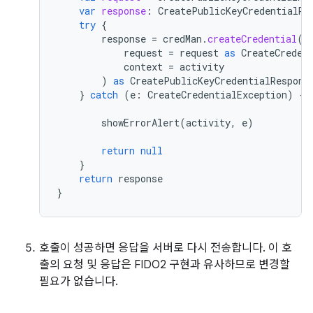
var
response
:
CreatePublicKeyCredentialRe
try
{
response
=
credMan
.
createCredential
(
request
=
request
as
CreateCreden
context
=
activity
)
as
CreatePublicKeyCredentialRespons
}
catch
(
e
:
CreateCredentialException
)
{
showErrorAlert
(
activity
,
e
)
return
null
}
return
response
}
호출이 성공하면 응답을 서버로 다시 전송합니다. 이 호
출의 요청 및 응답은 FIDO2 구현과 유사하므로 변경할
필요가 없습니다.