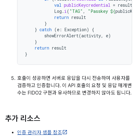
val
publicKeycredential
=
result
.
Log
.
i
(
"TAG"
,
"Passkey 
${
publicKe
return
result
}
}
catch
(
e
:
Exception
)
{
showErrorAlert
(
activity
,
e
)
}
return
result
}
호출이 성공하면 서버로 응답을 다시 전송하여 사용자를
검증하고 인증합니다. 이 API 호출의 요청 및 응답 매개변
수는 FIDO2 구현과 유사하므로 변경하지 않아도 됩니다.
추가 리소스
인증 관리자 샘플 참조