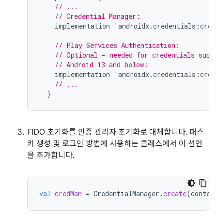
// ...
// Credential Manager:
implementation
'
androidx
.
credentials
:
cred
// Play Services Authentication:
// Optional - needed for credentials supp
// Android 13 and below:
implementation
'
androidx
.
credentials
:
cred
// ...
}
FIDO 초기화를 인증 관리자 초기화로 대체합니다. 패스
키 생성 및 로그인 방법에 사용하는 클래스에서 이 선언
을 추가합니다.
val
credMan
=
CredentialManager
.
create
(
contex