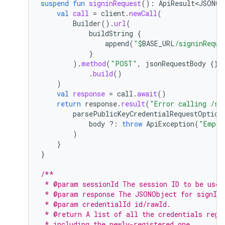
suspend
fun
signinRequest
():
ApiResult<JSONOb
val
call
=
client
.
newCall
(
Builder
().
url
(
buildString
{
append
(
"
$
BASE_URL
/signinReque
}
).
method
(
"POST"
,
jsonRequestBody
{})
.
build
()
)
val
response
=
call
.
await
()
return
response
.
result
(
"Error calling /si
parsePublicKeyCredentialRequestOption
body
?:
throw
ApiException
(
"Empty
)
}
}
/**
 * @param sessionId The session ID to be used
 * @param response The JSONObject for signInR
 * @param credentialId id/rawId.
 * @return A list of all the credentials regi
 * including the newly-registered one.