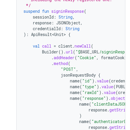
 */
suspend
fun
signinResponse
(
sessionId
:
String
,
response
:
JSONObject
,
credentialId
:
String
):
ApiResult<Unit>
{
val
call
=
client
.
newCall
(
Builder
().
url
(
"
$
BASE_URL
/signinRespon
.
addHeader
(
"Cookie"
,
formatCookie
.
method
(
"POST"
,
jsonRequestBody
{
name
(
"id"
).
value
(
credenti
name
(
"type"
).
value
(
PUBLI
name
(
"rawId"
).
value
(
crede
name
(
"response"
).
objectVa
name
(
"clientDataJSON"
response
.
getStrin
)
name
(
"authenticatorDa
response
.
getStrin