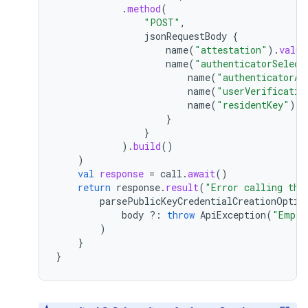
.
method
(
"POST"
,
jsonRequestBody
{
name
(
"attestation"
).
value
name
(
"authenticatorSelect
name
(
"authenticatorAt
name
(
"userVerificatio
name
(
"residentKey"
).
v
}
}
).
build
()
)
val
response
=
call
.
await
()
return
response
.
result
(
"Error calling the
parsePublicKeyCredentialCreationOptio
body
?:
throw
ApiException
(
"Empty
)
}
}