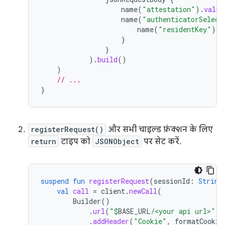
name
(
"attestation"
).
value
name
(
"authenticatorSelect
name
(
"residentKey"
).
v
}
}
).
build
()
)
// ...
}
registerRequest()
और सभी चाइल्ड फ़ंक्शन के लिए
return
टाइप को
JSONObject
पर सेट करें.
suspend
fun
registerRequest
(
sessionId
:
String
val
call
=
client
.
newCall
(
Builder
()
.
url
(
"
$
BASE_URL
/<your api url>"
)
.
addHeader
(
"Cookie"
,
formatCookie