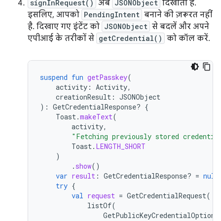
signInRequest()
अब
JSONObject
दिखाता है.
इसलिए, आपको
PendingIntent
बनाने की ज़रूरत नहीं
है. दिखाए गए इंटेंट को
JSONObject
से बदलें और अपने
एपीआई के तरीकों से
getCredential()
को कॉल करें.
suspend
fun
getPasskey
(
activity
:
Activity
,
creationResult
:
JSONObject
):
GetCredentialResponse? 
{
Toast
.
makeText
(
activity
,
"Fetching previously stored credentia
Toast
.
LENGTH_SHORT
)
.
show
()
var
result
:
GetCredentialResponse? 
=
null
try
{
val
request
=
GetCredentialRequest
(
listOf
(
GetPublicKeyCredentialOption
(