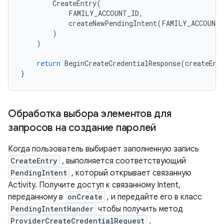
CreateEntry
(
FAMILY_ACCOUNT_ID
,
createNewPendingIntent
(
FAMILY_ACCOUNT_
)
)
return
BeginCreateCredentialResponse
(
createEnt
}
Обработка выбора элементов для
запросов на создание паролей
Когда пользователь выбирает заполненную запись
CreateEntry
, выполняется соответствующий
PendingIntent
, который открывает связанную
Activity. Получите доступ к связанному Intent,
переданному в
onCreate
, и передайте его в класс
PendingIntentHander
чтобы получить метод
ProviderCreateCredentialRequest
.