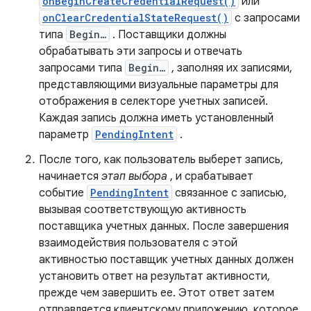
onBeginCreateCredentialRequest()
или
onClearCredentialStateRequest()
с запросами
типа
Begin…
. Поставщики должны
обрабатывать эти запросы и отвечать
запросами типа
Begin…
, заполняя их записями,
представляющими визуальные параметры для
отображения в селекторе учетных записей.
Каждая запись должна иметь установленный
параметр
PendingIntent
.
После того, как пользователь выберет запись,
начинается
этап выбора
, и срабатывает
событие
PendingIntent
связанное с записью,
вызывая соответствующую активность
поставщика учетных данных. После завершения
взаимодействия пользователя с этой
активностью поставщик учетных данных должен
установить ответ на результат активности,
прежде чем завершить ее. Этот ответ затем
отправляется клиентскому приложению, которое