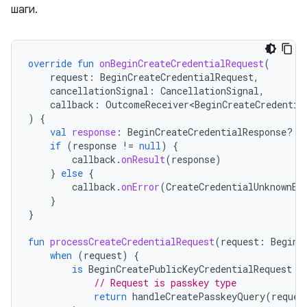
шаги.
override
fun
onBeginCreateCredentialRequest
(
request
:
BeginCreateCredentialRequest
,
cancellationSignal
:
CancellationSignal
,
callback
:
OutcomeReceiver<BeginCreateCredentia
)
{
val
response
:
BeginCreateCredentialResponse? 
=
if
(
response
!=
null
)
{
callback
.
onResult
(
response
)
}
else
{
callback
.
onError
(
CreateCredentialUnknownEx
}
}
fun
processCreateCredentialRequest
(
request
:
BeginC
when
(
request
)
{
is
BeginCreatePublicKeyCredentialRequest
-
// Request is passkey type
return
handleCreatePasskeyQuery
(
reques