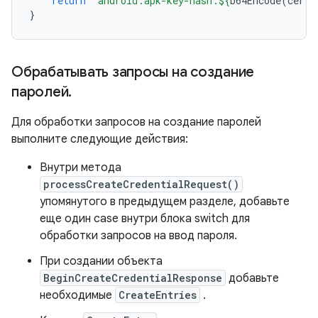
return
"android:apk-key-hash:
${
b64Encode
(
certH
}
Обрабатывать запросы на создание
паролей
.
Для обработки запросов на создание паролей
выполните следующие действия:
Внутри метода
processCreateCredentialRequest()
упомянутого в предыдущем разделе, добавьте
еще один case внутри блока switch для
обработки запросов на ввод пароля.
При создании объекта
BeginCreateCredentialResponse
добавьте
необходимые
CreateEntries
.