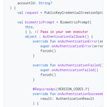
accountId
:
String?
)
{
val
request
=
PublicKeyCredentialCreationOptio
val
biometricPrompt
=
BiometricPrompt
(
this
,
{
},
// Pass in your own executor
object
:
AuthenticationCallback
()
{
override
fun
onAuthenticationError
(
err
super
.
onAuthenticationError
(
errorC
finish
()
}
override
fun
onAuthenticationFailed
()
super
.
onAuthenticationFailed
()
finish
()
}
@RequiresApi
(
VERSION_CODES
.
P
)
override
fun
onAuthenticationSucceeded
result
:
AuthenticationResult
)
{