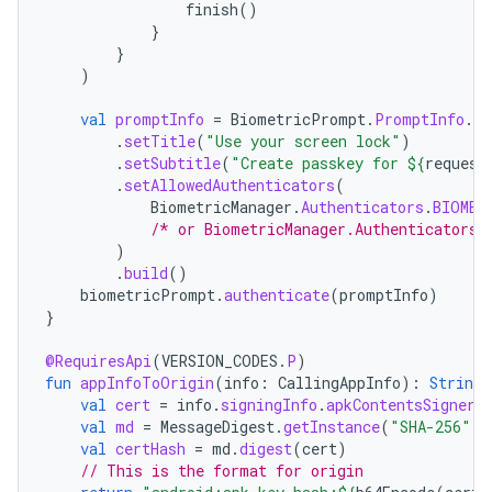
finish
()
}
}
)
val
promptInfo
=
BiometricPrompt
.
PromptInfo
.
Bu
.
setTitle
(
"Use your screen lock"
)
.
setSubtitle
(
"Create passkey for 
${
request
.
setAllowedAuthenticators
(
BiometricManager
.
Authenticators
.
BIOMET
/* or BiometricManager.Authenticators.
)
.
build
()
biometricPrompt
.
authenticate
(
promptInfo
)
}
@RequiresApi
(
VERSION_CODES
.
P
)
fun
appInfoToOrigin
(
info
:
CallingAppInfo
):
String
val
cert
=
info
.
signingInfo
.
apkContentsSigners
val
md
=
MessageDigest
.
getInstance
(
"SHA-256"
)
val
certHash
=
md
.
digest
(
cert
)
// This is the format for origin