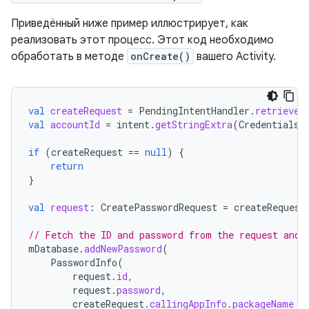
Приведённый ниже пример иллюстрирует, как
реализовать этот процесс. Этот код необходимо
обработать в методе
onCreate()
вашего Activity.
val
createRequest
=
PendingIntentHandler
.
retrieveP
val
accountId
=
intent
.
getStringExtra
(
CredentialsR
if
(
createRequest
==
null
)
{
return
}
val
request
:
CreatePasswordRequest
=
createRequest
// Fetch the ID and password from the request and 
mDatabase
.
addNewPassword
(
PasswordInfo
(
request
.
id
,
request
.
password
,
createRequest
.
callingAppInfo
.
packageName