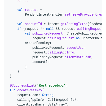
// ...
val
request
=
PendingIntentHandler
.
retrieveProviderCreat
val
accountId
=
intent
.
getStringExtra
(
Credenti
if
(
request
!=
null
 && 
request
.
callingRequest
val
publicKeyRequest
:
CreatePublicKeyCrede
request
.
callingRequest
as
CreatePublic
createPasskey
(
publicKeyRequest
.
requestJson
,
request
.
callingAppInfo
,
publicKeyRequest
.
clientDataHash
,
accountId
)
}
}
@SuppressLint
(
"RestrictedApi"
)
fun
createPasskey
(
requestJson
:
String
,
callingAppInfo
:
CallingAppInfo?,
clientDataHash
:
ByteArray?,