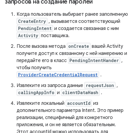
запросов на создание паролей
Когда пользователь выбирает ранее заполненную
CreateEntry
, вызывается соответствующий
PendingIntent
и создается связанная с ним
Activity
поставщика.
После вызова метода
onCreate
вашей Activity
получите доступ к связанному с ней намерению и
передайте его в класс
PendingIntentHander
,
чтобы получить
ProviderCreateCredentialRequest
.
Извлеките из запроса данные
requestJson
,
callingAppInfo
и
clientDataHash
.
Извлеките локальный
accountId
из
дополнительного параметра Intent. Это пример
реализации, специфичный для конкретного
приложения, и он не является обязательным.
Этот accountId можно использовать для