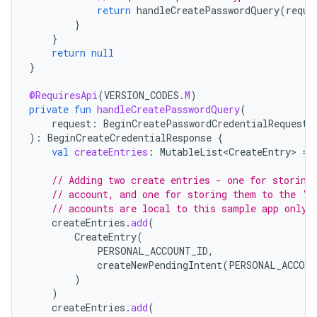
return
handleCreatePasswordQuery
(
reque
}
}
return
null
}
@RequiresApi
(
VERSION_CODES
.
M
)
private
fun
handleCreatePasswordQuery
(
request
:
BeginCreatePasswordCredentialRequest
):
BeginCreateCredentialResponse
{
val
createEntries
:
MutableList<CreateEntry>
=
// Adding two create entries - one for storing
// account, and one for storing them to the 'F
// accounts are local to this sample app only.
createEntries
.
add
(
CreateEntry
(
PERSONAL_ACCOUNT_ID
,
createNewPendingIntent
(
PERSONAL_ACCOUN
)
)
createEntries
.
add
(