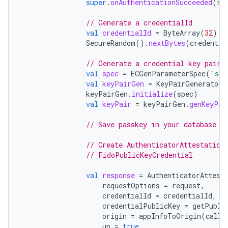
super
.
onAuthenticationSucceeded
(
re
// Generate a credentialId
val
credentialId
=
ByteArray
(
32
)
SecureRandom
().
nextBytes
(
credentia
// Generate a credential key pair
val
spec
=
ECGenParameterSpec
(
"sec
val
keyPairGen
=
KeyPairGenerator
.
keyPairGen
.
initialize
(
spec
)
val
keyPair
=
keyPairGen
.
genKeyPai
// Save passkey in your database a
// Create AuthenticatorAttestation
// FidoPublicKeyCredential
val
response
=
AuthenticatorAttest
requestOptions
=
request
,
credentialId
=
credentialId
,
credentialPublicKey
=
getPubli
origin
=
appInfoToOrigin
(
calli
up
=
true
,