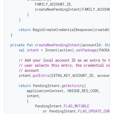
FAMILY_ACCOUNT_ID
,
createNewPendingIntent
(
FAMILY_ACCOUNT_
)
)
return
BeginCreateCredentialResponse
(
createEnt
}
private
fun
createNewPendingIntent
(
accountId
:
Stri
val
intent
=
Intent
(
action
).
setPackage
(
PACKAGE
// Add your local account ID as an extra to th
// user selects this entry, the credential can
// account
intent
.
putExtra
(
EXTRA_KEY_ACCOUNT_ID
,
accountI
return
PendingIntent
.
getActivity
(
applicationContext
,
UNIQUE_REQ_CODE
,
intent
,
(
PendingIntent
.
FLAG_MUTABLE
or
PendingIntent
.
FLAG_UPDATE_CURRE