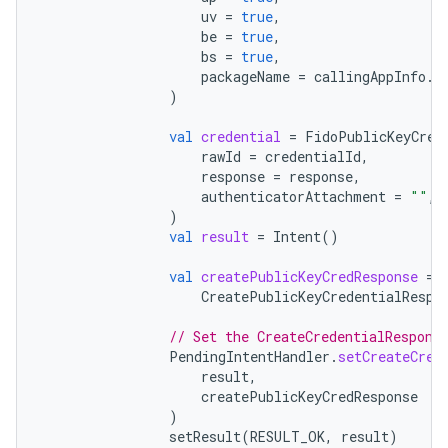
uv
=
true
,
be
=
true
,
bs
=
true
,
packageName
=
callingAppInfo
.
p
)
val
credential
=
FidoPublicKeyCred
rawId
=
credentialId
,
response
=
response
,
authenticatorAttachment
=
""
,
)
val
result
=
Intent
()
val
createPublicKeyCredResponse
=
CreatePublicKeyCredentialRespo
// Set the CreateCredentialRespons
PendingIntentHandler
.
setCreateCred
result
,
createPublicKeyCredResponse
)
setResult
(
RESULT_OK
,
result
)