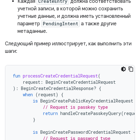
Каждая
CreateEntry
должна соответствовать
учетной записи, в которой можно сохранить
учетные данные, и должна иметь установленный
параметр
PendingIntent
а также другие
метаданные.
Следующий пример иллюстрирует, как выполнить эти
шаги:
fun
processCreateCredentialRequest
(
request
:
BeginCreateCredentialRequest
):
BeginCreateCredentialResponse? 
{
when
(
request
)
{
is
BeginCreatePublicKeyCredentialRequest
-
// Request is passkey type
return
handleCreatePasskeyQuery
(
reques
}
is
BeginCreatePasswordCredentialRequest
-
>
// Request is password type