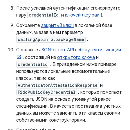
После успешной аутентификации сгенерируйте
пару
credentialId
и
ключей (key pair
).
Сохраните
закрытый ключ
в локальной базе
данных, указав в нем параметр
callingAppInfo.packageName
.
Создайте
JSON-ответ API веб-аутентификации
, состоящий из
открытого ключа
и
credentialId
. В приведенном ниже примере
используются локальные вспомогательные
классы, такие как
AuthenticatorAttestationResponse
и
FidoPublicKeyCredential
, которые помогают
создать JSON на основе упомянутой ранее
спецификации. В качестве поставщика учетных
данных вы можете заменить эти классы своими
собственными конструкторами.