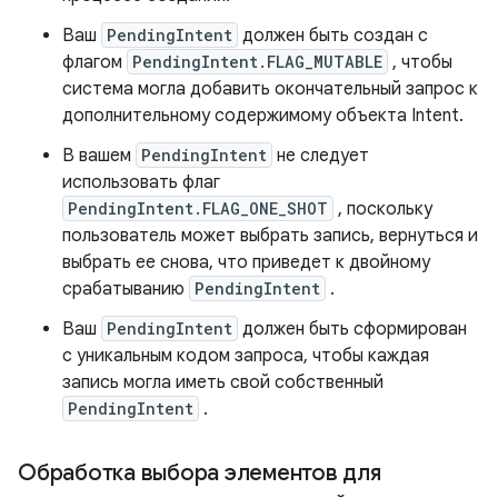
Ваш
PendingIntent
должен быть создан с
флагом
PendingIntent.FLAG_MUTABLE
, чтобы
система могла добавить окончательный запрос к
дополнительному содержимому объекта Intent.
В вашем
PendingIntent
не следует
использовать флаг
PendingIntent.FLAG_ONE_SHOT
, поскольку
пользователь может выбрать запись, вернуться и
выбрать ее снова, что приведет к двойному
срабатыванию
PendingIntent
.
Ваш
PendingIntent
должен быть сформирован
с уникальным кодом запроса, чтобы каждая
запись могла иметь свой собственный
PendingIntent
.
Обработка выбора элементов для