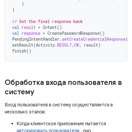
)
)
// Set the final response back
val
result
=
Intent
()
val
response
=
CreatePasswordResponse
()
PendingIntentHandler
.
setCreateCredentialResponse
(
r
setResult
(
Activity
.
RESULT_OK
,
result
)
finish
()
Обработка входа пользователя в
систему
Вход пользователя в систему осуществляется в
несколько этапов:
Когда клиентское приложение пытается
авторизовать пользователя
, оно