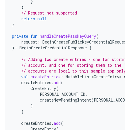
}
}
// Request not supported
return
null
}
private
fun
handleCreatePasskeyQuery
(
request
:
BeginCreatePublicKeyCredentialRequest
):
BeginCreateCredentialResponse
{
// Adding two create entries - one for storing
// account, and one for storing them to the 'F
// accounts are local to this sample app only.
val
createEntries
:
MutableList<CreateEntry>
=
createEntries
.
add
(
CreateEntry
(
PERSONAL_ACCOUNT_ID
,
createNewPendingIntent
(
PERSONAL_ACCOUN
)
)
createEntries
.
add
(
CreateEntry
(