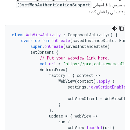
و سپس با فراخوانی
setWebAuthenticationSupport()
پشتیبانی را فعال کنید:
class
WebViewActivity
:
ComponentActivity
()
{
override
fun
onCreate
(
savedInstanceState
:
Bund
super
.
onCreate
(
savedInstanceState
)
setContent
{
// Put your webview link here.
val
url
=
"https://project-sesame-4262
AndroidView
(
factory
=
{
context
-
WebView
(
context
).
apply
{
settings
.
javaScriptEnabled
webViewClient
=
WebViewCli
}
},
update
=
{
webView
-
run
{
webView
.
loadUrl
(
url
)