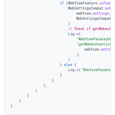
if
(
WebViewFeature
.
isFeatu
WebSettingsCompat
.
setW
webView
.
settings
,
WebSettingsCompat
.
)
// Check if getWebauth
Log
.
e
(
"WebViewPasskeyDem
"getWebAuthenticat
webView
.
settin
),
)
}
else
{
Log
.
e
(
"WebViewPasskeyD
}
}
},
)
}
}
}