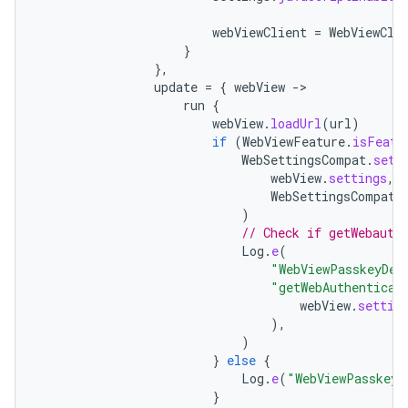
webViewClient
=
WebViewCli
}
},
update
=
{
webView
-
run
{
webView
.
loadUrl
(
url
)
if
(
WebViewFeature
.
isFeatu
WebSettingsCompat
.
setW
webView
.
settings
,
WebSettingsCompat
.
)
// Check if getWebauth
Log
.
e
(
"WebViewPasskeyDem
"getWebAuthenticat
webView
.
settin
),
)
}
else
{
Log
.
e
(
"WebViewPasskeyD
}