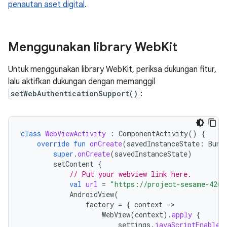
penautan aset digital
.
Menggunakan library Web
Kit
Untuk menggunakan library WebKit, periksa dukungan fitur,
lalu aktifkan dukungan dengan memanggil
setWebAuthenticationSupport()
:
class
WebViewActivity
:
ComponentActivity
()
{
override
fun
onCreate
(
savedInstanceState
:
Bund
super
.
onCreate
(
savedInstanceState
)
setContent
{
// Put your webview link here.
val
url
=
"https://project-sesame-4262
AndroidView
(
factory
=
{
context
-
WebView
(
context
).
apply
{
settings
.
javaScriptEnabled