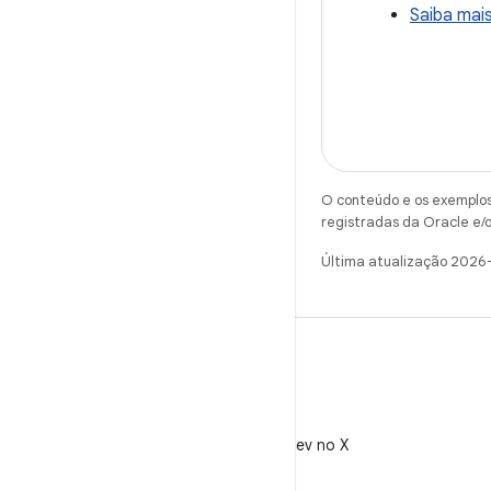
Saiba mai
O conteúdo e os exemplos 
registradas da Oracle e/o
Última atualização 2026
X
Siga @AndroidDev no X