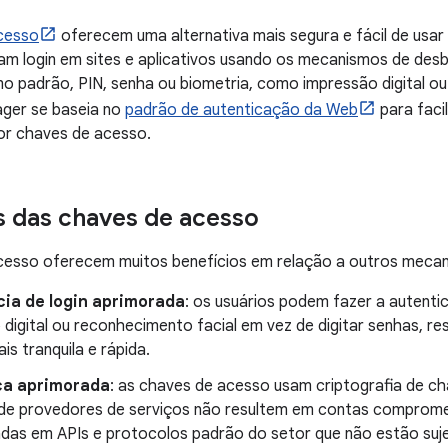
cesso
oferecem uma alternativa mais segura e fácil de usar
am login em sites e aplicativos usando os mecanismos de des
mo padrão, PIN, senha ou biometria, como impressão digital ou
ager se baseia no
padrão de autenticação da Web
para facil
or chaves de acesso.
s das chaves de acesso
cesso oferecem muitos benefícios em relação a outros mecan
cia de login aprimorada
: os usuários podem fazer a auten
digital ou reconhecimento facial em vez de digitar senhas, r
ais tranquila e rápida.
a aprimorada
: as chaves de acesso usam criptografia de ch
de provedores de serviços não resultem em contas comprome
das em APIs e protocolos padrão do setor que não estão sujei