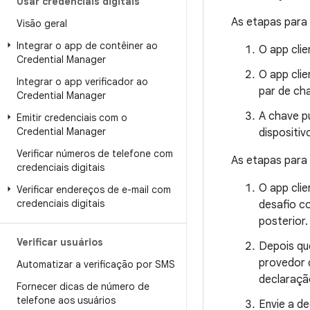
Usar credenciais digitais
As etapas para
Visão geral
Integrar o app de contêiner ao
O app clie
Credential Manager
O app cli
Integrar o app verificador ao
par de cha
Credential Manager
A chave p
Emitir credenciais com o
Credential Manager
dispositi
Verificar números de telefone com
As etapas para
credenciais digitais
O app clie
Verificar endereços de e-mail com
credenciais digitais
desafio c
posterior.
Verificar usuários
Depois qu
provedor 
Automatizar a verificação por SMS
declaraçã
Fornecer dicas de número de
telefone aos usuários
Envie a de