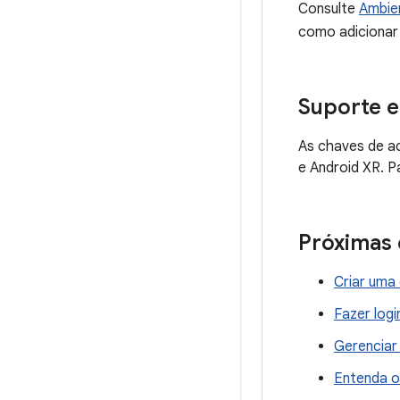
Consulte
Ambie
como adicionar
Suporte e
As chaves de a
e Android XR. P
Próximas 
Criar uma
Fazer log
Gerenciar
Entenda o