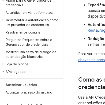
Migrar para o Gerenciador de
Experiên
credenciais
acesso em
Autenticar em vários formatos
dispositiv
Implementar a autenticação como
Autentic
um provedor de credenciais
Restauraç
Resolver erros comuns
Redução d
Perguntas frequentes sobre o
senhas, re
Gerenciador de credenciais
Mostrar uma caixa de diálogo de
Para ver exempl
autenticação biométrica
chaves de ace
Loja de blocos
APIs legadas
Como as 
Autorizar usuários
credencia
Autorizar o acesso do usuário
Use a API Cred
criar soluções