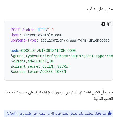
مثال على طلب
POST
/token
HTTP
/
1.1
Host
:
server.example.com
Content-Type
:
application/x-www-form-urlencoded
code
=
GOOGLE_AUTHORIZATION_CODE
&
grant_type
=
urn:ietf:params:oauth:grant-type:recip
&
client_id
=
CLIENT_ID
&
client_secret
=
CLIENT_SECRET
&
access_token
=
ACCESS_TOKEN
يجب أن تكون نقطة نهاية تبادل الرموز المميّزة قادرة على معالجة مَعلمات
الطلب التالية:
ملاحظة:
يتطلّب ذلك تعديل نقطة نهاية الرمز المميّز. في
طلب رمز OAuth