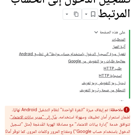
المرتبط
على هذه الصفحة
المتطلبات
آلية العمل
تفعيل ميزة "تسجيل الدخول باستخدام حساب مرتبط" في تطبيق Android
معالجة طلبات رمز التفويض من Google
طلب HTTP
استجابة HTTP
تبديل رمز التفويض برمز تعريف
التحقّق من صحة ردّ رمز التعريف
ملاحظة:
تم إيقاف ميزة "النقرة الواحدة" لنظام التشغيل Android نهائيًا.
لضمان استمرار أمان تطبيقك وسهولة استخدامه،
بدِّل إلى "مدير بيانات الاعتماد"
.
تتوافق خدمة "إدارة بيانات الاعتماد" مع مصادقة الهوية المُدمَجة (مثل "تسجيل
الدخول باستخدام حساب Google") ومفتاح المرور وكلمات المرور، كما توفّر أمانًا