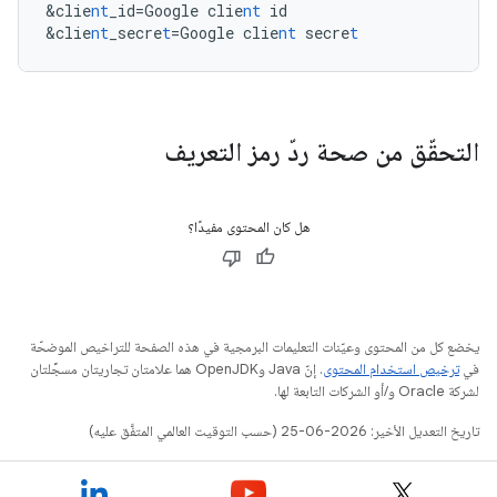
&
clie
nt
_id=Google
clie
nt
id
&
clie
nt
_secre
t
=Google
clie
nt
secre
t
التحقّق من صحة ردّ رمز التعريف
هل كان المحتوى مفيدًا؟
يخضع كل من المحتوى وعيّنات التعليمات البرمجية في هذه الصفحة للتراخيص الموضحّة
في
ترخيص استخدام المحتوى
. إنّ Java وOpenJDK هما علامتان تجاريتان مسجَّلتان
لشركة Oracle و/أو الشركات التابعة لها.
تاريخ التعديل الأخير: 2026-06-25 (حسب التوقيت العالمي المتفَّق عليه)