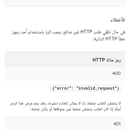
الأخطاء
في حال تلقّي طلب HTTP غير صالح، يجب الردّ باستخدام أحد رموز
خطأ HTTP التالية:
رمز حالة HTTP
400
{"error": "invalid
_
request"}
لا يتضمّن الطلب مَعلمة، لذا لا يمكن للخادم تنفيذه. وقد يتم عرض هذا الرمز
أيضًا إذا كان الطلب يتضمّن مَعلمة غير متوافقة أو يكرّر مَعلمة.
401