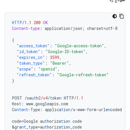
HTTP
/
1.1
200
OK
Content-type
:
application/json; charset=utf-8
{
"access_token"
:
"Google-access-token"
,
"id_token"
:
"Google-ID-token"
,
"expires_in"
:
3599
,
"token_type"
:
"Bearer"
,
"scope"
:
"openid"
,
"refresh_token"
:
"Google-refresh-token"
}
POST
/oau
t
h
2
/v
4
/
t
oke
n
HTTP/
1.1
Hos
t
:
www.googleapis.com
Co
ntent
-
Type
:
applica
t
io
n
/x
-
www
-
f
orm
-
urle
n
coded
code=Google
au
t
horiza
t
io
n
code
&
gra
nt
_
t
ype=au
t
horiza
t
io
n
_code