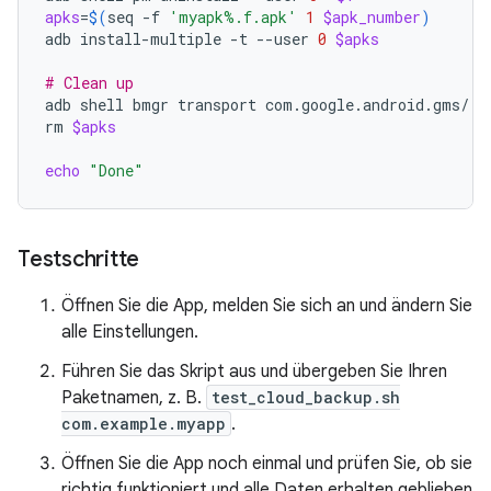
apks
=
$(
seq
-f
'myapk%.f.apk'
1
$apk_number
)
adb
install-multiple
-t
--user
0
$apks
# Clean up
adb
shell
bmgr
transport
com.google.android.gms/.ba
rm
$apks
echo
"Done"
Testschritte
Öffnen Sie die App, melden Sie sich an und ändern Sie
alle Einstellungen.
Führen Sie das Skript aus und übergeben Sie Ihren
Paketnamen, z. B.
test_cloud_backup.sh
com.example.myapp
.
Öffnen Sie die App noch einmal und prüfen Sie, ob sie
richtig funktioniert und alle Daten erhalten geblieben