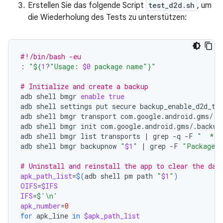
Erstellen Sie das folgende Script
test_d2d.sh
, um
die Wiederholung des Tests zu unterstützen:
#!/bin/bash -eu
:
"
${
1
?
"Usage: 
$0
 package name"
}
"
# Initialize and create a backup
adb
shell
bmgr
enable
true
adb
shell
settings
put
secure
backup_enable_d2d_te
adb
shell
bmgr
transport
com.google.android.gms/.b
adb
shell
bmgr
init
com.google.android.gms/.backup.
adb
shell
bmgr
list
transports
|
grep
-q
-F
"  * c
adb
shell
bmgr
backupnow
"
$1
"
|
grep
-F
"Package 
$
# Uninstall and reinstall the app to clear the dat
apk_path_list
=
$(
adb
shell
pm
path
"
$1
"
)
OIFS
=
$IFS
IFS
=
$'\n'
apk_number
=
0
for
apk_line
in
$apk_path_list