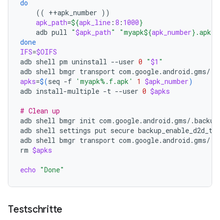
do
((
++apk_number
))
apk_path
=
${
apk_line
:
8
:
1000
}
adb
pull
"
$apk_path
"
"myapk
${
apk_number
}
.apk"
done
IFS
=
$OIFS
adb
shell
pm
uninstall
--user
0
"
$1
"
adb
shell
bmgr
transport
apks
=
$(
seq
-f
'myapk%.f.apk'
1
$apk_number
)
adb
install-multiple
-t
--user
0
$apks
# Clean up
adb
shell
bmgr
init
com.google.android.gms/.backup.
adb
shell
settings
put
secure
backup_enable_d2d_te
adb
shell
bmgr
transport
com.google.android.gms/.ba
rm
$apks
echo
"Done"
Testschritte