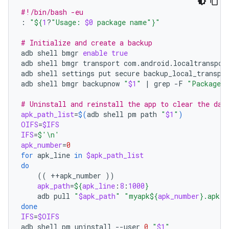
#!/bin/bash -eu
:
"
${
1
?
"Usage: 
$0
 package name"
}
"
# Initialize and create a backup
adb
shell
bmgr
enable
true
adb
shell
bmgr
transport
com.android.localtranspor
adb
shell
settings
put
secure
backup_local_transpo
adb
shell
bmgr
backupnow
"
$1
"
|
grep
-F
"Package 
$
# Uninstall and reinstall the app to clear the dat
apk_path_list
=
$(
adb
shell
pm
path
"
$1
"
)
OIFS
=
$IFS
IFS
=
$'\n'
apk_number
=
0
for
apk_line
in
$apk_path_list
do
((
++apk_number
))
apk_path
=
${
apk_line
:
8
:
1000
}
adb
pull
"
$apk_path
"
"myapk
${
apk_number
}
.apk"
done
IFS
=
$OIFS
adb
shell
pm
uninstall
--user
0
"
$1
"