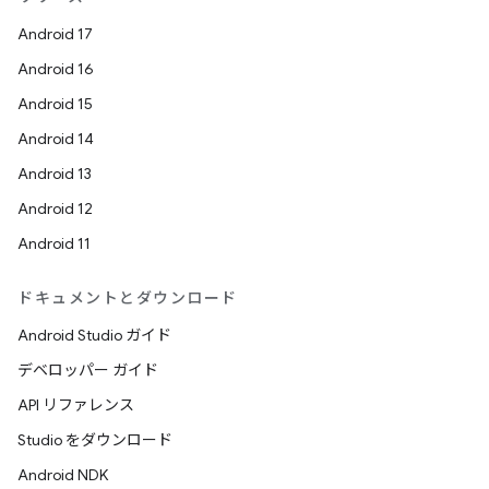
Android 17
Android 16
Android 15
Android 14
Android 13
Android 12
Android 11
ドキュメントとダウンロード
Android Studio ガイド
デベロッパー ガイド
API リファレンス
Studio をダウンロード
Android NDK