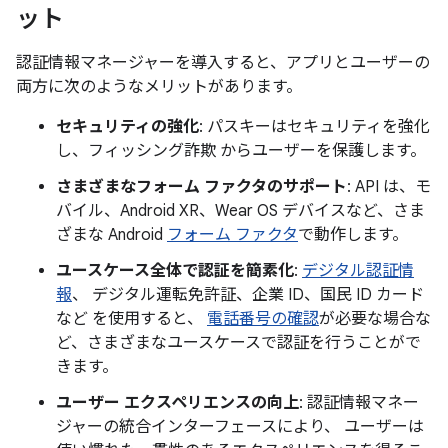
ット
認証情報マネージャーを導入すると、アプリとユーザーの
両方に次のようなメリットがあります。
セキュリティの強化
: パスキーはセキュリティを強化
し、フィッシング詐欺 からユーザーを保護します。
さまざまなフォーム ファクタのサポート
: API は、モ
バイル、Android XR、Wear OS デバイスなど、さま
ざまな Android
フォーム ファクタ
で動作します。
ユースケース全体で認証を簡素化
:
デジタル認証情
報
、 デジタル運転免許証、企業 ID、国民 ID カード
など を使用すると、
電話番号の確認
が必要な場合な
ど、さまざまなユースケースで認証を行うことがで
きます。
ユーザー エクスペリエンスの向上
: 認証情報マネー
ジャーの統合インターフェースにより、 ユーザーは