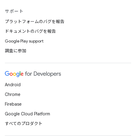
サポート
プラットフォームのバグを報告
ドキュメントのバグを報告
Google Play support
調査に参加
Android
Chrome
Firebase
Google Cloud Platform
すべてのプロダクト