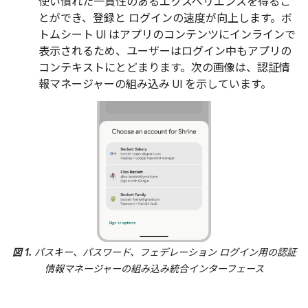
使い慣れた一貫性のあるエクスペリエンスを得るこ
とができ、登録と ログインの速度が向上します。ボ
トムシート UI はアプリのコンテンツにインラインで
表示されるため、ユーザーはログイン中もアプリの
コンテキストにとどまります。次の画像は、認証情
報マネージャーの組み込み UI を示しています。
図 1.
パスキー、パスワード、フェデレーション ログイン用の認証
情報マネージャーの組み込み統合インターフェース