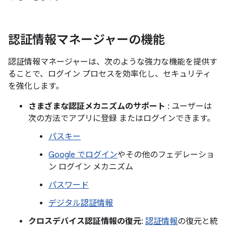
認証情報マネージャーの機能
認証情報マネージャーは、次のような強力な機能を提供す
ることで、ログイン プロセスを効率化し、セキュリティ
を強化します。
さまざまな認証メカニズムのサポート
: ユーザーは
次の方法でアプリに登録 またはログインできます。
パスキー
Google でログイン
やその他のフェデレーショ
ン ログイン メカニズム
パスワード
デジタル認証情報
クロスデバイス認証情報の復元
:
認証情報
の復元と統