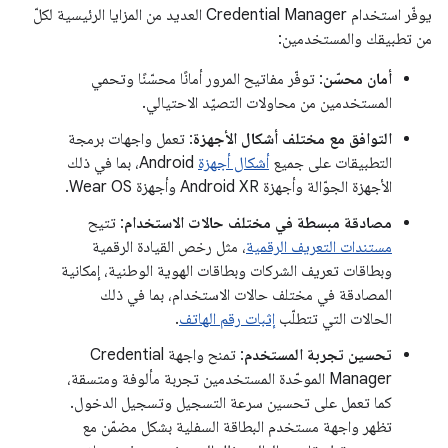
يوفّر استخدام Credential Manager العديد من المزايا الرئيسية لكلّ
من تطبيقك والمستخدمين:
أمان محسّن
: توفّر مفاتيح المرور أمانًا محسّنًا وتحمي
المستخدمين من محاولات التصيّد الاحتيالي.
التوافق مع مختلف أشكال الأجهزة
: تعمل واجهات برمجة
التطبيقات على جميع
أشكال أجهزة
Android، بما في ذلك
الأجهزة الجوّالة وأجهزة Android XR وأجهزة Wear OS.
مصادقة مبسطة في مختلف حالات الاستخدام
: تتيح
مستندات التعريف الرقمية
، مثل رخص القيادة الرقمية
وبطاقات تعريف الشركات وبطاقات الهوية الوطنية، إمكانية
المصادقة في مختلف حالات الاستخدام، بما في ذلك
الحالات التي تتطلّب
إثبات رقم الهاتف
.
تحسين تجربة المستخدم
: تمنح واجهة Credential
Manager الموحّدة المستخدمين تجربة مألوفة ومتسقة،
كما تعمل على تحسين سرعة التسجيل وتسجيل الدخول.
تظهر واجهة مستخدم البطاقة السفلية بشكل مضمّن مع