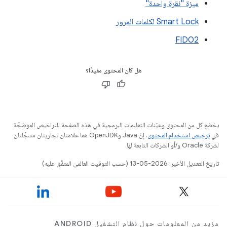
ميزة "نقرة واحدة"
Smart Lock لكلمات المرور
FIDO2
هل كان المحتوى مفيدًا؟
يخضع كل من المحتوى وعيّنات التعليمات البرمجية في هذه الصفحة للتراخيص الموضحّة
في
ترخيص استخدام المحتوى
. إنّ Java وOpenJDK هما علامتان تجاريتان مسجَّلتان
لشركة Oracle و/أو الشركات التابعة لها.
تاريخ التعديل الأخير: 2026-05-13 (حسب التوقيت العالمي المتفَّق عليه)
مزيد من المعلومات حول نظام التشغيل ANDROID