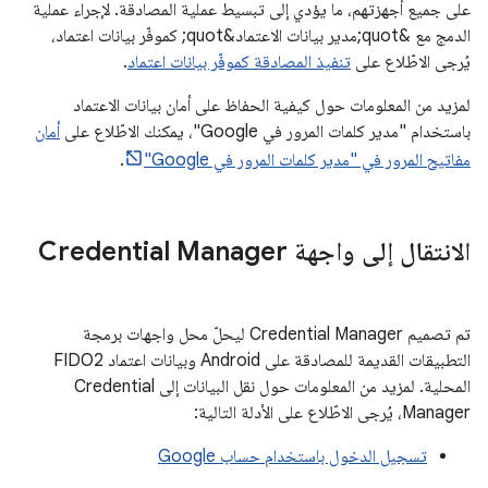
على جميع أجهزتهم، ما يؤدي إلى تبسيط عملية المصادقة. لإجراء عملية
الدمج مع &quot;مدير بيانات الاعتماد&quot; كموفّر بيانات اعتماد،
يُرجى الاطّلاع على
تنفيذ المصادقة كموفّر بيانات اعتماد
.
لمزيد من المعلومات حول كيفية الحفاظ على أمان بيانات الاعتماد
باستخدام "مدير كلمات المرور في Google"، يمكنك الاطّلاع على
أمان
مفاتيح المرور في "مدير كلمات المرور في Google"
.
الانتقال إلى واجهة Credential Manager
تم تصميم Credential Manager ليحلّ محل واجهات برمجة
التطبيقات القديمة للمصادقة على Android وبيانات اعتماد FIDO2
المحلية. لمزيد من المعلومات حول نقل البيانات إلى Credential
Manager، يُرجى الاطّلاع على الأدلة التالية:
تسجيل الدخول باستخدام حساب Google