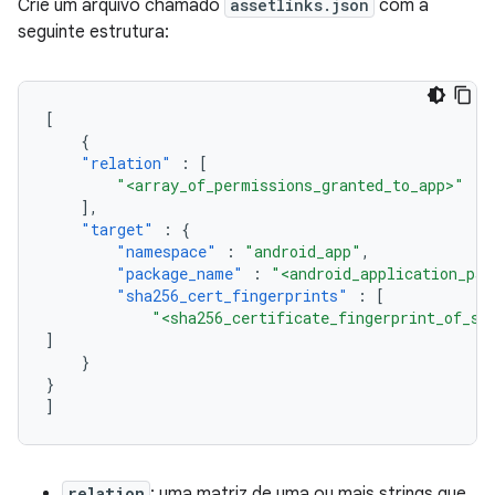
Crie um arquivo chamado
assetlinks.json
com a
seguinte estrutura:
[
{
"relation"
:
[
"<array_of_permissions_granted_to_app>"
],
"target"
:
{
"namespace"
:
"android_app"
,
"package_name"
:
"<android_application_pac
"sha256_cert_fingerprints"
:
[
"<sha256_certificate_fingerprint_of_si
]
}
}
]
relation
: uma matriz de uma ou mais strings que