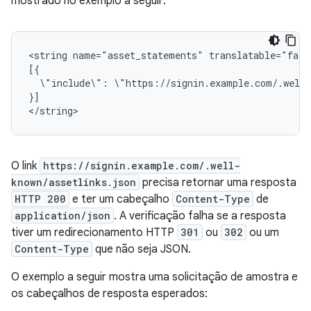
mostrado no exemplo a seguir:
<string
name="asset_statements"
translatable="false
\"include\":
\"https://signin.example.com/.well-
}]

O link
https://signin.example.com/.well-
known/assetlinks.json
precisa retornar uma resposta
HTTP 200
e ter um cabeçalho
Content-Type
de
application/json
. A verificação falha se a resposta
tiver um redirecionamento HTTP
301
ou
302
ou um
Content-Type
que não seja JSON.
O exemplo a seguir mostra uma solicitação de amostra e
os cabeçalhos de resposta esperados: