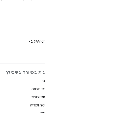
X
למעקב אחר ‎@AndroidDev ב-
X
מידע נוסף על ANDROID
הצעות במיוחד בשבילך
Android
גיימינג
Android for Enterprise
למידת מכונה
אבטחה
בריאות וכושר
מקור
מצלמה ומדיה