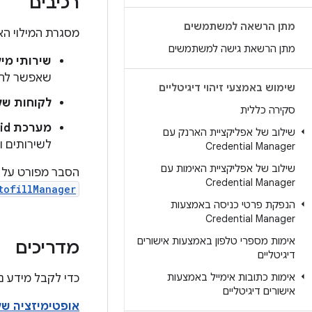
רכיבים
מתן הרשאה למשתמשים
מסגרת המילוי הא
מתן הרשאת גישה למשתמשים
שירותי מיל
שאפשר להש
שימוש באמצעי זיהוי דיגיטליים
לקוחות של 
סקירה כללית
מערכת Android:
שילוב של אפליקציית הארנק עם
לשירותים ו
Credential Manager
שילוב של אפליקציית האימות עם
הסבר מפורט על ת
Credential Manager
tofillManager
הנפקת פרטי כניסה באמצעות
Credential Manager
אימות מספרי טלפון באמצעות אישורים
מדריכים
דיגיטליים
אימות כתובות אימייל באמצעות
כדי לקבל מידע נ
אישורים דיגיטליים
אופטימיזציה של