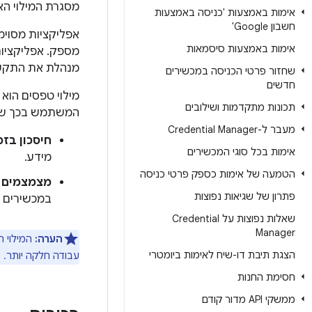
מסגרת המילוי האוטומטי זמינה ב-roid
אימות באמצעות 'כניסה באמצעות
חשבון Google'
אפליקציות מסוימ
אימות באמצעות סיסמאות
מספק. אפליקציו
מנהלת את התקשורת
שחזור פרטי הכניסה במכשירים
חדשים
מילוי טפסים הוא
תכונות מתקדמות ושילובים
המשתמש בכך שהי
מעבר ל-Credential Manager
חיסכון בזמ
אימות בכל סוגי המכשירים
מידע.
הטמעה של אימות כספק פרטי כניסה
מצמצמים 
פתרון של שגיאות נפוצות
במכשירים נ
שאלות נפוצות על Credential
Manager
הערה:
המילוי ה
הצגת תיבת דו-שיח לאימות ביומטרי
עבודה חלקה יותר.
חסימת החנות
ממשקי API מדור קודם