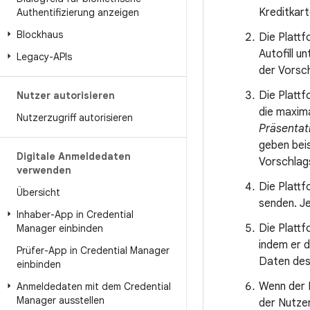
Kreditkar
Authentifizierung anzeigen
Blockhaus
Die Plattf
Autofill u
Legacy-APIs
der Vorsch
Die Plattf
Nutzer autorisieren
die maxim
Nutzerzugriff autorisieren
Präsentat
geben beis
Digitale Anmeldedaten
Vorschlag
verwenden
Die Plattf
Übersicht
senden. Je
Inhaber-App in Credential
Die Plattf
Manager einbinden
indem er 
Prüfer-App in Credential Manager
Daten des
einbinden
Wenn der N
Anmeldedaten mit dem Credential
Manager ausstellen
der Nutze