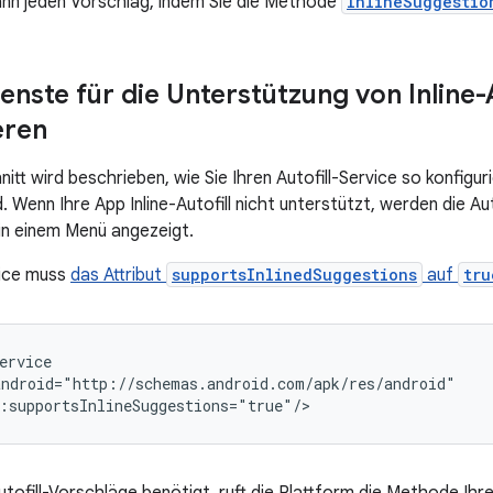
ann jeden Vorschlag, indem Sie die Methode
InlineSuggestio
ienste für die Unterstützung von Inline-A
eren
itt wird beschrieben, wie Sie Ihren Autofill-Service so konfigurie
. Wenn Ihre App Inline-Autofill nicht unterstützt, werden die Au
in einem Menü angezeigt.
vice muss
das Attribut
supportsInlinedSuggestions
auf
tru