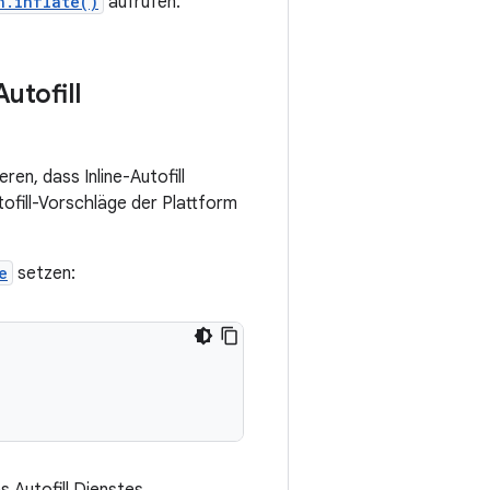
n.inflate()
aufrufen.
utofill
ren, dass Inline-Autofill
tofill-Vorschläge der Plattform
e
setzen: