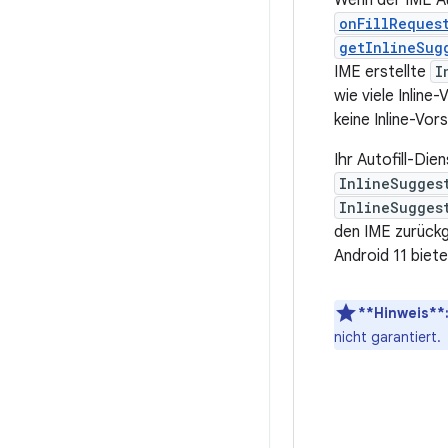
Wenn der IME Au
onFillReques
getInlineSug
IME erstellte
I
wie viele Inlin
keine Inline-Vo
Ihr Autofill-Dien
InlineSugges
InlineSugges
den IME zurück
Android 11 biet
**Hinweis**
nicht garantiert.