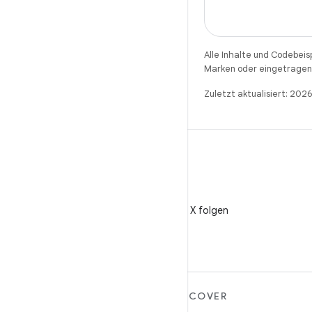
Alle Inhalte und Codebeis
Marken oder eingetragene
Zuletzt aktualisiert: 202
X
@AndroidDev auf X folgen
MEHR ZU ANDROID
DISCOVER