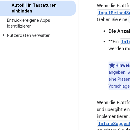
Autofill in Tastaturen
Wenn die Plattfo
einbinden
InputMethodS
Geben Sie eine
Entwicklereigene Apps
identifizieren
Die Anza
Nutzerdaten verwalten
**Ein
Inl
werden mu
Hinwei
angeben, wi
eine Präsen
Vorschläge
Wenn die Plattf
und übergibt ei
implementieren.
InlineSugges