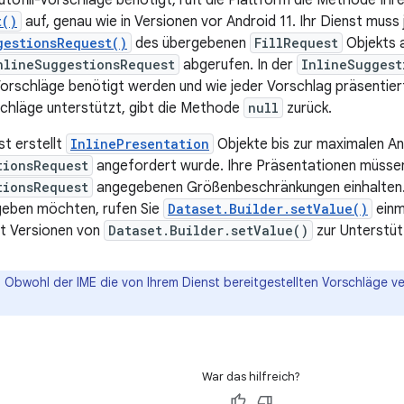
tofill-Vorschläge benötigt, ruft die Plattform die Methode Ihre
t()
auf, genau wie in Versionen vor Android 11. Ihr Dienst mus
gestionsRequest()
des übergebenen
FillRequest
Objekts 
nlineSuggestionsRequest
abgerufen. In der
InlineSuggest
e-Vorschläge benötigt werden und wie jeder Vorschlag präsenti
rschläge unterstützt, gibt die Methode
null
zurück.
st erstellt
InlinePresentation
Objekte bis zur maximalen Anz
tionsRequest
angefordert wurde. Ihre Präsentationen müssen 
tionsRequest
angegebenen Größenbeschränkungen einhalten. 
geben möchten, rufen Sie
Dataset.Builder.setValue()
einm
et Versionen von
Dataset.Builder.setValue()
zur Unterstüt
:
Obwohl der IME die von Ihrem Dienst bereitgestellten Vorschläge ver
War das hilfreich?