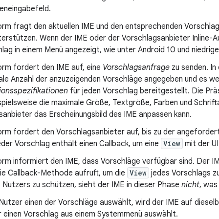
teneingabefeld.
orm fragt den aktuellen IME und den entsprechenden Vorschlagsa
nterstützen. Wenn der IME oder der Vorschlagsanbieter Inline-Aut
lag in einem Menü angezeigt, wie unter Android 10 und niedrige
orm fordert den IME auf, eine
Vorschlagsanfrage
zu senden. In
ale Anzahl der anzuzeigenden Vorschläge angegeben und es w
ionsspezifikationen
für jeden Vorschlag bereitgestellt. Die Pr
pielsweise die maximale Größe, Textgröße, Farben und Schrift
sanbieter das Erscheinungsbild des IME anpassen kann.
orm fordert den Vorschlagsanbieter auf, bis zu der angeforde
der Vorschlag enthält einen Callback, um eine
View
mit der UI
orm informiert den IME, dass Vorschläge verfügbar sind. Der IM
die Callback-Methode aufruft, um die
View
jedes Vorschlags zu
 Nutzers zu schützen, sieht der IME in dieser Phase
nicht
, was
utzer einen der Vorschläge auswählt, wird der IME auf dieselb
r einen Vorschlag aus einem Systemmenü auswählt.