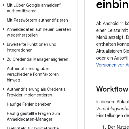
einbi
Mit „Über Google anmelden“
authentifizieren
Mit Passwörtern authentifizieren
Ab Android 11 
Anmeldedaten auf neuen Geräten
einer Leiste mi
wiederherstellen
Menü anzeigt. D
enthalten könne
Erweiterte Funktionen und
Integrationen
Aktualisieren S
oder ein Autofil
Zu Credential Manager migrieren
Versionen vor A
Authentifizierung über
verschiedene Formfaktoren
hinweg
Workflow
Authentifizierung als Credential
Provider implementieren
In diesem Ablau
Häufige Fehler beheben
Vorschlagsanbi
Häufig gestellte Fragen zum
Einstellungen de
Anmeldedaten-Manager
Der Nutzer
Dialogfeld für biometrische