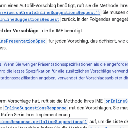
rm einen Autofill-Vorschlag benötigt, ruft sie die Methode Ihre
ervice.onCreateInlineSuggestionsRequest()
Sie müssen 
InlineSuggestionsRequest
zurück, in der Folgendes angegeb
hl der Vorschläge
, die Ihr IME benötigt.
inePresentationSpec
für jeden Vorschlag, das definiert, wie
ss.
s:
Wenn Sie weniger Präsentationsspezifikationen als die angeforde
rd die letzte Spezifikation für alle zusätzlichen Vorschläge verwen
tationsspezifikation angeben, verwendet der Vorschlagsanbieter dies
.
orm Vorschläge hat, ruft sie die Methode Ihres IME
onInlineS
ne
InlineSuggestionsResponse
mit den Vorschlägen. Sie mü
 Rufen Sie in Ihrer Implementierung
tionsResponse.getInlineSuggestions()
auf, um die Liste d