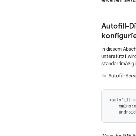
erweitern Sie d
Autofill-D
konfiguri
In diesem Abschn
unterstützt wird
standardmäßig 
Ihr Autofill-Ser