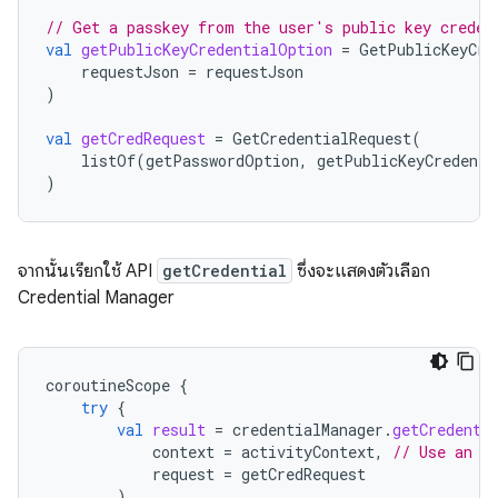
// Get a passkey from the user's public key creden
val
getPublicKeyCredentialOption
=
GetPublicKeyCre
requestJson
=
requestJson
)
val
getCredRequest
=
GetCredentialRequest
(
listOf
(
getPasswordOption
,
getPublicKeyCredenti
)
จากนั้นเรียกใช้ API
getCredential
ซึ่งจะแสดงตัวเลือก
Credential Manager
coroutineScope
{
try
{
val
result
=
credentialManager
.
getCredenti
context
=
activityContext
,
// Use an a
request
=
getCredRequest
)