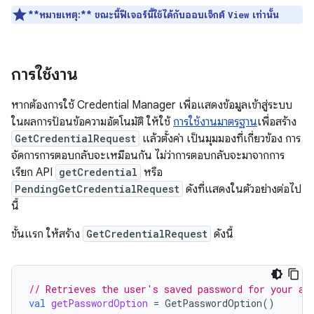
**หมายเหตุ:**
ขณะนี้ฟีเจอร์นี้ใช้ได้กับออบเจ็กต์
เท่านั้น
View
การใช้งาน
หากต้องการใช้ Credential Manager เพื่อแสดงข้อมูลเข้าสู่ระบบ
ในผลการป้อนข้อความอัตโนมัติ ให้ใช้
การใช้งานมาตรฐาน
เพื่อสร้าง
GetCredentialRequest
แล้วตั้งค่า เป็นมุมมองที่เกี่ยวข้อง การ
จัดการการตอบกลับจะเหมือนกัน ไม่ว่าการตอบกลับจะมาจากการ
เรียก API
getCredential
หรือ
PendingGetCredentialRequest
ดังที่แสดงในตัวอย่างต่อไป
นี้
ขั้นแรก ให้สร้าง
GetCredentialRequest
ดังนี้
// Retrieves the user's saved password for your ap
val
getPasswordOption
=
GetPasswordOption
()