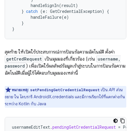
handleSignIn
(
result
)
}
catch
(
e
:
GetCredentialException
)
{
handleFailure
(
e
)
}
}
สุดท้าย ให้เปิดใช้ประสบการณ์การป้อนข้อความอัตโนมัติ ตั้งค่า
getCredRequest
เป็นมุมมองที่เกี่ยวข้อง (เช่น
username,
password
) เพื่อเปิดใช้ผลลัพธ์ข้อมูลเข้าสู่ระบบในการป้อนข้อความ
อัตโนมัติเมื่อผู้ใช้โต้ตอบกับมุมมองเหล่านี้
หมายเหตุ:
เป็น
API ส่วน
setPendingGetCredentialRequest
ขยาย
ใน ไลบรารี AndroidX.credentials และมีการเรียกใช้ที่แตกต่างกัน
ระหว่าง Kotlin กับ Java
usernameEditText
.
pendingGetCredentialRequest
=
Pen