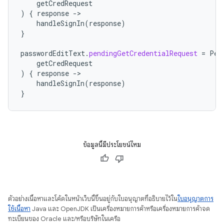
getCredRequest
)
{
response
-
handleSignIn
(
response
)
}
passwordEditText
.
pendingGetCredentialRequest
=
Pen
getCredRequest
)
{
response
-
handleSignIn
(
response
)
}
ข้อมูลนี้มีประโยชน์ไหม
ตัวอย่างเนื้อหาและโค้ดในหน้าเว็บนี้ขึ้นอยู่กับใบอนุญาตที่อธิบายไว้ใน
ใบอนุญาตการ
ใช้เนื้อหา
Java และ OpenJDK เป็นเครื่องหมายการค้าหรือเครื่องหมายการค้าจด
ทะเบียนของ Oracle และ/หรือบริษัทในเครือ