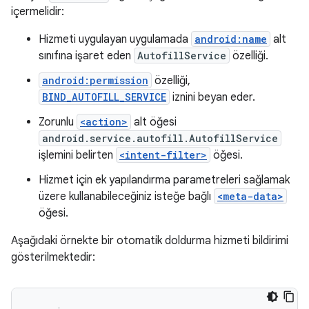
içermelidir:
Hizmeti uygulayan uygulamada
android:name
alt
sınıfına işaret eden
AutofillService
özelliği.
android:permission
özelliği,
BIND_AUTOFILL_SERVICE
iznini beyan eder.
Zorunlu
<action>
alt öğesi
android.service.autofill.AutofillService
işlemini belirten
<intent-filter>
öğesi.
Hizmet için ek yapılandırma parametreleri sağlamak
üzere kullanabileceğiniz isteğe bağlı
<meta-data>
öğesi.
Aşağıdaki örnekte bir otomatik doldurma hizmeti bildirimi
gösterilmektedir: