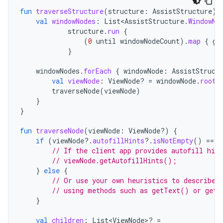
fun
traverseStructure
(
structure
:
AssistStructure
)
val
windowNodes
:
List<AssistStructure
.
WindowNo
structure
.
run
{
(
0
until
windowNodeCount
).
map
{
ge
}
windowNodes
.
forEach
{
windowNode
:
AssistStruct
val
viewNode
:
ViewNode? 
=
windowNode
.
rootV
traverseNode
(
viewNode
)
}
}
fun
traverseNode
(
viewNode
:
ViewNode?)
{
if
(
viewNode
?.
autofillHints
?.
isNotEmpty
()
==
t
// If the client app provides autofill hin
// viewNode.getAutofillHints();
}
else
{
// Or use your own heuristics to describe 
// using methods such as getText() or getH
}
val
children
:
List<ViewNode>? 
=