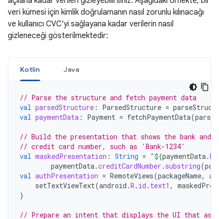
açılana kadar verileri gizleyebilirsiniz. Aşağıdaki örnekte, bir
veri kümesi için kimlik doğrulamanın nasıl zorunlu kılınacağı
ve kullanıcı CVC'yi sağlayana kadar verilerin nasıl
gizleneceği gösterilmektedir:
Kotlin
Java
// Parse the structure and fetch payment data
val
parsedStructure
:
ParsedStructure
=
parseStruct
val
paymentData
:
Payment
=
fetchPaymentData
(
parsed
// Build the presentation that shows the bank and t
// credit card number, such as 'Bank-1234'
val
maskedPresentation
:
String
=
"
${
paymentData
.
ba
paymentData
.
creditCardNumber
.
substring
(
pay
val
authPresentation
=
RemoteViews
(
packageName
,
an
setTextViewText
(
android
.
R
.
id
.
text1
,
maskedPres
}
// Prepare an intent that displays the UI that ask