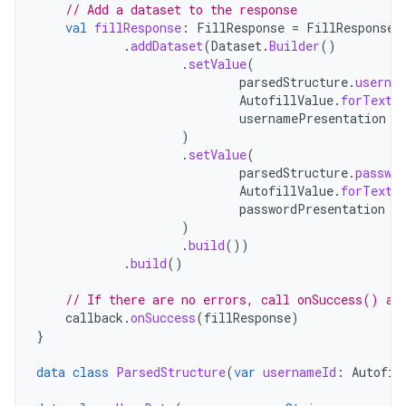
// Add a dataset to the response
val
fillResponse
:
FillResponse
=
FillResponse
.
.
addDataset
(
Dataset
.
Builder
()
.
setValue
(
parsedStructure
.
userna
AutofillValue
.
forText
(
usernamePresentation
)
.
setValue
(
parsedStructure
.
passwor
AutofillValue
.
forText
(
passwordPresentation
)
.
build
())
.
build
()
// If there are no errors, call onSuccess() an
callback
.
onSuccess
(
fillResponse
)
}
data
class
ParsedStructure
(
var
usernameId
:
Autofil