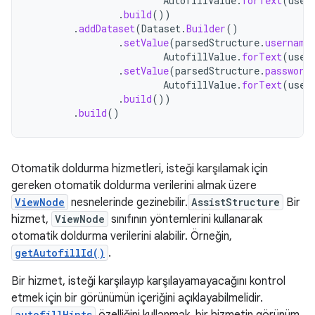
AutofillValue
.
forText
(
user
.
build
())
.
addDataset
(
Dataset
.
Builder
()
.
setValue
(
parsedStructure
.
username
AutofillValue
.
forText
(
user
.
setValue
(
parsedStructure
.
password
AutofillValue
.
forText
(
user
.
build
())
.
build
()
Otomatik doldurma hizmetleri, isteği karşılamak için
gereken otomatik doldurma verilerini almak üzere
ViewNode
nesnelerinde gezinebilir.
AssistStructure
Bir
hizmet,
ViewNode
sınıfının yöntemlerini kullanarak
otomatik doldurma verilerini alabilir. Örneğin,
getAutofillId()
.
Bir hizmet, isteği karşılayıp karşılayamayacağını kontrol
etmek için bir görünümün içeriğini açıklayabilmelidir.
autofillHints