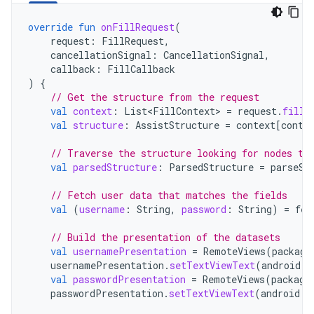
override
fun
onFillRequest
(
request
:
FillRequest
,
cancellationSignal
:
CancellationSignal
,
callback
:
FillCallback
)
{
// Get the structure from the request
val
context
:
List<FillContext>
=
request
.
fillC
val
structure
:
AssistStructure
=
context
[
conte
// Traverse the structure looking for nodes to
val
parsedStructure
:
ParsedStructure
=
parseSt
// Fetch user data that matches the fields
val
(
username
:
String
,
password
:
String
)
=
fet
// Build the presentation of the datasets
val
usernamePresentation
=
RemoteViews
(
package
usernamePresentation
.
setTextViewText
(
android
.
R
val
passwordPresentation
=
RemoteViews
(
package
passwordPresentation
.
setTextViewText
(
android
.
R