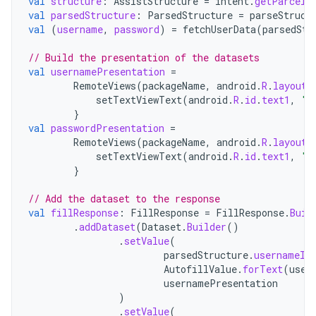
val
structure
:
AssistStructure
=
intent
.
getParcela
val
parsedStructure
:
ParsedStructure
=
parseStruct
val
(
username
,
password
)
=
fetchUserData
(
parsedStr
// Build the presentation of the datasets
val
usernamePresentation
=
RemoteViews
(
packageName
,
android
.
R
.
layout
.
setTextViewText
(
android
.
R
.
id
.
text1
,
"m
}
val
passwordPresentation
=
RemoteViews
(
packageName
,
android
.
R
.
layout
.
setTextViewText
(
android
.
R
.
id
.
text1
,
"P
}
// Add the dataset to the response
val
fillResponse
:
FillResponse
=
FillResponse
.
Buil
.
addDataset
(
Dataset
.
Builder
()
.
setValue
(
parsedStructure
.
usernameId
AutofillValue
.
forText
(
user
usernamePresentation
)
.
setValue
(