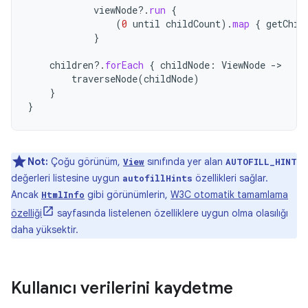
viewNode
?.
run
{
(
0
until
childCount
).
map
{
getChil
}
children
?.
forEach
{
childNode
:
ViewNode
-
traverseNode
(
childNode
)
}
}
Not:
Çoğu görünüm,
sınıfında yer alan
View
AUTOFILL_HINT
değerleri listesine uygun
özellikleri sağlar.
autofillHints
Ancak
gibi görünümlerin,
W3C otomatik tamamlama
HtmlInfo
özelliği
sayfasında listelenen özelliklere uygun olma olasılığı
daha yüksektir.
Kullanıcı verilerini kaydetme