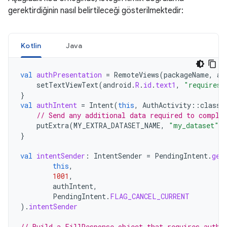
gerektirdiğinin nasıl belirtileceği gösterilmektedir:
Kotlin
Java
val
authPresentation
=
RemoteViews
(
packageName
,
an
setTextViewText
(
android
.
R
.
id
.
text1
,
"requires 
}
val
authIntent
=
Intent
(
this
,
AuthActivity
::
class
.
// Send any additional data required to comple
putExtra
(
MY_EXTRA_DATASET_NAME
,
"my_dataset"
)
}
val
intentSender
:
IntentSender
=
PendingIntent
.
get
this
,
1001
,
authIntent
,
PendingIntent
.
FLAG_CANCEL_CURRENT
).
intentSender
// Build a FillResponse object that requires authe