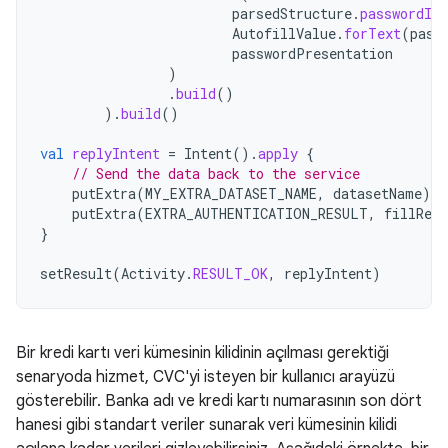
parsedStructure
.
passwordId
,
AutofillValue
.
forText
(
pass
passwordPresentation
)
.
build
()
).
build
()
val
replyIntent
=
Intent
().
apply
{
// Send the data back to the service
putExtra
(
MY_EXTRA_DATASET_NAME
,
datasetName
)
putExtra
(
EXTRA_AUTHENTICATION_RESULT
,
fillResp
}
setResult
(
Activity
.
RESULT_OK
,
replyIntent
)
Bir kredi kartı veri kümesinin kilidinin açılması gerektiği
senaryoda hizmet, CVC'yi isteyen bir kullanıcı arayüzü
gösterebilir. Banka adı ve kredi kartı numarasının son dört
hanesi gibi standart veriler sunarak veri kümesinin kilidi