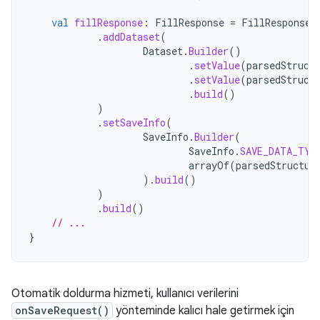
val
fillResponse
:
FillResponse
=
FillResponse
.
.
addDataset
(
Dataset
.
Builder
()
.
setValue
(
parsedStruct
.
setValue
(
parsedStruct
.
build
()
)
.
setSaveInfo
(
SaveInfo
.
Builder
(
SaveInfo
.
SAVE_DATA_TYP
arrayOf
(
parsedStructur
).
build
()
)
.
build
()
// ...
}
Otomatik doldurma hizmeti, kullanıcı verilerini
onSaveRequest()
yönteminde kalıcı hale getirmek için