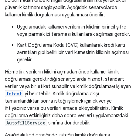
doldurmadan önce kimliğini doğrulamasını isteyerek ek bir
güvenlik katmanı sağlayabilir. Aşağıdaki senaryolarda
kullanıcı kimlik doğrulaması uygulanması önerilir:
Uygulamadaki kullanıcı verilerinin kilidinin birincil şifre
veya parmak izi taraması kullanılarak açılması gerekir.
Kart Doğrulama Kodu (CVC) kullanılarak kredi kartı
ayrıntıları gibi belirli bir veri kümesinin kilidinin açılması
gerekir.
Hizmetin, verilerin kilidini açmadan önce kullanıcı kimlik
doğrulaması gerektirdiği senaryolarda hizmet, standart
veriler veya bir etiket sunabilir ve kimlik doğrulamayı işleyen
Intent
'yi belirtebilir. Kimlik doğrulama akışı
tamamlandıktan sonra isteği işlemek için ek veriye
ihtiyacınız varsa bu verileri amaca ekleyebilirsiniz. Kimlik
doğrulama etkinliğiniz daha sonra verileri uygulamanızdaki
AutofillService
sınıfına döndürebilir.
Aşağıdaki kod örneğinde, isteğin kimlik doğrulama