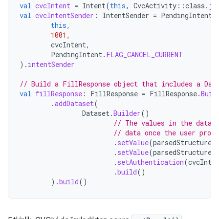
val
cvcIntent
=
Intent
(
this
,
CvcActivity
::
class
.
ja
val
cvcIntentSender
:
IntentSender
=
PendingIntent
.
this
,
1001
,
cvcIntent
,
PendingIntent
.
FLAG_CANCEL_CURRENT
).
intentSender
// Build a FillResponse object that includes a Dat
val
fillResponse
:
FillResponse
=
FillResponse
.
Buil
.
addDataset
(
Dataset
.
Builder
()
// The values in the datas
// data once the user provi
.
setValue
(
parsedStructure
.
.
setValue
(
parsedStructure
.
.
setAuthentication
(
cvcInte
.
build
()
).
build
()