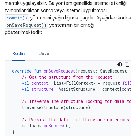
mantık uygulayabilir. Bu yöntem genellikle istemci etkinliği
tamamlandıktan sonra veya istemci uygulaması
commit()
yöntemini çağırdığında çağrılır. Aşağıdaki kodda
onSaveRequest()
yönteminin bir örneği
gösterilmektedir:
Kotlin
Java
override
fun
onSaveRequest
(
request
:
SaveRequest
,
c
// Get the structure from the request
val
context
:
List<FillContext>
=
request
.
fillC
val
structure
:
AssistStructure
=
context
[
conte
// Traverse the structure looking for data to 
traverseStructure
(
structure
)
// Persist the data - if there are no errors, 
callback
.
onSuccess
()
}