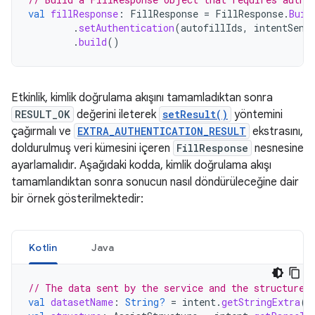
val
fillResponse
:
FillResponse
=
FillResponse
.
Buil
.
setAuthentication
(
autofillIds
,
intentSend
.
build
()
Etkinlik, kimlik doğrulama akışını tamamladıktan sonra
RESULT_OK
değerini ileterek
setResult()
yöntemini
çağırmalı ve
EXTRA_AUTHENTICATION_RESULT
ekstrasını,
doldurulmuş veri kümesini içeren
FillResponse
nesnesine
ayarlamalıdır. Aşağıdaki kodda, kimlik doğrulama akışı
tamamlandıktan sonra sonucun nasıl döndürüleceğine dair
bir örnek gösterilmektedir:
Kotlin
Java
// The data sent by the service and the structure 
val
datasetName
:
String?
=
intent
.
getStringExtra
(
M