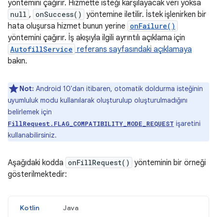
yöntemini çağırır. Hizmette isteği karşılayacak veri yoksa
null
,
onSuccess()
yöntemine iletilir. İstek işlenirken bir
hata oluşursa hizmet bunun yerine
onFailure()
yöntemini çağırır. İş akışıyla ilgili ayrıntılı açıklama için
AutofillService
referans sayfasındaki açıklamaya
bakın.
Not:
Android 10'dan itibaren, otomatik doldurma isteğinin
uyumluluk modu kullanılarak oluşturulup oluşturulmadığını
belirlemek için
işaretini
FillRequest.FLAG_COMPATIBILITY_MODE_REQUEST
kullanabilirsiniz.
Aşağıdaki kodda
onFillRequest()
yönteminin bir örneği
gösterilmektedir:
Kotlin
Java