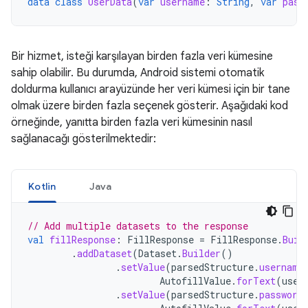
data
class
UserData
(
var
username
:
String
,
var
pass
Bir hizmet, isteği karşılayan birden fazla veri kümesine
sahip olabilir. Bu durumda, Android sistemi otomatik
doldurma kullanıcı arayüzünde her veri kümesi için bir tane
olmak üzere birden fazla seçenek gösterir. Aşağıdaki kod
örneğinde, yanıtta birden fazla veri kümesinin nasıl
sağlanacağı gösterilmektedir:
Kotlin
Java
// Add multiple datasets to the response
val
fillResponse
:
FillResponse
=
FillResponse
.
Buil
.
addDataset
(
Dataset
.
Builder
()
.
setValue
(
parsedStructure
.
username
AutofillValue
.
forText
(
user
.
setValue
(
parsedStructure
.
password