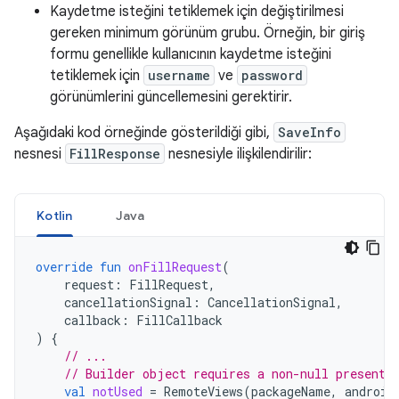
Kaydetme isteğini tetiklemek için değiştirilmesi
gereken minimum görünüm grubu. Örneğin, bir giriş
formu genellikle kullanıcının kaydetme isteğini
tetiklemek için
username
ve
password
görünümlerini güncellemesini gerektirir.
Aşağıdaki kod örneğinde gösterildiği gibi,
SaveInfo
nesnesi
FillResponse
nesnesiyle ilişkilendirilir:
Kotlin
Java
override
fun
onFillRequest
(
request
:
FillRequest
,
cancellationSignal
:
CancellationSignal
,
callback
:
FillCallback
)
{
// ...
// Builder object requires a non-null presenta
val
notUsed
=
RemoteViews
(
packageName
,
android