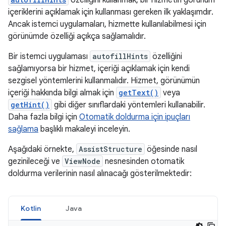
özelliğini kullanmak, bir hizmetin görünüm
içeriklerini açıklamak için kullanması gereken ilk yaklaşımdır.
Ancak istemci uygulamaları, hizmette kullanılabilmesi için
görünümde özelliği açıkça sağlamalıdır.
Bir istemci uygulaması
autofillHints
özelliğini
sağlamıyorsa bir hizmet, içeriği açıklamak için kendi
sezgisel yöntemlerini kullanmalıdır. Hizmet, görünümün
içeriği hakkında bilgi almak için
getText()
veya
getHint()
gibi diğer sınıflardaki yöntemleri kullanabilir.
Daha fazla bilgi için
Otomatik doldurma için ipuçları
sağlama
başlıklı makaleyi inceleyin.
Aşağıdaki örnekte,
AssistStructure
öğesinde nasıl
gezinileceği ve
ViewNode
nesnesinden otomatik
doldurma verilerinin nasıl alınacağı gösterilmektedir:
Kotlin
Java