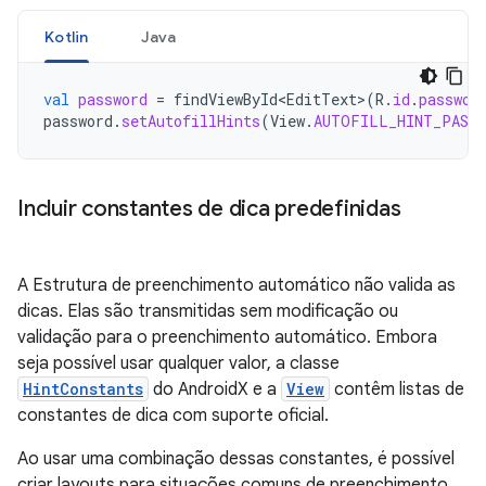
Kotlin
Java
val
password
=
findViewById<EditText
>
(
R
.
id
.
passwor
password
.
setAutofillHints
(
View
.
AUTOFILL_HINT_PASSW
Incluir constantes de dica predefinidas
A Estrutura de preenchimento automático não valida as
dicas. Elas são transmitidas sem modificação ou
validação para o preenchimento automático. Embora
seja possível usar qualquer valor, a classe
HintConstants
do AndroidX e a
View
contêm listas de
constantes de dica com suporte oficial.
Ao usar uma combinação dessas constantes, é possível
criar layouts para situações comuns de preenchimento