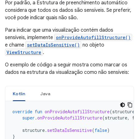
Por padrão, a Estrutura de preenchimento automático
considera que todos os dados são sensíveis. Se preferir,
você pode indicar quais não são.
Para indicar que uma visualização contém dados
sensíveis, implemente
onProvideAutofillStructure()
e chame
setDataIsSensitive()
no objeto
ViewStructure
.
O exemplo de código a seguir mostra como marcar os
dados na estrutura da visualização como não sensíveis:
Kotlin
Java
override
fun
onProvideAutofillStructure
(
structure
:
super
.
onProvideAutofillStructure
(
structure
,
fl
structure
.
setDataIsSensitive
(
false
)
}