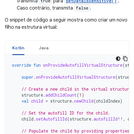
transmita
true
para
setDataIsSensitive()
.
Caso contrário, transmita
false
.
O snippet de código a seguir mostra como criar um novo
filho na estrutura virtual:
Kotlin
Java
override
fun
onProvideAutofillVirtualStructure
(
str
super
.
onProvideAutofillVirtualStructure
(
struct
// Create a new child in the virtual structure.
structure
.
addChildCount
(
1
)
val
child
=
structure
.
newChild
(
childIndex
)
// Set the autofill ID for the child.
child
.
setAutofillId
(
structure
.
autofillId
!!
,
ch
// Populate the child by providing properties 