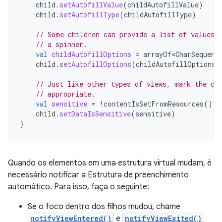
child
.
setAutofillValue
(
childAutofillValue
)
child
.
setAutofillType
(
childAutofillType
)
// Some children can provide a list of values,
// a spinner.
val
childAutofillOptions
=
arrayOf<CharSequenc
child
.
setAutofillOptions
(
childAutofillOptions
)
// Just like other types of views, mark the da
// appropriate.
val
sensitive
=
!
contentIsSetFromResources
()
child
.
setDataIsSensitive
(
sensitive
)
}
Quando os elementos em uma estrutura virtual mudam, é
necessário notificar a Estrutura de preenchimento
automático. Para isso, faça o seguinte:
Se o foco dentro dos filhos mudou, chame
notifyViewEntered()
e
notifyViewExited()