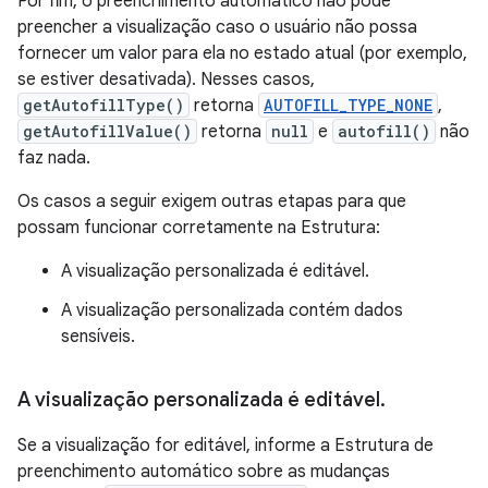
Por fim, o preenchimento automático não pode
preencher a visualização caso o usuário não possa
fornecer um valor para ela no estado atual (por exemplo,
se estiver desativada). Nesses casos,
getAutofillType()
retorna
AUTOFILL_TYPE_NONE
,
getAutofillValue()
retorna
null
e
autofill()
não
faz nada.
Os casos a seguir exigem outras etapas para que
possam funcionar corretamente na Estrutura:
A visualização personalizada é editável.
A visualização personalizada contém dados
sensíveis.
A visualização personalizada é editável
.
Se a visualização for editável, informe a Estrutura de
preenchimento automático sobre as mudanças