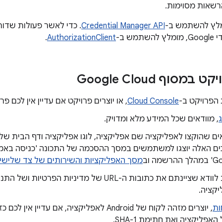
שאות מסוימות.
ומלץ להשתמש ב-
Credential Manager API
. כדי לאשר פעולות שדו
ש ב-
AuthorizationClient
.
סוף Google Cloud
הפרויקט ב-
Cloud Console
, או יוצרים פרויקט אם עדיין אין לכם פר
, מוודאים שכל המידע מלא ומדויק.
ים שהוקצו לאפליקציה שם אפליקציה, לוגו אפליקציה ודף הבית של 
ם האלה יוצגו למשתמשים במסך ההסכמה של התכונה 'כניסה באמ
הרשמה וב
מסך האפליקציות והשירותים של צד שלישי
חשוב לוודא שציינתם את כתובות ה-URL של מדיניות הפר
קציה.
ות
, יוצרים מזהה לקוח של Android לאפליקציה, אם עדי
אפליקציה ואת חתימת SHA-1.