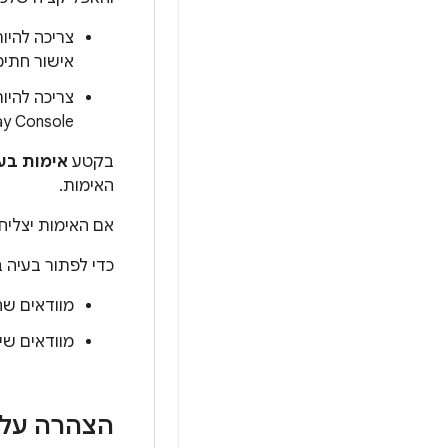
אישור חתימה SHA-1 כמו לקוח Android OAuth שאתם משלימים
צריכה להי
ay Console
בקטע
אימות בע
האימות.
אם האימות יצליח
כדי לפתור בעיה 
מוודאים שהאפלי
מוודאים ש
הצהרה על 