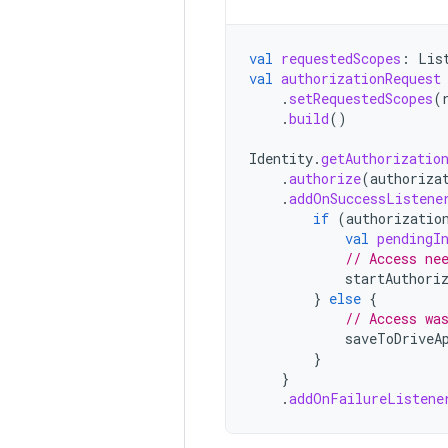
val
requestedScopes
:
Lis
val
authorizationRequest
.
setRequestedScopes
(
.
build
()
Identity
.
getAuthorizatio
.
authorize
(
authoriza
.
addOnSuccessListene
if
(
authorizatio
val
pendingI
// Access ne
startAuthori
}
else
{
// Access wa
saveToDriveA
}
}
.
addOnFailureListene