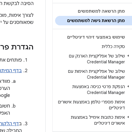
הסיבה לבקשת הר
מתן הרשאה למשתמשים
לצורך אימות, מ
מתן הרשאת גישה למשתמשים
שמאוחסנים על ידי Google, מומלץ להשתמ
שימוש באמצעי זיהוי דיגיטליים
הגדרת פרויקט במ
סקירה כללית
שילוב של אפליקציית הארנק עם
פותחים את 
Credential Manager
בדף המיתוג
שילוב של אפליקציית האימות עם
Credential Manager
מוודא
הנפקת פרטי כניסה באמצעות
הערכי
Credential Manager
Google' במהלך ה
אימות מספרי טלפון באמצעות אישורים
דיגיטליים
האפלי
אימות כתובות אימייל באמצעות
אישורים דיגיטליים
ב
דף הלקוח
החבילה של ה