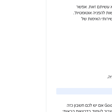
לא עשיתם זאת. אפשר
מהשדות 'מקורות JavaScript מורשים' ו'כתובות URI מורשות להפניה אוטומטית'.
רותי האימות של
ה.
כדי להשלים את תהליך האימות, אפשר להשתמש בחשבון הפיתוח שלכם ב-Google Play אם יש לכם חשבון כזה
צריך לעמוד בדרישות הבאות: