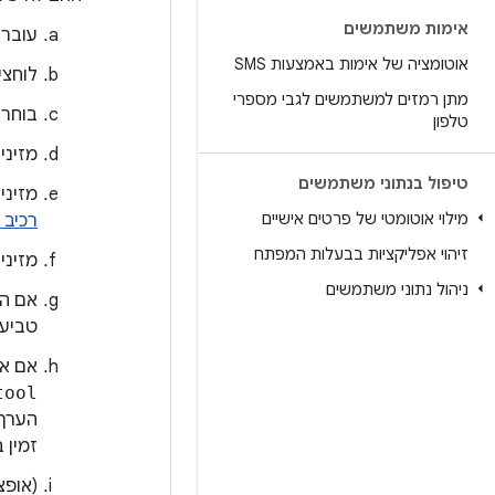
אימות משתמשים
עוברי
אוטומציה של אימות באמצעות SMS
לוחצי
מתן רמזים למשתמשים לגבי מספרי
בוחרי
טלפון
מזינים שם ל
טיפול בנתוני משתמשים
מזינים את
מילוי אוטומטי של פרטים אישיים
רכיב
זיהוי אפליקציות בבעלות המפתח
מזינים 
ניהול נתוני משתמשים
אם ה
טביעת האצבע מס
אם את
tool
הערך
זמין 
(אופצ