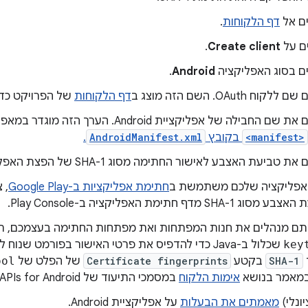
ם אל
דף הלקוחות
.
ם על
Create client
.
ם בסוג האפליקציה
Android
.
לקוח OAuth. השם הזה מוצג ב
דף הלקוחות
של הפרויקט כדי
 שם החבילה של אפליקציית Android. הערך הזה מוגדר במאפיין
<manifest>
בקובץ
AndroidManifest.xml
.
את טביעת האצבע לאישור החתימה מסוג SHA-1 של הפצת האפליקציה.
אפליקציה שלכם משתמשת ב
חתימת אפליקציות ב-Google Play
, 
וג SHA-1 מדף חתימת האפליקציה ב-Play Console.
ם מנהלים את חנות המפתחות ואת מפתחות החתימה בעצמכם, ת
key
שכלול ב-Java כדי להדפיס את פרטי האישור בפורמט שנ
SHA-1
בקטע
Certificate fingerprints
של הפלט של
ool
במאמר בנושא
אימות הלקוח
במסמכי התיעוד של Google APIs for Android.
יונלי)
מאמתים את הבעלות
על אפליקציית Android.