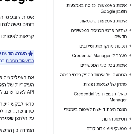
אימות באמצעות 'כניסה באמצעות
חשבון Google'
אימות קובע מי 
אימות באמצעות סיסמאות
דוחים גישה לנתוני
שחזור פרטי הכניסה במכשירים
קריאות לאימות ו
חדשים
תכונות מתקדמות ושילובים
הערה:
הודענו 
מעבר ל-Credential Manager
הרשאות נוספים
במה
אימות בכל סוגי המכשירים
הטמעה של אימות כספק פרטי כניסה
פתרון של שגיאות נפוצות
העיקריות של האפ
API לא נגישים. לדוגמה, אפשר להסתיר רשימה של קבצים שנשמרו לאחרונה אם המשתמש לא העניק גישה ל-Drive.
שאלות נפוצות על Credential
Manager
הצגת תיבת דו-שיח לאימות ביומטרי
על הלחצן
שמירה ב-e
חסימת החנות
ממשקי API מדור קודם
הפרדה בין הרשא