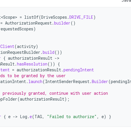
Jav
t<Scope>
=
listOf
(
DriveScopes
.
DRIVE_FILE
)
=
AuthorizationRequest
.
builder
()
requestedScopes
)
nClient
(
activity
)
tionRequestBuilder
.
build
())
r
{
authorizationResult
-
nResult
.
hasResolution
())
{
ntent
=
authorizationResult
.
pendingIntent
eds to be granted by the user
zationIntent
.
launch
(
IntentSenderRequest
.
Builder
(
pendingI
s previously granted, continue with user action
ppFolder
(
authorizationResult
);
r
{
e
-
>
Log
.
e
(
TAG
,
"Failed to authorize"
,
e
)
}