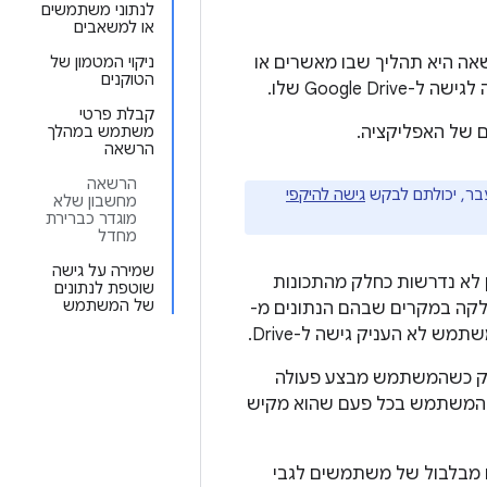
לנתוני משתמשים
או למשאבים
אה היא תהליך שבו מאשרים או
ניקוי המטמון של
הטוקנים
Googl שלו.
קבלת פרטי
ם של האפליקציה.
משתמש במהלך
הרשאה
הרשאה
גישה להיקפי
מחשבון שלא
מוגדר כברירת
מחדל
שמירה על גישה
תכונות שיכולות להשתמש בנתונים מ-Google API, אבל הן לא נדרשות כחלק מהתכונות
שוטפת לנתונים
של המשתמש
חלקה במקרים שבהם הנתונים מ-
קש גישה להיקפי הרשאות שנדרשים לכם כדי לגשת לממשקי Google API רק כשהמשתמש מבצע פעולה
 לממשק API מסוים. לדוגמה, צריך לבקש הרשאה לגשת ל-Drive של המשתמש בכל פעם שהוא מקיש
 מבלבול של משתמשים לגבי