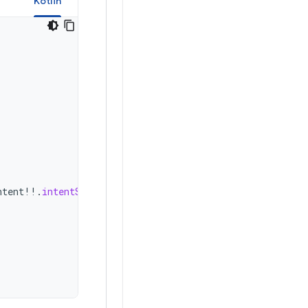
a
Kotlin
ntent
!!
.
intentSender
).
build
())