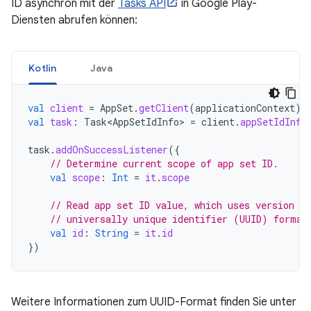
ID asynchron mit der
Tasks API
in Google Play-
Diensten abrufen können:
Kotlin
Java
val
client
=
AppSet
.
getClient
(
applicationContext
)
val
task
:
Task<AppSetIdInfo>
=
client
.
appSetIdInfo
task
.
addOnSuccessListener
({
// Determine current scope of app set ID.
val
scope
:
Int
=
it
.
scope
// Read app set ID value, which uses version 4 
// universally unique identifier (UUID) format
val
id
:
String
=
it
.
id
})
Weitere Informationen zum UUID-Format finden Sie unter