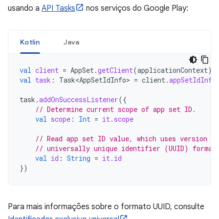
usando a
API Tasks
nos serviços do Google Play:
Kotlin
Java
val
client
=
AppSet
.
getClient
(
applicationContext
)
val
task
:
Task<AppSetIdInfo>
=
client
.
appSetIdInfo
task
.
addOnSuccessListener
({
// Determine current scope of app set ID.
val
scope
:
Int
=
it
.
scope
// Read app set ID value, which uses version 4 
// universally unique identifier (UUID) format
val
id
:
String
=
it
.
id
})
Para mais informações sobre o formato UUID, consulte