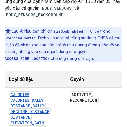
ứng dụng của bạn nhắm đến cấp độ API từ 33 đến 35, hãy
yêu cầu cả quyền
BODY_SENSORS
và
BODY_SENSORS_BACKGROUND
.
Lưu ý:
Nếu bạn chỉ định
trong
isGpsEnabled = true
, Dịch vụ sức khoẻ cũng sử dụng GNSS để cải
ExerciseConfig
thiện độ chính xác của các chỉ số như quãng đường, tốc độ và
tốc độ, nhưng yêu cầu người dùng cấp quyền
cho ứng dụng của bạn.
ACCESS_FINE_LOCATION
Loại dữ liệu
Quyền
CALORIES
ACTIVITY
_
CALORIES_DAILY
RECOGNITION
DISTANCE_DAILY
DECLINE_DISTANCE
DISTANCE
ELEVATION_GAIN