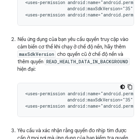
<uses-permission
android:maxSdkVersion="35"
/>
<uses-permission
android:name="android.permis
Nếu ứng dụng của bạn yêu cầu quyền truy cập vào
cảm biến cơ thể khi chạy ở chế độ nền, hãy thêm
maxSdkVersion
cho quyền cũ ở chế độ nền và
thêm quyền
READ_HEALTH_DATA_IN_BACKGROUND
hiện đại:
<uses-permission
android:maxSdkVersion="35"
/>
<uses-permission
android:name="android.permis
Yêu cầu và xác nhận rằng quyền đo nhịp tim được
cấp ở mọi nơi mà ứng dụng của bạn kiểm tra quyền