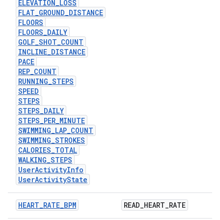
ELEVATION_LOSS
FLAT_GROUND_DISTANCE
FLOORS
FLOORS_DAILY
GOLF_SHOT_COUNT
INCLINE_DISTANCE
PACE
REP_COUNT
RUNNING_STEPS
SPEED
STEPS
STEPS_DAILY
STEPS_PER_MINUTE
SWIMMING_LAP_COUNT
SWIMMING_STROKES
CALORIES_TOTAL
WALKING_STEPS
UserActivityInfo
UserActivityState
HEART_RATE_BPM
READ
_
HEART
_
RATE