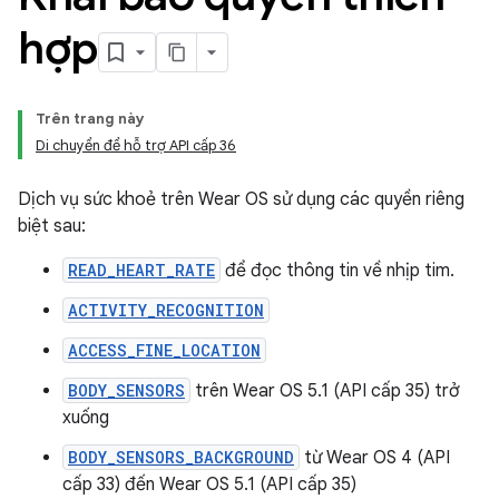
hợp
Trên trang này
Di chuyển để hỗ trợ API cấp 36
Dịch vụ sức khoẻ trên Wear OS sử dụng các quyền riêng
biệt sau:
READ_HEART_RATE
để đọc thông tin về nhịp tim.
ACTIVITY_RECOGNITION
ACCESS_FINE_LOCATION
BODY_SENSORS
trên Wear OS 5.1 (API cấp 35) trở
xuống
BODY_SENSORS_BACKGROUND
từ Wear OS 4 (API
cấp 33) đến Wear OS 5.1 (API cấp 35)