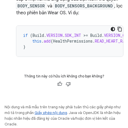
BODY_SENSOR
và
BODY_SENSORS_BACKGROUND
, lọc
theo phiên bản Wear OS. Ví dụ:
if
(
Build
.
VERSION
.
SDK_INT
>
=
Build
.
VERSION_CO
this
.
add
(
HealthPermissions
.
READ_HEART_RAT
}
Thông tin này có hữu ích không cho bạn không?
Nội dung và mã mẫu trên trang này phải tuân thủ các giấy phép như
mô tả trong phần
Giấy phép nội dung
. Java và OpenJDK là nhãn hiệu
hoặc nhãn hiệu đã đăng ký của Oracle và/hoặc đơn vị liên kết của
Oracle.