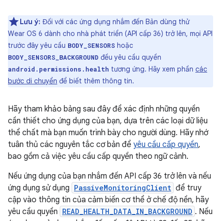
Lưu ý:
Đối với các ứng dụng nhắm đến Bản dùng thử
Wear OS 6 dành cho nhà phát triển (API cấp 36) trở lên, mọi API
trước đây yêu cầu
hoặc
BODY_SENSORS
đều yêu cầu quyền
BODY_SENSORS_BACKGROUND
tương ứng. Hãy xem phần
các
android.permissions.health
bước di chuyển
để biết thêm thông tin.
Hãy tham khảo bảng sau đây để xác định những quyền
cần thiết cho ứng dụng của bạn, dựa trên các loại dữ liệu
thể chất mà bạn muốn trình bày cho người dùng. Hãy nhớ
tuân thủ các nguyên tắc cơ bản để
yêu cầu cấp quyền
,
bao gồm cả việc yêu cầu cấp quyền theo ngữ cảnh.
Nếu ứng dụng của bạn nhắm đến API cấp 36 trở lên và nếu
ứng dụng sử dụng
PassiveMonitoringClient
để truy
cập vào thông tin của cảm biến cơ thể ở chế độ nền, hãy
yêu cầu quyền
READ_HEALTH_DATA_IN_BACKGROUND
. Nếu