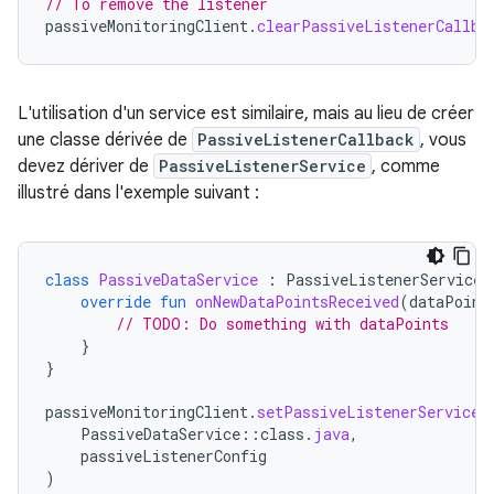
// To remove the listener
passiveMonitoringClient
.
clearPassiveListenerCallba
L'utilisation d'un service est similaire, mais au lieu de créer
une classe dérivée de
PassiveListenerCallback
, vous
devez dériver de
PassiveListenerService
, comme
illustré dans l'exemple suivant :
class
PassiveDataService
:
PassiveListenerService
(
override
fun
onNewDataPointsReceived
(
dataPoint
// TODO: Do something with dataPoints
}
}
passiveMonitoringClient
.
setPassiveListenerServiceA
PassiveDataService
::
class
.
java
,
passiveListenerConfig
)