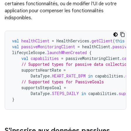
certaines fonctionnalités, ou de modifier l'UI de votre
application pour compenser les fonctionnalités
indisponibles.
val
healthClient
=
HealthServices
.
getClient
(
this
/
val
passiveMonitoringClient
=
healthClient
.
passive
lifecycleScope
.
launchWhenCreated
{
val
capabilities
=
passiveMonitoringClient
.
cap
// Supported types for passive data collection
supportsHeartRate
=
DataType
.
HEART_RATE_BPM
in
capabilities
.
su
// Supported types for PassiveGoals
supportsStepsGoal
=
DataType
.
STEPS_DAILY
in
capabilities
.
suppo
}
S'inscrire aux données passives