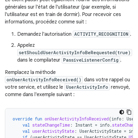
générales sur l'état de l'utilisateur (par exemple, si
l'utilisateur est en train de dormir). Pour recevoir ces
informations, procédez comme suit :
Demandez l'autorisation
ACTIVITY_RECOGNITION
.
Appelez
setShouldUserActivityInfoBeRequested(true)
dans le compilateur
PassiveListenerConfig
.
Remplacez la méthode
onUserActivityInfoReceived()
dans votre rappel ou
votre service, et utilisez le
UserActivityInfo
renvoyé,
comme dans l'exemple suivant :
override
fun
onUserActivityInfoReceived
(
info
:
User
val
stateChangeTime
:
Instant
=
info
.
stateChang
val
userActivityState
:
UserActivityState
=
inf
if
(
userActivityState
==
UserActivityState
.
USE