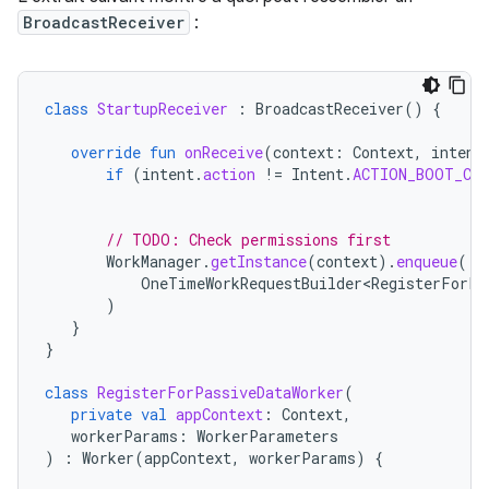
BroadcastReceiver
:
class
StartupReceiver
:
BroadcastReceiver
()
{
override
fun
onReceive
(
context
:
Context
,
intent
if
(
intent
.
action
!=
Intent
.
ACTION_BOOT_CO
// TODO: Check permissions first
WorkManager
.
getInstance
(
context
).
enqueue
(
OneTimeWorkRequestBuilder<RegisterForPa
)
}
}
class
RegisterForPassiveDataWorker
(
private
val
appContext
:
Context
,
workerParams
:
WorkerParameters
)
:
Worker
(
appContext
,
workerParams
)
{