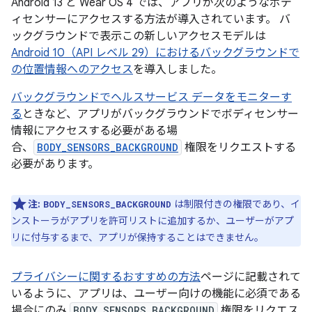
Android 13 と Wear OS 4 では、アプリが次のようなボデ
ィセンサーにアクセスする方法が導入されています。 バ
ックグラウンドで表示この新しいアクセスモデルは
Android 10（API レベル 29）におけるバックグラウンドで
の位置情報へのアクセス
を導入しました。
バックグラウンドでヘルスサービス データをモニターす
る
ときなど、アプリがバックグラウンドでボディセンサー
情報にアクセスする必要がある場
合、
BODY_SENSORS_BACKGROUND
権限をリクエストする
必要があります。
注:
は制限付きの権限であり、イ
BODY_SENSORS_BACKGROUND
ンストーラがアプリを許可リストに追加するか、ユーザーがアプ
リに付与するまで、アプリが保持することはできません。
プライバシーに関するおすすめの方法
ページに記載されて
いるように、アプリは、ユーザー向けの機能に必須である
場合にのみ
BODY_SENSORS_BACKGROUND
権限をリクエス